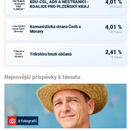
4,01 %
KDU-ČSL, ADS A NESTRANÍCI -
NESTRANÍCI
- KOALICE
KOALICE PRO PLZEŇSKÝ KRAJ
PRO
25 hlasů
PLZEŇSKÝ
KRAJ
4,01 %
Komunistická strana Čech a
Komunistická
strana Čech a
Moravy
Moravy
25 hlasů
2,41 %
Trikolóra
Trikolóra hnutí občanů
hnutí
občanů
15 hlasů
Nejnovější příspěvky k tématu
8 fotografií