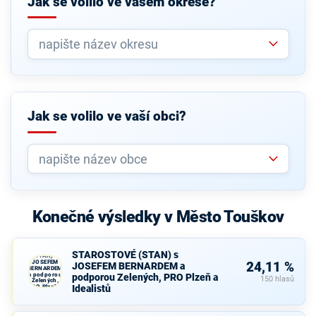
Jak se volilo ve vašem okrese?
Jak se volilo ve vaší obci?
Konečné výsledky v Město Touškov
STAROSTOVÉ
STAROSTOVÉ (STAN) s
(STAN) s
JOSEFEM
24,11 %
JOSEFEM BERNARDEM a
BERNARDEM
a podporou
podporou Zelených, PRO Plzeň a
150 hlasů
Zelených,
Idealistů
PRO Plzeň a
Idealistů