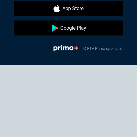
App Store
Google Play
© FTV Prima spol. s r.o.