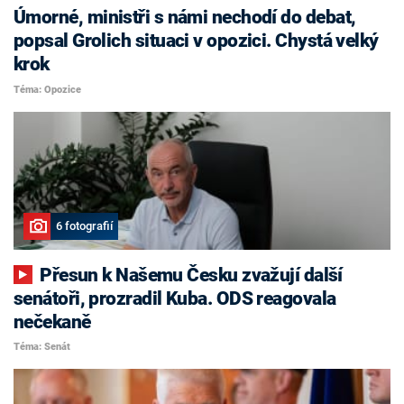
Úmorné, ministři s námi nechodí do debat,
popsal Grolich situaci v opozici. Chystá velký
krok
Téma: Opozice
6 fotografií
Přesun k Našemu Česku zvažují další
senátoři, prozradil Kuba. ODS reagovala
nečekaně
Téma: Senát