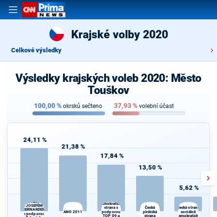
Krajské volby 2020
Celkové výsledky
Výsledky krajských voleb 2020: Město
Touškov
100,00
%
37,93
%
okrsků sečteno
volební účast
24,11 %
21,38 %
17,84 %
13,50 %
5,62 %
STAROSTOVÉ
Občanská
(STAN) s
demokratická
JOSEFEM
Česká
strana s
Česká strana
BERNARDEM
ANO 2011
podporou
pirátská
sociálně
a podporou
TOP 09 a
strana
demokratická