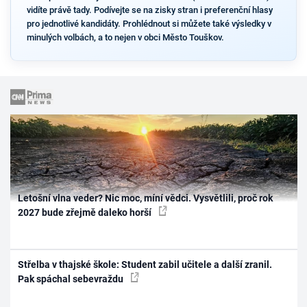
vidíte právě tady. Podívejte se na zisky stran i preferenční hlasy
pro jednotlivé kandidáty. Prohlédnout si můžete také výsledky v
minulých volbách, a to nejen v obci Město Touškov.
Letošní vlna veder? Nic moc, míní vědci. Vysvětlili, proč rok
2027 bude zřejmě daleko horší
Střelba v thajské škole: Student zabil učitele a další zranil.
Pak spáchal sebevraždu