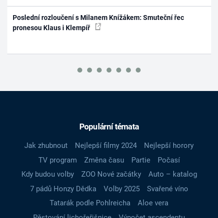
Poslední rozloučení s Milanem Knížákem: Smuteční řec
pronesou Klaus i Klempíř
Populární témata
Jak zhubnout
Nejlepší filmy 2024
Nejlepší horory
TV program
Změna času
Partie
Počasí
Kdy budou volby
ZOO Nové začátky
Auto – katalog
7 pádů Honzy Dědka
Volby 2025
Svařené víno
Tatarák podle Pohlreicha
Aloe vera
Pěstování lichořeřišnice
Výpočet ascendentu