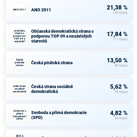
21,38 %
ANO 2011
ANO 2011
133 hlasů
Občanská
Občanská demokratická strana s
demokratická
17,84 %
strana s
podporou TOP 09 a nezávislých
podporou
TOP 09 a
111 hlasů
starostů
nezávislých
starostů
13,50 %
Česká
Česká pirátská strana
pirátská
strana
84 hlasů
5,62 %
Česká strana sociálně
Česká strana
sociálně
demokratická
demokratická
35 hlasů
Svoboda a
4,82 %
Svoboda a přímá demokracie
přímá
demokracie
(SPD)
30 hlasů
(SPD)
KDU-ČSL,
ADS A