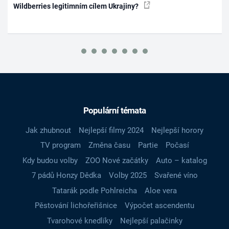
Wildberries legitimním cílem Ukrajiny?
Populární témata
Jak zhubnout
Nejlepší filmy 2024
Nejlepší horory
TV program
Změna času
Partie
Počasí
Kdy budou volby
ZOO Nové začátky
Auto – katalog
7 pádů Honzy Dědka
Volby 2025
Svařené víno
Tatarák podle Pohlreicha
Aloe vera
Pěstování lichořeřišnice
Výpočet ascendentu
Tvarohové knedlíky
Nejlepší palačinky