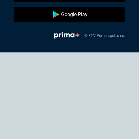
Google Play
© FTV Prima spol. s r.o.