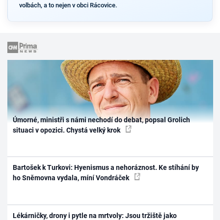
volbách, a to nejen v obci Rácovice.
Úmorné, ministři s námi nechodí do debat, popsal Grolich
situaci v opozici. Chystá velký krok
Bartošek k Turkovi: Hyenismus a nehoráznost. Ke stíhání by
ho Sněmovna vydala, míní Vondráček
Lékárničky, drony i pytle na mrtvoly: Jsou tržiště jako