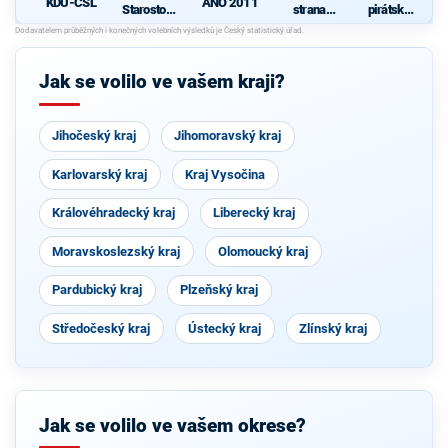
KDU-ČSL
ANO 2011
Starostové
strana
pirátská
pro občany
sociálně
strana
d
demokrati
cká
Jak se volilo ve vašem kraji?
Jihočeský kraj
Jihomoravský kraj
Karlovarský kraj
Kraj Vysočina
Královéhradecký kraj
Liberecký kraj
Moravskoslezský kraj
Olomoucký kraj
Pardubický kraj
Plzeňský kraj
Středočeský kraj
Ústecký kraj
Zlínský kraj
Jak se volilo ve vašem okrese?