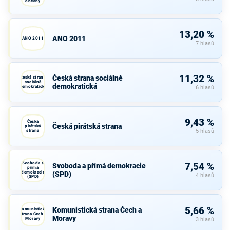
občany
13,20 %
ANO 2011
ANO 2011
7 hlasů
11,32 %
Česká strana sociálně
Česká strana
sociálně
demokratická
demokratická
6 hlasů
9,43 %
Česká
Česká pirátská strana
pirátská
strana
5 hlasů
Svoboda a
7,54 %
Svoboda a přímá demokracie
přímá
demokracie
(SPD)
4 hlasů
(SPD)
5,66 %
Komunistická strana Čech a
Komunistická
strana Čech a
Moravy
Moravy
3 hlasů