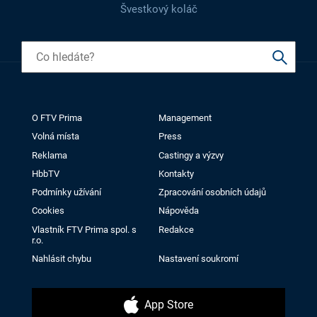
Švestkový koláč
O FTV Prima
Management
Volná místa
Press
Reklama
Castingy a výzvy
HbbTV
Kontakty
Podmínky užívání
Zpracování osobních údajů
Cookies
Nápověda
Vlastník FTV Prima spol. s
Redakce
r.o.
Nahlásit chybu
Nastavení soukromí
App Store