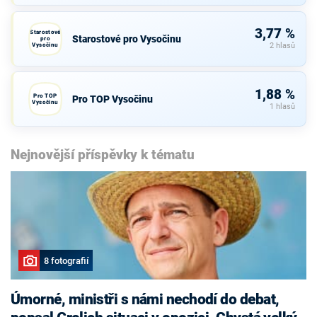
3,77 %
Starostové
Starostové pro Vysočinu
pro
Vysočinu
2 hlasů
1,88 %
Pro TOP
Pro TOP Vysočinu
Vysočinu
1 hlasů
Nejnovější příspěvky k tématu
8 fotografií
Úmorné, ministři s námi nechodí do debat,