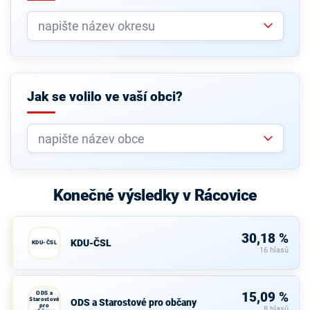
Jak se volilo ve vaší obci?
Konečné výsledky v Rácovice
30,18 %
KDU-ČSL
KDU-ČSL
16 hlasů
ODS a
15,09 %
Starostové
ODS a Starostové pro občany
pro
8 hlasů