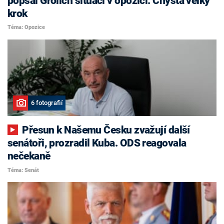
popsal Grolich situaci v opozici. Chystá velký
krok
Téma: Opozice
6 fotografií
Přesun k Našemu Česku zvažují další
senátoři, prozradil Kuba. ODS reagovala
nečekaně
Téma: Senát