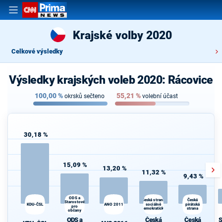
Krajské volby 2020
Celkové výsledky
Výsledky krajských voleb 2020: Rácovice
100,00
%
55,21
%
okrsků sečteno
volební účast
30,18 %
15,09 %
13,20 %
11,32 %
9,43 %
ODS a
Česká strana
Česká
Starostové
KDU-ČSL
ANO 2011
sociálně
pirátská
pro
demokratická
strana
občany
ODS a
Česká
Česká
S