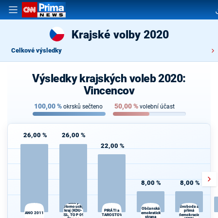
Krajské volby 2020
Celkové výsledky
Výsledky krajských voleb 2020:
Vincencov
100,00
%
50,00
%
okrsků sečteno
volební účast
26,00 %
26,00 %
22,00 %
8,00 %
8,00 %
Spojenci -
Koalice pro
Olomoucký
Svoboda a
Občanská
PIRÁTI a
přímá
kraj (KDU-
ANO 2011
demokratická
ČSL, TOP 09,
STAROSTOVÉ
demokracie
strana