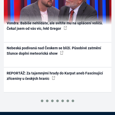
Vondra: Babiše nehlídáte, ale svítíte mu na uplácení voličů.
Čekal jsem od vás víc, řekl Gregor
Nebeská podívaná nad Českem se blíží. Působivé zatmění
Slunce doplní meteorická show
REPORTÁŽ: Za tajemnými hrady do Karpat aneb Fascinující
zříceniny u českých hranic