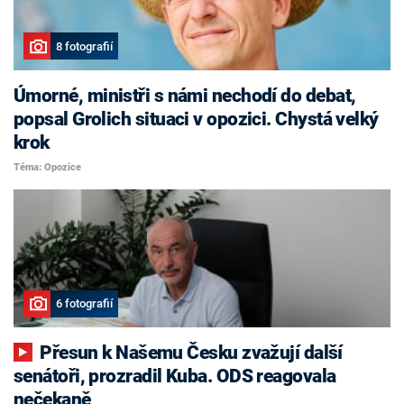
8 fotografií
Úmorné, ministři s námi nechodí do debat,
popsal Grolich situaci v opozici. Chystá velký
krok
Téma: Opozice
6 fotografií
Přesun k Našemu Česku zvažují další
senátoři, prozradil Kuba. ODS reagovala
nečekaně