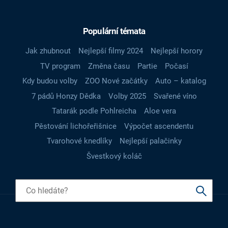
Populární témata
Jak zhubnout
Nejlepší filmy 2024
Nejlepší horory
TV program
Změna času
Partie
Počasí
Kdy budou volby
ZOO Nové začátky
Auto – katalog
7 pádů Honzy Dědka
Volby 2025
Svařené víno
Tatarák podle Pohlreicha
Aloe vera
Pěstování lichořeřišnice
Výpočet ascendentu
Tvarohové knedlíky
Nejlepší palačinky
Švestkový koláč