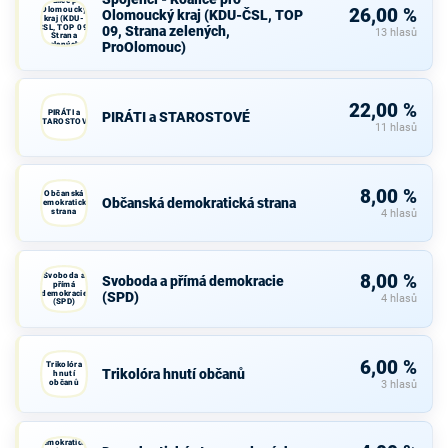
Koalice pro
Olomoucký
26,00 %
Olomoucký kraj (KDU-ČSL, TOP
kraj (KDU-
ČSL, TOP 09,
09, Strana zelených,
13 hlasů
Strana
ProOlomouc)
zelených,
ProOlomouc)
22,00 %
PIRÁTI a
PIRÁTI a STAROSTOVÉ
STAROSTOVÉ
11 hlasů
8,00 %
Občanská
Občanská demokratická strana
demokratická
strana
4 hlasů
Svoboda a
8,00 %
Svoboda a přímá demokracie
přímá
demokracie
(SPD)
4 hlasů
(SPD)
6,00 %
Trikolóra
Trikolóra hnutí občanů
hnutí
občanů
3 hlasů
Demokratická