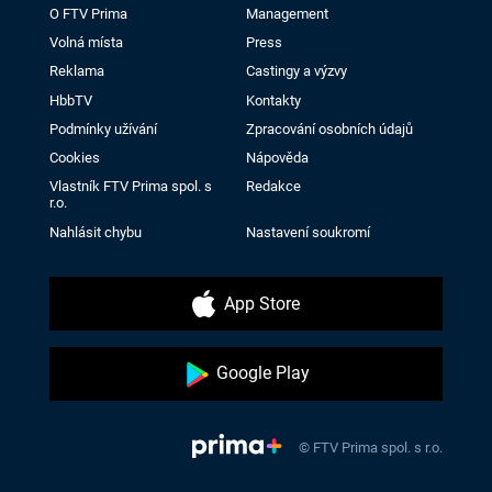
O FTV Prima
Management
Volná místa
Press
Reklama
Castingy a výzvy
HbbTV
Kontakty
Podmínky užívání
Zpracování osobních údajů
Cookies
Nápověda
Vlastník FTV Prima spol. s
Redakce
r.o.
Nahlásit chybu
Nastavení soukromí
App Store
Google Play
© FTV Prima spol. s r.o.