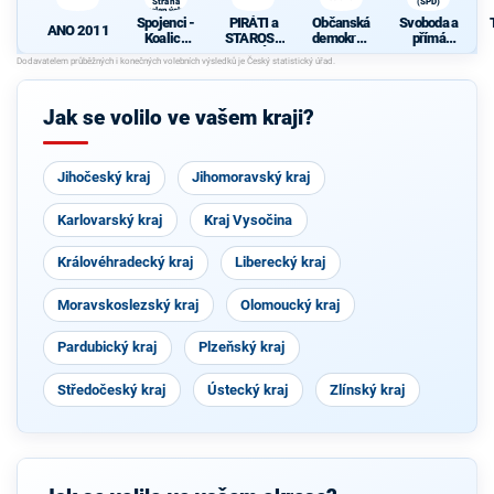
Strana
(SPD)
zelených,
Spojenci -
PIRÁTI a
Občanská
Svoboda a
ProOlomouc)
ANO 2011
Koalice
STAROST
demokrati
přímá
pro
OVÉ
cká strana
demokraci
Olomouck
e (SPD)
ý kraj
(KDU-
Jak se volilo ve vašem kraji?
ČSL, TOP
09, Strana
zelených,
ProOlomo
Jihočeský kraj
uc)
Jihomoravský kraj
Karlovarský kraj
Kraj Vysočina
Královéhradecký kraj
Liberecký kraj
Moravskoslezský kraj
Olomoucký kraj
Pardubický kraj
Plzeňský kraj
Středočeský kraj
Ústecký kraj
Zlínský kraj