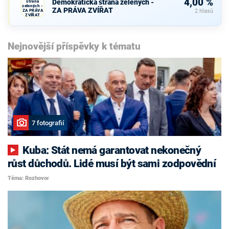
4,00 %
Demokratická strana zelených -
strana
zelených -
ZA PRÁVA ZVÍŘAT
ZA PRÁVA
2 hlasů
ZVÍŘAT
Nejnovější příspěvky k tématu
7 fotografií
Kuba: Stát nemá garantovat nekonečný
růst důchodů. Lidé musí být sami zodpovědní
Téma: Rozhovor