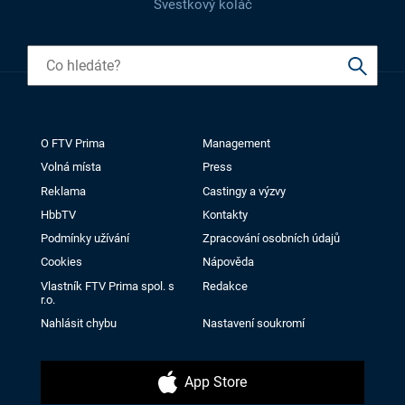
Švestkový koláč
O FTV Prima
Management
Volná místa
Press
Reklama
Castingy a výzvy
HbbTV
Kontakty
Podmínky užívání
Zpracování osobních údajů
Cookies
Nápověda
Vlastník FTV Prima spol. s
Redakce
r.o.
Nahlásit chybu
Nastavení soukromí
App Store