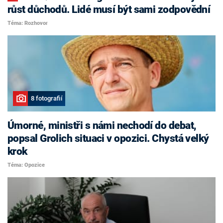
růst důchodů. Lidé musí být sami zodpovědní
Téma: Rozhovor
8 fotografií
Úmorné, ministři s námi nechodí do debat,
popsal Grolich situaci v opozici. Chystá velký
krok
Téma: Opozice