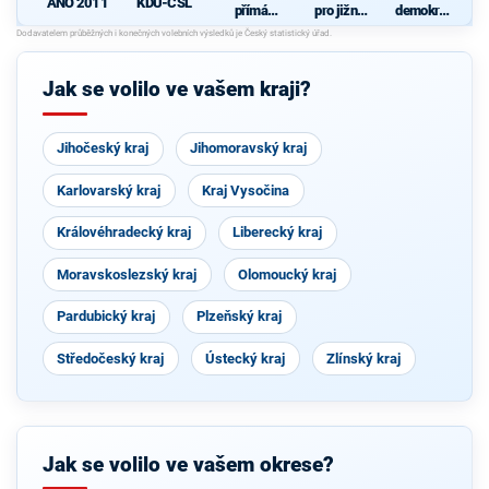
ANO 2011
KDU-ČSL
přímá
pro jižní
demokrati
demokraci
Moravu
cká strana
e (SPD)
s podporou
Svobodný
ch a hnutí
Jak se volilo ve vašem kraji?
Starostové
a
osobnosti
pro
Jihočeský kraj
Jihomoravský kraj
Moravu
Karlovarský kraj
Kraj Vysočina
Královéhradecký kraj
Liberecký kraj
Moravskoslezský kraj
Olomoucký kraj
Pardubický kraj
Plzeňský kraj
Středočeský kraj
Ústecký kraj
Zlínský kraj
Jak se volilo ve vašem okrese?