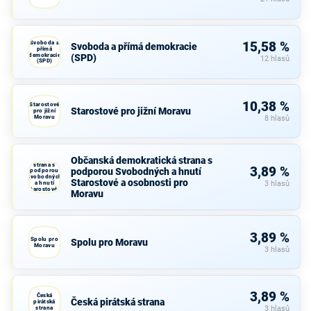
Svoboda a
15,58 %
Svoboda a přímá demokracie
přímá
demokracie
(SPD)
12 hlasů
(SPD)
10,38 %
Starostové
Starostové pro jižní Moravu
pro jižní
Moravu
8 hlasů
Občanská
Občanská demokratická strana s
demokratická
strana s
3,89 %
podporou Svobodných a hnutí
podporou
Svobodných
Starostové a osobnosti pro
a hnutí
3 hlasů
Starostové a
Moravu
osobnosti
pro Moravu
3,89 %
Spolu pro
Spolu pro Moravu
Moravu
3 hlasů
3,89 %
Česká
Česká pirátská strana
pirátská
strana
3 hlasů