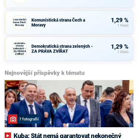
1,29 %
Komunistická strana Čech a
Komunistická
strana Čech a
Moravy
Moravy
1 hlasů
Demokratická
1,29 %
Demokratická strana zelených -
strana
zelených -
ZA PRÁVA ZVÍŘAT
ZA PRÁVA
1 hlasů
ZVÍŘAT
Nejnovější příspěvky k tématu
7 fotografií
Kuba: Stát nemá garantovat nekonečný