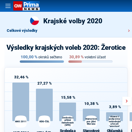
Krajské volby 2020
Celkové výsledky
Výsledky krajských voleb 2020: Žerotice
100,00
%
30,89
%
okrsků sečteno
volební účast
32,46 %
27,27 %
15,58 %
10,38 %
3,89 %
Občanská
demokratická
strana s
Svoboda a
Starostové
podporou
přímá
ANO 2011
KDU-ČSL
pro jižní
Svobodných
demokracie
Moravu
a hnutí
(SPD)
Starostové a
osobnosti
Svoboda a
Starostové
Občanská
pro Moravu