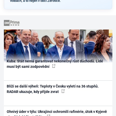
volbách, a to nejen v obci Žerotice.
Kuba: Stát nemá garantovat nekonečný růst důchodů. Lidé
musí být sami zodpovědní
Blíží se další výheň: Teploty v Česku vyletí na 36 stupňů.
RADAR ukazuje, kdy přijde zvrat
Ohnivý úder v týlu: Ukrajinci ochromili rafinérie, útok v Kyjevě