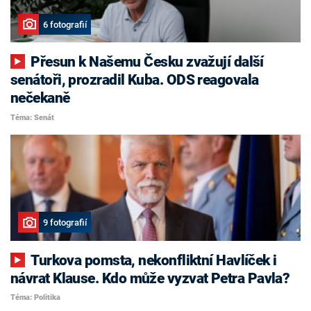
6 fotografií
Přesun k Našemu Česku zvažují další
senátoři, prozradil Kuba. ODS reagovala
nečekaně
Téma: Senát
9 fotografií
Turkova pomsta, nekonfliktní Havlíček i
návrat Klause. Kdo může vyzvat Petra Pavla?
Téma: Politika