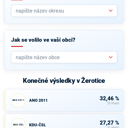
Jak se volilo ve vaší obci?
Konečné výsledky v Žerotice
32,46 %
ANO 2011
ANO 2011
25 hlasů
27,27 %
KDU-ČSL
KDU-ČSL
21 hlasů