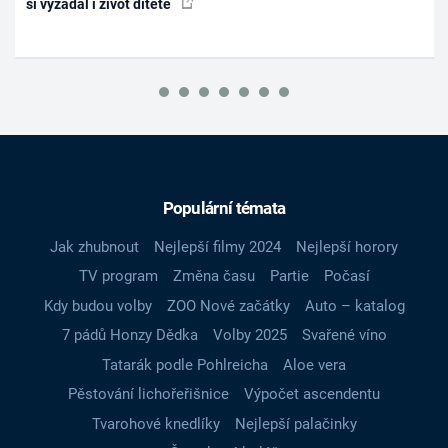
si vyžádal i život dítěte
Populární témata
Jak zhubnout
Nejlepší filmy 2024
Nejlepší horory
TV program
Změna času
Partie
Počasí
Kdy budou volby
ZOO Nové začátky
Auto – katalog
7 pádů Honzy Dědka
Volby 2025
Svařené víno
Tatarák podle Pohlreicha
Aloe vera
Pěstování lichořeřišnice
Výpočet ascendentu
Tvarohové knedlíky
Nejlepší palačinky