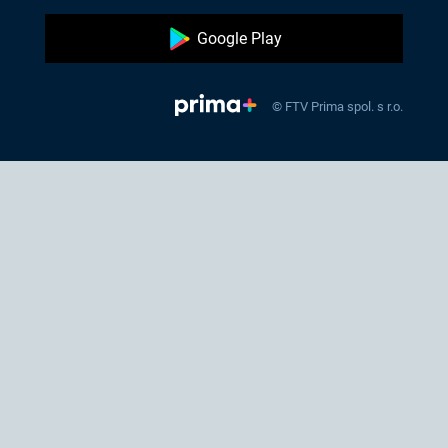
Google Play
© FTV Prima spol. s r.o.