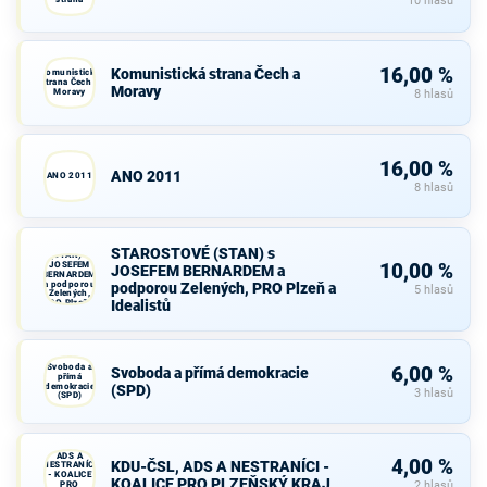
10 hlasů
16,00 %
Komunistická strana Čech a
Komunistická
strana Čech a
Moravy
Moravy
8 hlasů
16,00 %
ANO 2011
ANO 2011
8 hlasů
STAROSTOVÉ
STAROSTOVÉ (STAN) s
(STAN) s
JOSEFEM
10,00 %
JOSEFEM BERNARDEM a
BERNARDEM
a podporou
podporou Zelených, PRO Plzeň a
5 hlasů
Zelených,
Idealistů
PRO Plzeň a
Idealistů
Svoboda a
6,00 %
Svoboda a přímá demokracie
přímá
demokracie
(SPD)
3 hlasů
(SPD)
KDU-ČSL,
ADS A
4,00 %
KDU-ČSL, ADS A NESTRANÍCI -
NESTRANÍCI
- KOALICE
KOALICE PRO PLZEŇSKÝ KRAJ
PRO
2 hlasů