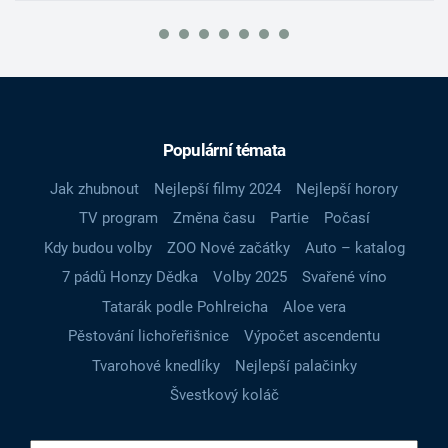
Populární témata
Jak zhubnout
Nejlepší filmy 2024
Nejlepší horory
TV program
Změna času
Partie
Počasí
Kdy budou volby
ZOO Nové začátky
Auto – katalog
7 pádů Honzy Dědka
Volby 2025
Svařené víno
Tatarák podle Pohlreicha
Aloe vera
Pěstování lichořeřišnice
Výpočet ascendentu
Tvarohové knedlíky
Nejlepší palačinky
Švestkový koláč