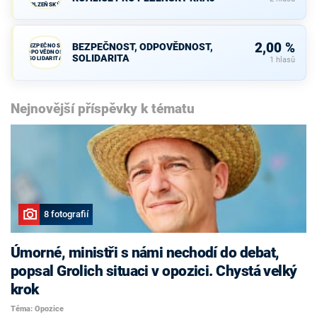
PLZEŇSKÝ
KRAJ
2,00 %
BEZPEČNOST, ODPOVĚDNOST,
BEZPEČNOST,
ODPOVĚDNOST,
SOLIDARITA
SOLIDARITA
1 hlasů
Nejnovější příspěvky k tématu
8 fotografií
Úmorné, ministři s námi nechodí do debat,
popsal Grolich situaci v opozici. Chystá velký
krok
Téma: Opozice