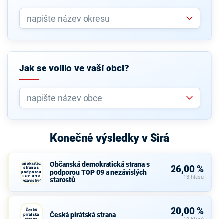
Jak se volilo ve vaší obci?
Konečné výsledky v Sirá
Občanská
Občanská demokratická strana s
demokratická
26,00 %
strana s
podporou TOP 09 a nezávislých
podporou
TOP 09 a
13 hlasů
starostů
nezávislých
starostů
20,00 %
Česká
Česká pirátská strana
pirátská
strana