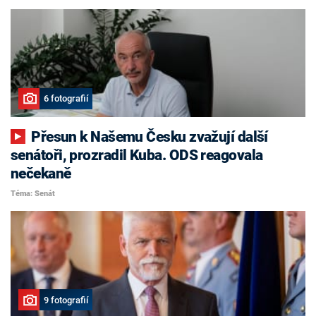
6 fotografií
Přesun k Našemu Česku zvažují další
senátoři, prozradil Kuba. ODS reagovala
nečekaně
Téma: Senát
9 fotografií