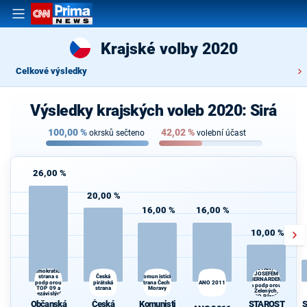
Krajské volby 2020
Celkové výsledky
Výsledky krajských voleb 2020: Sirá
100,00
%
42,02
%
okrsků sečteno
volební účast
26,00 %
20,00 %
16,00 %
16,00 %
10,00 %
STAROSTOVÉ
Občanská
(STAN) s
demokratická
JOSEFEM
Česká
strana s
Komunistická
BERNARDEM
podporou
pirátská
strana Čech a
ANO 2011
a podporou
TOP 09 a
strana
Moravy
Zelených,
nezávislých
PRO Plzeň a
starostů
Občanská
Česká
Komunisti
STAROST
S
Idealistů