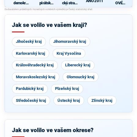
ANO 2011
demokrati
pirátská
cká strana
OVÉ
cká strana
strana
Čech a
(STAN) s
d
s podporou
Moravy
JOSEFEM
TOP 09 a
BERNARD
nezávislýc
EM a
Jak se volilo ve vašem kraji?
h starostů
podporou
Zelených,
PRO Plzeň
a Idealistů
Jihočeský kraj
Jihomoravský kraj
Karlovarský kraj
Kraj Vysočina
Královéhradecký kraj
Liberecký kraj
Moravskoslezský kraj
Olomoucký kraj
Pardubický kraj
Plzeňský kraj
Středočeský kraj
Ústecký kraj
Zlínský kraj
Jak se volilo ve vašem okrese?