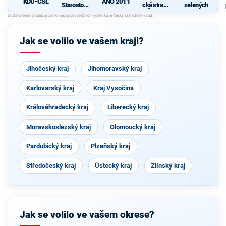
ANO 2011
KDU-ČSL
Starostové
cká strana
zelených
pro občany
Čech a
Moravy
Jak se volilo ve vašem kraji?
Jihočeský kraj
Jihomoravský kraj
Karlovarský kraj
Kraj Vysočina
Královéhradecký kraj
Liberecký kraj
Moravskoslezský kraj
Olomoucký kraj
Pardubický kraj
Plzeňský kraj
Středočeský kraj
Ústecký kraj
Zlínský kraj
Jak se volilo ve vašem okrese?