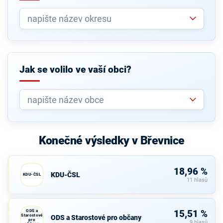
Jak se volilo ve vaší obci?
Konečné výsledky v Břevnice
18,96 %
KDU-ČSL
KDU-ČSL
11 hlasů
ODS a
15,51 %
Starostové
ODS a Starostové pro občany
pro
9 hlasů