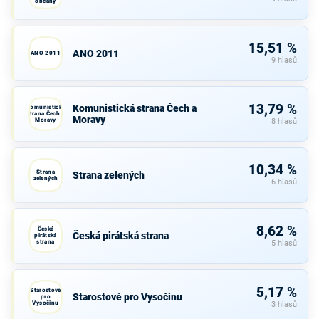
občany
15,51 %
ANO 2011
ANO 2011
9 hlasů
13,79 %
Komunistická strana Čech a
Komunistická
strana Čech a
Moravy
Moravy
8 hlasů
10,34 %
Strana
Strana zelených
zelených
6 hlasů
8,62 %
Česká
Česká pirátská strana
pirátská
strana
5 hlasů
5,17 %
Starostové
Starostové pro Vysočinu
pro
Vysočinu
3 hlasů