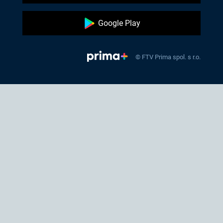
Google Play
© FTV Prima spol. s r.o.