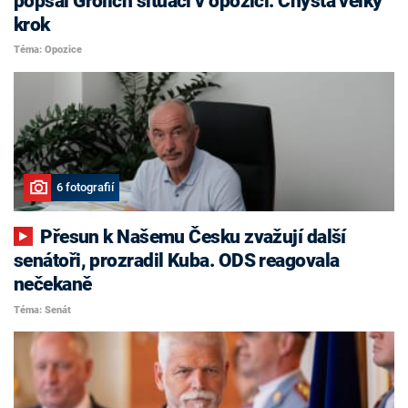
popsal Grolich situaci v opozici. Chystá velký
krok
Téma: Opozice
6 fotografií
Přesun k Našemu Česku zvažují další
senátoři, prozradil Kuba. ODS reagovala
nečekaně
Téma: Senát