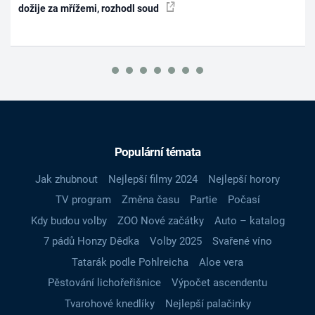
dožije za mřížemi, rozhodl soud
Populární témata
Jak zhubnout
Nejlepší filmy 2024
Nejlepší horory
TV program
Změna času
Partie
Počasí
Kdy budou volby
ZOO Nové začátky
Auto – katalog
7 pádů Honzy Dědka
Volby 2025
Svařené víno
Tatarák podle Pohlreicha
Aloe vera
Pěstování lichořeřišnice
Výpočet ascendentu
Tvarohové knedlíky
Nejlepší palačinky