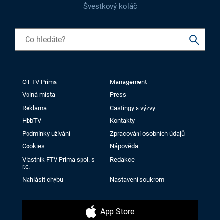
Švestkový koláč
O FTV Prima
Management
Volná místa
Press
Reklama
Castingy a výzvy
HbbTV
Kontakty
Podmínky užívání
Zpracování osobních údajů
Cookies
Nápověda
Vlastník FTV Prima spol. s
Redakce
r.o.
Nahlásit chybu
Nastavení soukromí
App Store