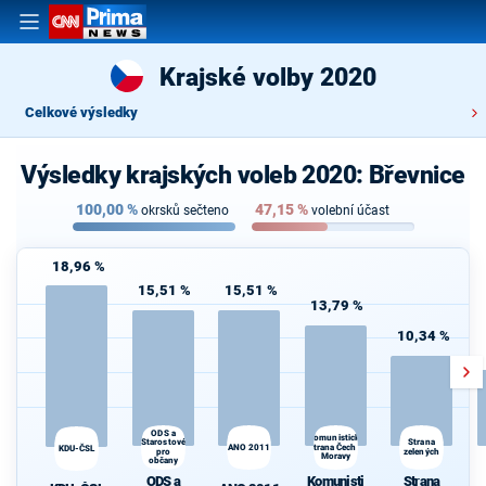
Krajské volby 2020
Celkové výsledky
Výsledky krajských voleb 2020: Břevnice
100,00
%
47,15
%
okrsků sečteno
volební účast
18,96 %
15,51 %
15,51 %
13,79 %
10,34 %
ODS a
Komunistická
Strana
Starostové
ANO 2011
strana Čech a
KDU-ČSL
pro
zelených
Moravy
občany
ODS a
Komunisti
Strana