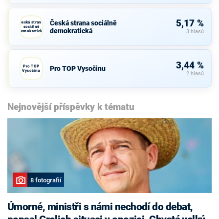
5,17 %
Česká strana sociálně
Česká strana
sociálně
demokratická
demokratická
3 hlasů
3,44 %
Pro TOP
Pro TOP Vysočinu
Vysočinu
2 hlasů
Nejnovější příspěvky k tématu
8 fotografií
Úmorné, ministři s námi nechodí do debat,