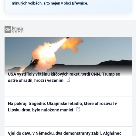
minulých volbách, a to nejen v obci Břevnice.
USA vystřílely většinu klíčových raket, tvrdí CNN. Trump se
ostře ohradil, hrozí i vězením
Na pokraji tragédie: Ukrajinské letadlo, které ohrožoval v
Lipsku dron, bylo naložené municí
Vjel do davu v Německu, dva demonstranty zabil. Afghánec