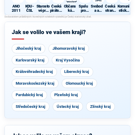
(SPD)
Starostové a
osobnosti
ANO
KDU-
Starosto
Česká
Občans
Spolu
Svobod
Česká
Komuni
pro Moravu
2011
ČSL
vé pro
pirátská
ká
pro
a a
strana
stická
jižní
strana
demokr
Moravu
přímá
sociálně
strana
Moravu
atická
demokr
demokr
Čech a
strana s
acie
atická
Moravy
podporo
(SPD)
Jak se volilo ve vašem kraji?
u
Svobod
ných a
hnutí
Jihočeský kraj
Jihomoravský kraj
Starosto
vé a
osobnos
Karlovarský kraj
Kraj Vysočina
ti pro
Moravu
Královéhradecký kraj
Liberecký kraj
Moravskoslezský kraj
Olomoucký kraj
Pardubický kraj
Plzeňský kraj
Středočeský kraj
Ústecký kraj
Zlínský kraj