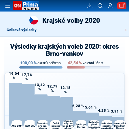
Krajské volby 2020
Celkové výsledky
Výsledky krajských voleb 2020: okres
Brno-venkov
100,00
%
42,54
%
okrsků sečteno
volební účast
19,04
17,76
%
%
13,42
12,79
12,18
%
%
%
6,28 %
5,61 %
4,28 %
3,91 %
Občanská
demokratická
strana s
Svoboda a
Starostové
Česká
podporou
Česká strana
Komunistická
Spolu pro
přímá
ANO 2011
KDU-ČSL
pro jižní
pirátská
Svobodných
sociálně
strana Čech a
Moravu
demokracie
Moravu
strana
a hnutí
demokratická
Moravy