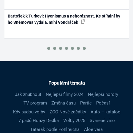
Bartošek k Turkovi: Hyenismus a nehoráznost. Ke stíhání by
ho Sněmovna vydala, míní Vondráček
Populární témata
Jak zhubnout
Nejlepší filmy 2024
Nejlepší horory
TV program
Změna času
Partie
Počasí
Kdy budou volby
ZOO Nové začátky
Auto – katalog
7 pádů Honzy Dědka
Volby 2025
Svařené víno
Tatarák podle Pohlreicha
Aloe vera