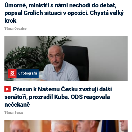
Úmorné, ministři s námi nechodí do debat,
popsal Grolich situaci v opozici. Chystá velký
krok
Téma: Opozice
6 fotografií
Přesun k Našemu Česku zvažují další
senátoři, prozradil Kuba. ODS reagovala
nečekaně
Téma: Senát