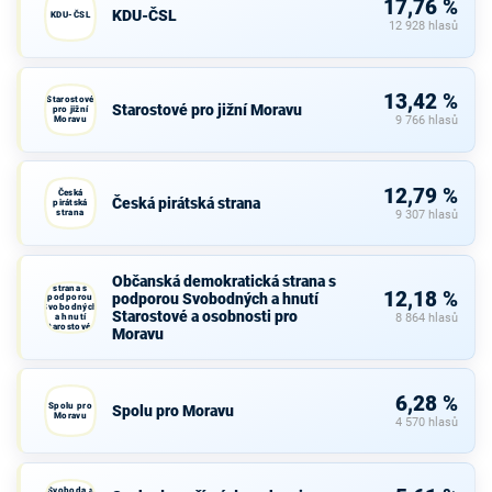
17,76 %
KDU-ČSL
KDU-ČSL
12 928 hlasů
13,42 %
Starostové
Starostové pro jižní Moravu
pro jižní
Moravu
9 766 hlasů
12,79 %
Česká
Česká pirátská strana
pirátská
strana
9 307 hlasů
Občanská
Občanská demokratická strana s
demokratická
strana s
12,18 %
podporou Svobodných a hnutí
podporou
Svobodných
Starostové a osobnosti pro
a hnutí
8 864 hlasů
Starostové a
Moravu
osobnosti
pro Moravu
6,28 %
Spolu pro
Spolu pro Moravu
Moravu
4 570 hlasů
Svoboda a