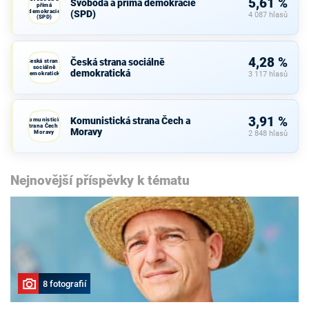
5,61 %
Svoboda a přímá demokracie
přímá
demokracie
(SPD)
4 087 hlasů
(SPD)
4,28 %
Česká strana sociálně
Česká strana
sociálně
demokratická
demokratická
3 117 hlasů
3,91 %
Komunistická strana Čech a
Komunistická
strana Čech a
Moravy
Moravy
2 848 hlasů
Nejnovější příspěvky k tématu
8 fotografií