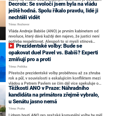
Decroix: Se svoločí jsem byla na vládu
hlava státu Petr Pavel. Daleko za ním pak bookmakeři
zmiňují dva výrazné politiky ANO, tedy premiéra
ještě hodná. Spolu říkalo pravdu, lidé ji
Andreje Babiše a ministra průmyslu Karla Havlíčka.
nechtěli vidět
Oblíbeným tipem samotných sázkařů je poslanec za
Téma: Rozhovor
Motoristy Filip Turek. Politolog Jan Kubáček nicméně
o případné kandidatuře kohokoliv ze zmíněné trojice
Vláda Andreje Babiše (ANO) je prvním kabinetem od
značně pochybuje. Podle něj současná koalice dosud
revoluce, který dává každý den najevo, že justici není
nemá osobu, která by Pavlovi mohla konkurovat.
potřeba respektovat. Alespoň to si myslí stínová
Prezidentské volby: Bude se
ministryně spravedlnosti ODS Eva Decroix. V
rozhovoru pro CNN Prima NEWS si nebrala servítky
opakovat duel Pavel vs. Babiš? Experti
ohledně politického výkonu svého nástupce Jeronýma
zmiňují pro a proti
Tejce (za ANO) či vládní zmocněnkyně pro lidská
Téma: Politika
práva Taťány Malé (ANO). Označením „svoloč“ na
adresu vlády prý byla ještě hodná. Decroix se také
Přestože prezidentské volby proběhnou až za zhruba
vrátila k volební porážce koalice Spolu či promluvila o
rok a půl, v souvislosti s eskalujícím konfliktem mezi
hnutí Naše Česko Martina Kuby.
vládou a Petrem Pavlem se čím dál více spekuluje o
Těžkosti ANO v Praze: Náhradního
tom, koho by do bitvy o Hrad mohla vyslat současná
koalice. Někteří političtí komentátoři znovu vytahují
kandidáta na primátora zřejmě vybralo,
jméno premiéra Andreje Babiše (ANO). Jak moc je
u Senátu jasno nemá
pravděpodobné, že se v prezidentských volbách 2028
Téma: Praha
bude znovu opakovat souboj z roku 2023?
Lídrem hnutí ANO pro pražské komunální volby by měl