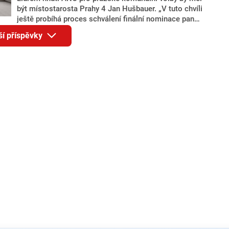
být místostarosta Prahy 4 Jan Hušbauer. „V tuto chvíli
ještě probíhá proces schválení finální nominace pana
Jana Hušbauera Výborem hnutí ANO,“ uvedl pro
ší příspěvky
redakci místopředseda pražského ANO Martin
Benkovič. O Hušbauerovi se spekulovalo jako o
náhradníkovi v čele pražské kandidátky poté, co
rezignoval po sérii nejasností v majetkových
přiznáních a pořizování bytů Ondřej Prokop. Zároveň
ale stále není jasné, kdo bude za ANO kandidovat ve
dvou ze tří pražských obvodů do horní komory
parlamentu. ANO má v Praze dlouhodobě horší
výsledky než ve zbytku republiky.