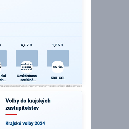
%
4,67 %
1,86 %
cká
Česká strana
h a
sociálně
KDU-ČSL
demokratická
ická
Česká strana
KDU-ČSL
ch a
sociálně
y
demokratická
Volby do krajských
zastupitelstev
Krajské volby 2024