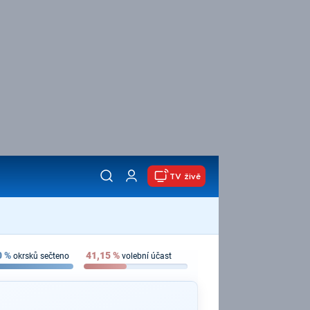
TV živě
0
%
41,15
%
okrsků sečteno
volební účast