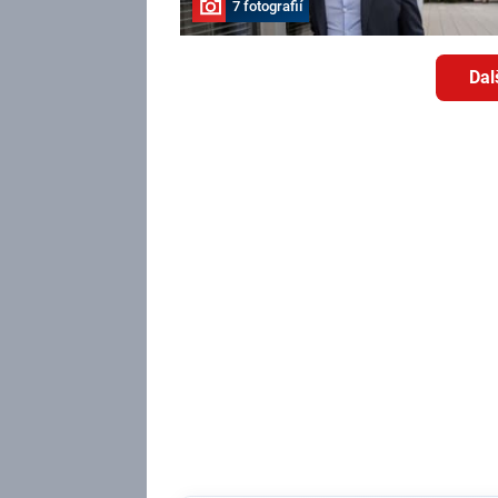
7 fotografií
Dal