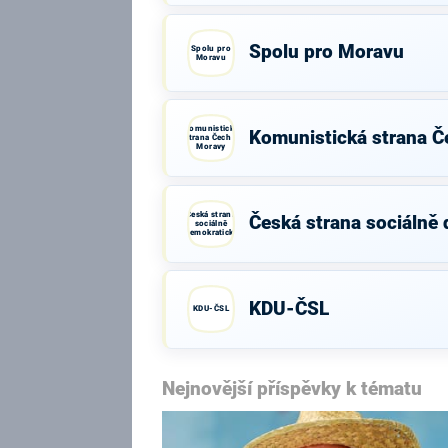
Spolu pro Moravu
Spolu pro
Moravu
Komunistická
Komunistická strana Č
strana Čech a
Moravy
Česká strana
Česká strana sociálně
sociálně
demokratická
KDU-ČSL
KDU-ČSL
Nejnovější příspěvky k tématu