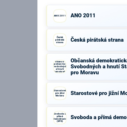
ANO 2011
ANO 2011
Česká
Česká pirátská strana
pirátská
strana
Občanská
Občanská demokratick
demokratická
strana s
podporou
Svobodných a hnutí St
Svobodných
a hnutí
pro Moravu
Starostové a
osobnosti
pro Moravu
Starostové
Starostové pro jižní M
pro jižní
Moravu
Svoboda a
Svoboda a přímá demo
přímá
demokracie
(SPD)