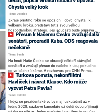
debat, popsal Grolich situaci v opozici.
Chystá velký krok
Téma: Opozice
Zkraje příštího roku se opoziční lidovci chystají k
velkému kroku, představí totiž svou velkou
hospodářskou strategii. Její součástí bude příprava na
Přesun k Našemu Česku zvažují další
stárnutí populace, řekl ve středu na setkání s novináři
nový předseda lidovců Jan Grolich. Ten zároveň v
senátoři, prozradil Kuba. ODS reagovala
senátních volbách kandiduje ve Vyškově. Popsal i
nečekaně
aktivitu opozice, o níž vládní strany nebo političtí
Téma: Senát
komentátoři mluví jako o slabé a v defenzivě. „Je to
úmorná práce upozorňovat na chyby vlády. Ministři s
Na hnutí Naše Česko se obracejí někteří stávající
námi navíc nechodí do debat. Chceme ale ukazovat
senátoři a zvažují přesun do našeho klubu, pokud ho
svoje témata,“ odpověděl Grolich na dotaz CNN Prima
po volbách získáme. V rozhovoru pro CNN Prima
Turkova pomsta, nekonfliktní
NEWS.
NEWS to řekl zakladatel hnutí a jihočeský hejtman
Martin Kuba. Konkrétní nebyl, ale získat by takto mohl
Havlíček i návrat Klause. Kdo může
například senátora Zdeňka Hrabu, který je dnes
vyzvat Petra Pavla?
součástí klubu ODS a TOP 09. Hraba to na dotaz
Téma: Politika
redakce nevyloučil. Předseda klubu senátorů ODS
Zdeněk Nytra redakci řekl, že počítá s odchodem
I když se prezidentské volby mají uskutečnit až v
některých senátorů z klubu a že Naše Česko není
lednu 2028, sázkové kanceláře už delší dobu přijímají
nepřítel, ale soupeř.
sázky na vítěze. Jednoznačným favoritem je současná