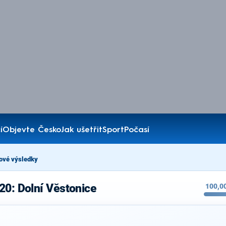
í
Objevte Česko
Jak ušetřit
Sport
Počasí
ové výsledky
20: Dolní Věstonice
100,0