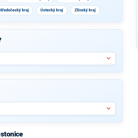
Středočeský kraj
Ústecký kraj
Zlínský kraj
?
ěstonice