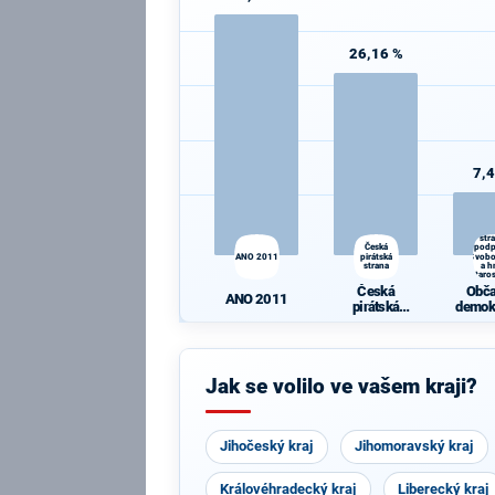
26,16 %
7,
Obč
demok
str
Česká
pod
ANO 2011
pirátská
Svob
strana
a h
Staro
osob
Česká
Obč
pro 
ANO 2011
pirátská
demok
strana
str
pod
Svobo
hn
Jak se volilo ve vašem kraji?
Staro
osobno
Mo
Jihočeský kraj
Jihomoravský kraj
Královéhradecký kraj
Liberecký kraj