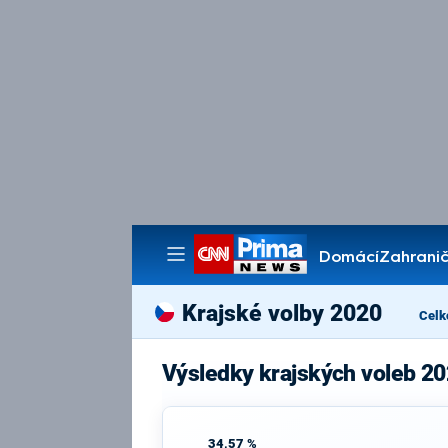
Domácí
Zahranič
Pořady
Krajské volby 2020
Celk
Výsledky krajských voleb 20
34,57 %