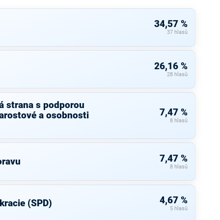
34,57 %
37 hlasů
26,16 %
28 hlasů
á strana s podporou
7,47 %
arostové a osobnosti
8 hlasů
7,47 %
oravu
8 hlasů
4,67 %
kracie (SPD)
5 hlasů