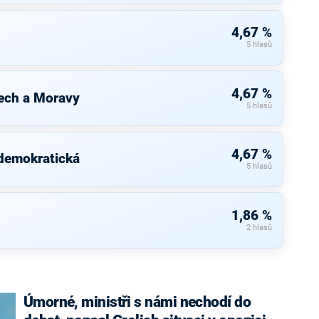
4,67 %
5 hlasů
4,67 %
ech a Moravy
5 hlasů
4,67 %
 demokratická
5 hlasů
1,86 %
2 hlasů
Úmorné, ministři s námi nechodí do