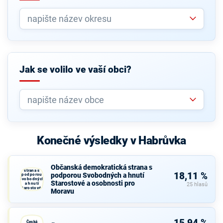
Jak se volilo ve vaší obci?
Konečné výsledky v Habrůvka
Občanská
Občanská demokratická strana s
demokratická
strana s
18,11 %
podporou Svobodných a hnutí
podporou
Svobodných
Starostové a osobnosti pro
a hnutí
25 hlasů
Starostové a
Moravu
osobnosti
pro Moravu
Česká