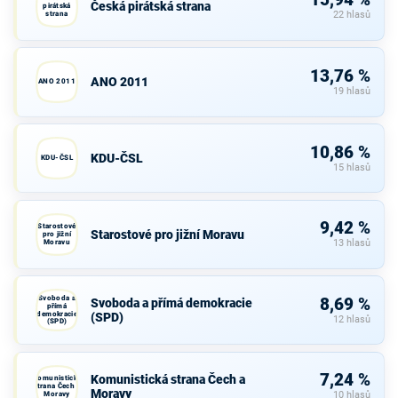
15,94 %
Česká pirátská strana
pirátská
strana
22 hlasů
13,76 %
ANO 2011
ANO 2011
19 hlasů
10,86 %
KDU-ČSL
KDU-ČSL
15 hlasů
9,42 %
Starostové
Starostové pro jižní Moravu
pro jižní
Moravu
13 hlasů
Svoboda a
8,69 %
Svoboda a přímá demokracie
přímá
demokracie
(SPD)
12 hlasů
(SPD)
7,24 %
Komunistická strana Čech a
Komunistická
strana Čech a
Moravy
Moravy
10 hlasů