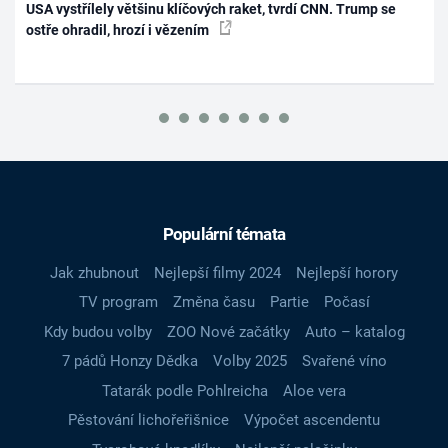
USA vystřílely většinu klíčových raket, tvrdí CNN. Trump se
ostře ohradil, hrozí i vězením
Populární témata
Jak zhubnout
Nejlepší filmy 2024
Nejlepší horory
TV program
Změna času
Partie
Počasí
Kdy budou volby
ZOO Nové začátky
Auto – katalog
7 pádů Honzy Dědka
Volby 2025
Svařené víno
Tatarák podle Pohlreicha
Aloe vera
Pěstování lichořeřišnice
Výpočet ascendentu