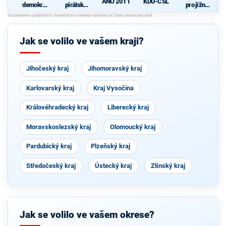
ANO 2011
KDU-ČSL
demokrati
pirátská
pro jižní
cká strana
strana
Moravu
d
s podporou
Svobodný
ch a hnutí
Jak se volilo ve vašem kraji?
Starostové
a
osobnosti
pro
Moravu
Jihočeský kraj
Jihomoravský kraj
Karlovarský kraj
Kraj Vysočina
Královéhradecký kraj
Liberecký kraj
Moravskoslezský kraj
Olomoucký kraj
Pardubický kraj
Plzeňský kraj
Středočeský kraj
Ústecký kraj
Zlínský kraj
Jak se volilo ve vašem okrese?