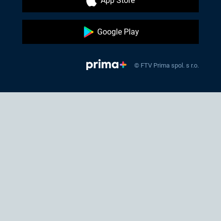
App Store
Google Play
© FTV Prima spol. s r.o.