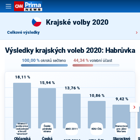
Krajské volby 2020
Celkové výsledky
Výsledky krajských voleb 2020: Habrůvka
100,00
%
44,34
%
okrsků sečteno
volební účast
18,11 %
15,94 %
13,76 %
10,86 %
9,42 %
Občanská
demokratická
strana s
Česká
podporou
Starostové
Svobodných
pirátská
ANO 2011
KDU-ČSL
pro jižní
a hnutí
strana
Moravu
Starostové a
osobnosti
Občanská
Česká
Starostové
S
pro Moravu