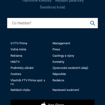
Tvarohové knedlíky
Nejlepší palačinky
Švestkový koláč
O FTV Prima
Management
Volná místa
Press
Reklama
Castingy a výzvy
HbbTV
Kontakty
Podmínky užívání
Zpracování osobních údajů
Cookies
Nápověda
Vlastník FTV Prima spol. s
Redakce
r.o.
Nahlásit chybu
Nastavení soukromí