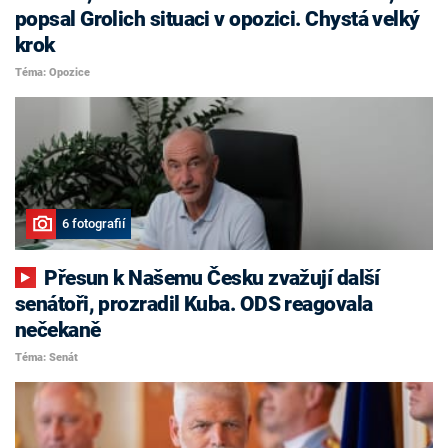
popsal Grolich situaci v opozici. Chystá velký
krok
Téma: Opozice
6 fotografií
Přesun k Našemu Česku zvažují další
senátoři, prozradil Kuba. ODS reagovala
nečekaně
Téma: Senát