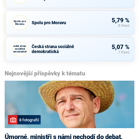
5,79 %
Spolu pro
Spolu pro Moravu
Moravu
8 hlasů
5,07 %
Česká strana sociálně
Česká strana
sociálně
demokratická
demokratická
7 hlasů
Nejnovější příspěvky k tématu
8 fotografií
Úmorné, ministři s námi nechodí do debat,