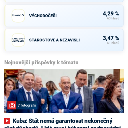
4,29 %
VÝCHODOČEŠI
VÝCHODOČEŠI
63 hlasů
3,47 %
STAROSTOVÉ
STAROSTOVÉ A NEZÁVISLÍ
A NEZÁVISLÍ
51 hlasů
Nejnovější příspěvky k tématu
7 fotografií
Kuba: Stát nemá garantovat nekonečný