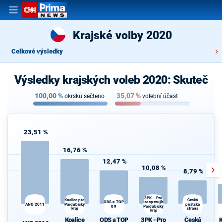
Krajské volby 2020
Celkové výsledky
Výsledky krajských voleb 2020: Skuteč
100,00
%
35,07
%
okrsků sečteno
volební účast
23,51 %
16,76 %
12,47 %
10,08 %
8,79 %
3PK - Pro
Koalice pro
K
Česká
ODS a TOP
prosperující
ANO 2011
Pardubický
pirátská
s
09
Pardubický
kraj
strana
kraj
Koalice
ODS a TOP
3PK - Pro
Česká
K