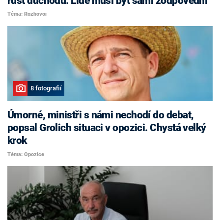
růst důchodů. Lidé musí být sami zodpovědní
Téma: Rozhovor
8 fotografií
Úmorné, ministři s námi nechodí do debat,
popsal Grolich situaci v opozici. Chystá velký
krok
Téma: Opozice