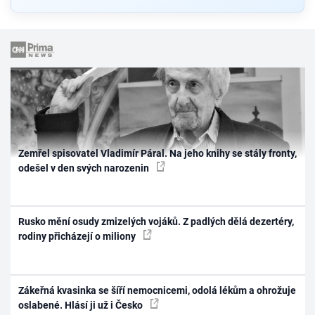
Zemřel spisovatel Vladimír Páral. Na jeho knihy se stály fronty,
odešel v den svých narozenin
Rusko mění osudy zmizelých vojáků. Z padlých dělá dezertéry,
rodiny přicházejí o miliony
Zákeřná kvasinka se šíří nemocnicemi, odolá lékům a ohrožuje
oslabené. Hlásí ji už i Česko