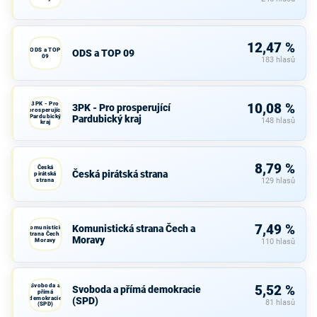
12,47 %
ODS a TOP
ODS a TOP 09
09
183 hlasů
3PK - Pro
10,08 %
3PK - Pro prosperující
prosperující
Pardubický
Pardubický kraj
148 hlasů
kraj
8,79 %
Česká
Česká pirátská strana
pirátská
strana
129 hlasů
7,49 %
Komunistická strana Čech a
Komunistická
strana Čech a
Moravy
Moravy
110 hlasů
Svoboda a
5,52 %
Svoboda a přímá demokracie
přímá
demokracie
(SPD)
81 hlasů
(SPD)