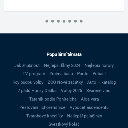
Populární témata
Jak zhubnout
Nejlepší filmy 2024
Nejlepší horory
TV program
Změna času
Partie
Počasí
Kdy budou volby
ZOO Nové začátky
Auto – katalog
7 pádů Honzy Dědka
Volby 2025
Svařené víno
Tatarák podle Pohlreicha
Aloe vera
Pěstování lichořeřišnice
Výpočet ascendentu
Tvarohové knedlíky
Nejlepší palačinky
Švestkový koláč