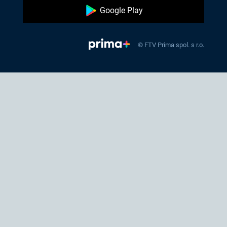
Google Play
© FTV Prima spol. s r.o.