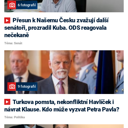
6 fotografií
Přesun k Našemu Česku zvažují další
senátoři, prozradil Kuba. ODS reagovala
nečekaně
Téma: Senát
9 fotografií
Turkova pomsta, nekonfliktní Havlíček i
návrat Klause. Kdo může vyzvat Petra Pavla?
Téma: Politika