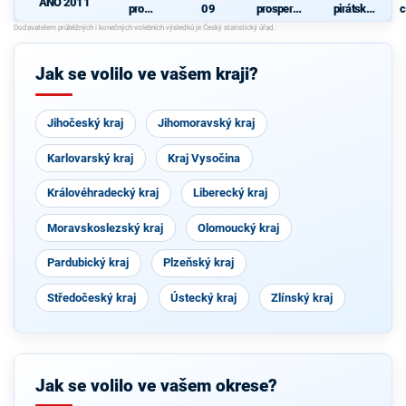
ANO 2011
pro
09
prosperují
pirátská
c
Pardubick
cí
strana
ý kraj
Pardubick
ý kraj
Jak se volilo ve vašem kraji?
Jihočeský kraj
Jihomoravský kraj
Karlovarský kraj
Kraj Vysočina
Královéhradecký kraj
Liberecký kraj
Moravskoslezský kraj
Olomoucký kraj
Pardubický kraj
Plzeňský kraj
Středočeský kraj
Ústecký kraj
Zlínský kraj
Jak se volilo ve vašem okrese?