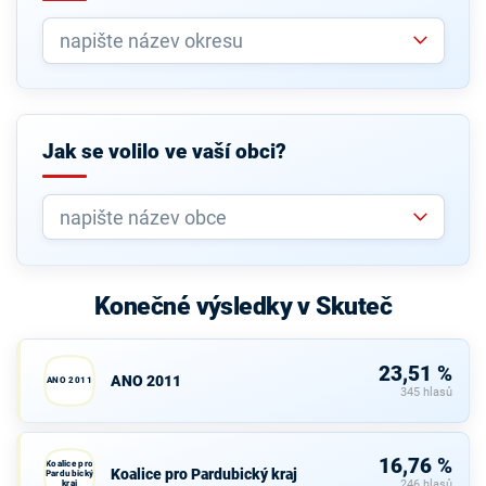
Jak se volilo ve vaší obci?
Konečné výsledky v Skuteč
23,51 %
ANO 2011
ANO 2011
345 hlasů
16,76 %
Koalice pro
Koalice pro Pardubický kraj
Pardubický
kraj
246 hlasů