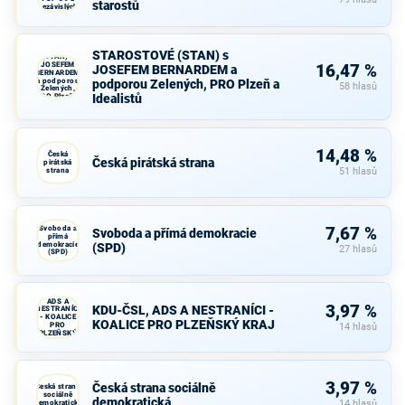
starostů
nezávislých
starostů
STAROSTOVÉ
STAROSTOVÉ (STAN) s
(STAN) s
JOSEFEM
16,47 %
JOSEFEM BERNARDEM a
BERNARDEM
a podporou
podporou Zelených, PRO Plzeň a
58 hlasů
Zelených,
Idealistů
PRO Plzeň a
Idealistů
14,48 %
Česká
Česká pirátská strana
pirátská
strana
51 hlasů
Svoboda a
7,67 %
Svoboda a přímá demokracie
přímá
demokracie
(SPD)
27 hlasů
(SPD)
KDU-ČSL,
ADS A
3,97 %
KDU-ČSL, ADS A NESTRANÍCI -
NESTRANÍCI
- KOALICE
KOALICE PRO PLZEŇSKÝ KRAJ
PRO
14 hlasů
PLZEŇSKÝ
KRAJ
3,97 %
Česká strana sociálně
Česká strana
sociálně
demokratická
demokratická
14 hlasů