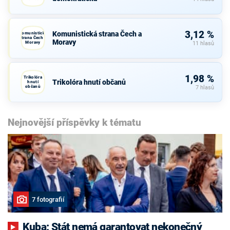
3,12 %
Komunistická strana Čech a
Komunistická
strana Čech a
Moravy
Moravy
11 hlasů
1,98 %
Trikolóra
Trikolóra hnutí občanů
hnutí
občanů
7 hlasů
Nejnovější příspěvky k tématu
7 fotografií
Kuba: Stát nemá garantovat nekonečný