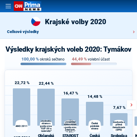
Krajské volby 2020
Celkové výsledky
Výsledky krajských voleb 2020: Tymákov
100,00
%
44,49
%
okrsků sečteno
volební účast
22,72 %
22,44 %
16,47 %
14,48 %
7,67 %
STAROSTOVÉ
Občanská
(STAN) s
demokratická
JOSEFEM
Svoboda a
strana s
Česká
BERNARDEM
přímá
ANO 2011
podporou
pirátská
a podporou
demokracie
TOP 09 a
strana
Zelených,
(SPD)
nezávislých
PRO Plzeň a
starostů
Občanská
STAROST
Česká
Svoboda a
Idealistů