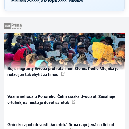
minulých volbách, a to nejen v obci Tymákov.
Boj s migranty Evropa prohrála, míní Stoniš. Podle Mlejnka je
nelze jen tak chytit za límec
Vážná nehoda u Pohořelic: Čelní srážka dvou aut. Zasahuje
vrtulník, na místě je devět sanitek
Grónsko v pohotovosti: Americká firma napojená na lidi od