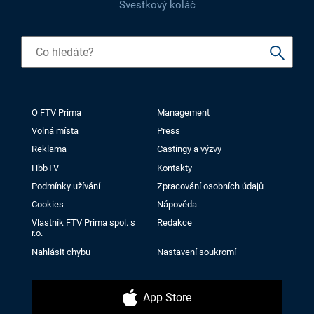
Švestkový koláč
O FTV Prima
Management
Volná místa
Press
Reklama
Castingy a výzvy
HbbTV
Kontakty
Podmínky užívání
Zpracování osobních údajů
Cookies
Nápověda
Vlastník FTV Prima spol. s
Redakce
r.o.
Nahlásit chybu
Nastavení soukromí
App Store