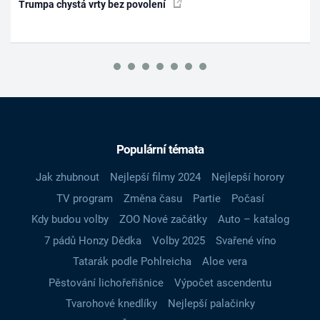
Trumpa chystá vrty bez povolení
Populární témata
Jak zhubnout
Nejlepší filmy 2024
Nejlepší horory
TV program
Změna času
Partie
Počasí
Kdy budou volby
ZOO Nové začátky
Auto – katalog
7 pádů Honzy Dědka
Volby 2025
Svařené víno
Tatarák podle Pohlreicha
Aloe vera
Pěstování lichořeřišnice
Výpočet ascendentu
Tvarohové knedlíky
Nejlepší palačinky