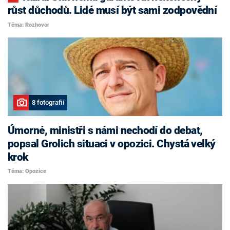
růst důchodů. Lidé musí být sami zodpovědní
Téma: Rozhovor
8 fotografií
Úmorné, ministři s námi nechodí do debat,
popsal Grolich situaci v opozici. Chystá velký
krok
Téma: Opozice