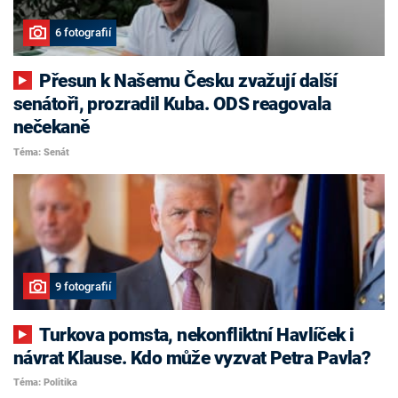
6 fotografií
Přesun k Našemu Česku zvažují další
senátoři, prozradil Kuba. ODS reagovala
nečekaně
Téma: Senát
9 fotografií
Turkova pomsta, nekonfliktní Havlíček i
návrat Klause. Kdo může vyzvat Petra Pavla?
Téma: Politika