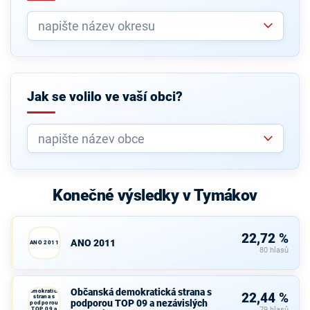
Jak se volilo ve vaší obci?
Konečné výsledky v Tymákov
22,72 %
ANO 2011
ANO 2011
80 hlasů
Občanská
Občanská demokratická strana s
demokratická
22,44 %
strana s
podporou TOP 09 a nezávislých
podporou
TOP 09 a
79 hlasů