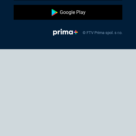
Google Play
© FTV Prima spol. s r.o.