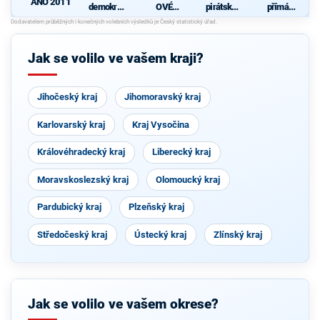
ANO 2011
demokrati
OVÉ
pirátská
přímá
cká strana
(STAN) s
strana
demokraci
N
s podporou
JOSEFEM
e (SPD)
TOP 09 a
BERNARD
nezávislýc
EM a
Jak se volilo ve vašem kraji?
h starostů
podporou
Zelených,
PRO Plzeň
a Idealistů
Jihočeský kraj
Jihomoravský kraj
Karlovarský kraj
Kraj Vysočina
Královéhradecký kraj
Liberecký kraj
Moravskoslezský kraj
Olomoucký kraj
Pardubický kraj
Plzeňský kraj
Středočeský kraj
Ústecký kraj
Zlínský kraj
Jak se volilo ve vašem okrese?