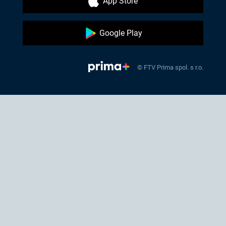
App Store
Google Play
© FTV Prima spol. s r.o.