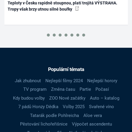
Teploty v Česku rapidně stoupnou, platí trojitá VÝSTRAHA.
Tropy však brzy utnou silné bouřky
Populární témata
Jak zhubnout
Nejlepší filmy 2024
Nejlepší horory
TV program
Změna času
Partie
Počasí
Kdy budou volby
ZOO Nové začátky
Auto – katalog
7 pádů Honzy Dědka
Volby 2025
Svařené víno
Tatarák podle Pohlreicha
Aloe vera
Pěstování lichořeřišnice
Výpočet ascendentu