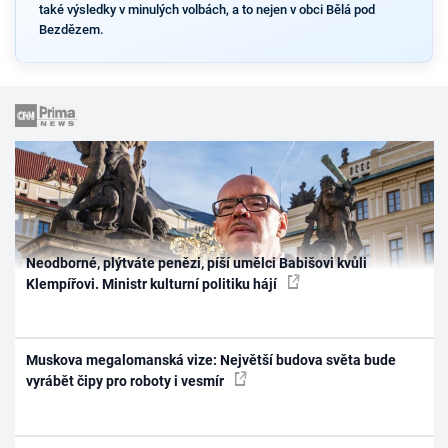
také výsledky v minulých volbách, a to nejen v obci Bělá pod
Bezdězem.
Neodborné, plýtváte penězi, píší umělci Babišovi kvůli
Klempířovi. Ministr kulturní politiku hájí
Muskova megalomanská vize: Největší budova světa bude
vyrábět čipy pro roboty i vesmír