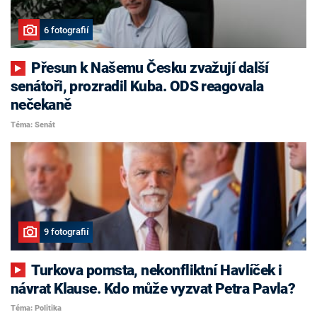
6 fotografií
Přesun k Našemu Česku zvažují další
senátoři, prozradil Kuba. ODS reagovala
nečekaně
Téma: Senát
9 fotografií
Turkova pomsta, nekonfliktní Havlíček i
návrat Klause. Kdo může vyzvat Petra Pavla?
Téma: Politika