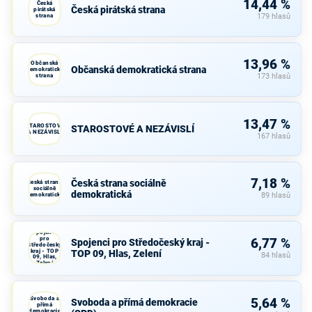
14,44 %
Česká
Česká pirátská strana
pirátská
strana
179 hlasů
13,96 %
Občanská
Občanská demokratická strana
demokratická
strana
173 hlasů
13,47 %
STAROSTOVÉ
STAROSTOVÉ A NEZÁVISLÍ
A NEZÁVISLÍ
167 hlasů
7,18 %
Česká strana sociálně
Česká strana
sociálně
demokratická
demokratická
89 hlasů
Spojenci
pro
6,77 %
Spojenci pro Středočeský kraj -
Středočeský
kraj - TOP
TOP 09, Hlas, Zelení
84 hlasů
09, Hlas,
Zelení
Svoboda a
5,64 %
Svoboda a přímá demokracie
přímá
demokracie