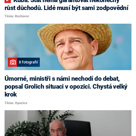
růst důchodů. Lidé musí být sami zodpovědní
Téma: Rozhovor
8 fotografií
Úmorné, ministři s námi nechodí do debat,
popsal Grolich situaci v opozici. Chystá velký
krok
Téma: Opozice