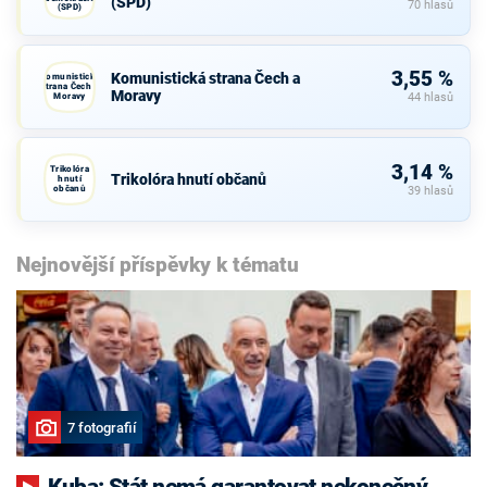
(SPD)
70 hlasů
(SPD)
3,55 %
Komunistická strana Čech a
Komunistická
strana Čech a
Moravy
Moravy
44 hlasů
3,14 %
Trikolóra
Trikolóra hnutí občanů
hnutí
občanů
39 hlasů
Nejnovější příspěvky k tématu
7 fotografií
Kuba: Stát nemá garantovat nekonečný