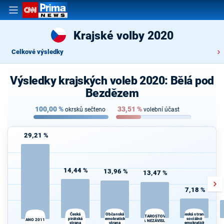
Krajské volby 2020
Celkové výsledky
Výsledky krajských voleb 2020: Bělá pod
Bezdězem
100,00
%
33,51
%
okrsků sečteno
volební účast
29,21 %
14,44 %
13,96 %
13,47 %
7,18 %
Česká
Občanská
Česká strana
STAROSTOVÉ
pirátská
demokratická
sociálně
ANO 2011
A NEZÁVISLÍ
strana
strana
demokratická