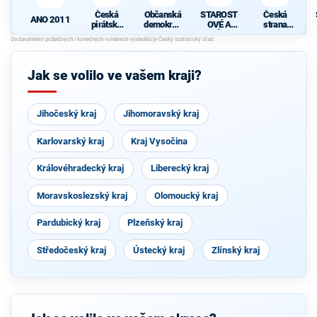
Česká
Občanská
STAROST
Česká
ANO 2011
pirátská
demokrati
OVÉ A
strana
strana
cká strana
NEZÁVISL
sociálně
S
Í
demokrati
cká
Jak se volilo ve vašem kraji?
Jihočeský kraj
Jihomoravský kraj
Karlovarský kraj
Kraj Vysočina
Královéhradecký kraj
Liberecký kraj
Moravskoslezský kraj
Olomoucký kraj
Pardubický kraj
Plzeňský kraj
Středočeský kraj
Ústecký kraj
Zlínský kraj