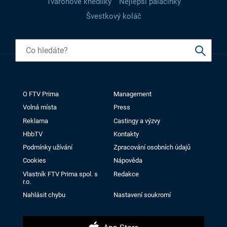
Tvarohové knedlíky
Nejlepší palačinky
Švestkový koláč
O FTV Prima
Management
Volná místa
Press
Reklama
Castingy a výzvy
HbbTV
Kontakty
Podmínky užívání
Zpracování osobních údajů
Cookies
Nápověda
Vlastník FTV Prima spol. s
Redakce
r.o.
Nahlásit chybu
Nastavení soukromí