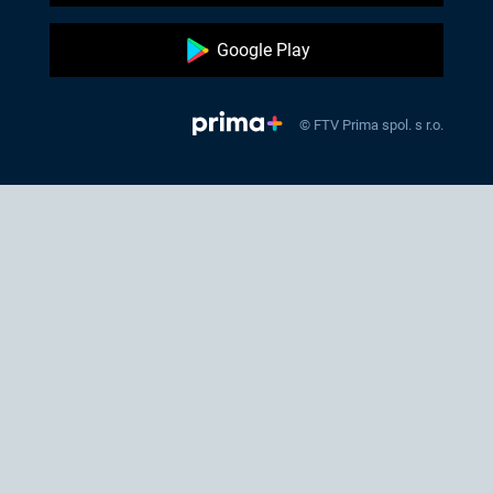
Google Play
© FTV Prima spol. s r.o.