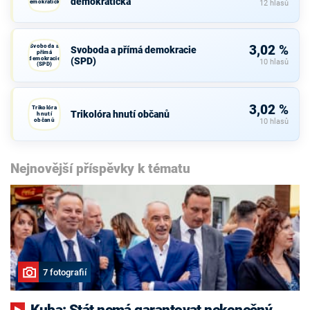
demokratická
demokratická
12 hlasů
Svoboda a
3,02 %
Svoboda a přímá demokracie
přímá
demokracie
(SPD)
10 hlasů
(SPD)
3,02 %
Trikolóra
Trikolóra hnutí občanů
hnutí
občanů
10 hlasů
Nejnovější příspěvky k tématu
7 fotografií
Kuba: Stát nemá garantovat nekonečný