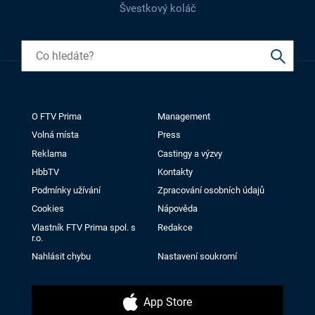
Švestkový koláč
O FTV Prima
Management
Volná místa
Press
Reklama
Castingy a výzvy
HbbTV
Kontakty
Podmínky užívání
Zpracování osobních údajů
Cookies
Nápověda
Vlastník FTV Prima spol. s
Redakce
r.o.
Nahlásit chybu
Nastavení soukromí
App Store