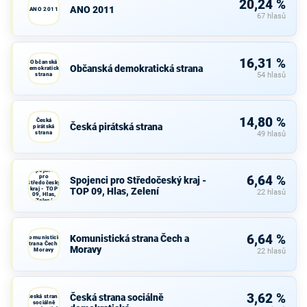
20,24 %
ANO 2011
ANO 2011
67 hlasů
16,31 %
Občanská
Občanská demokratická strana
demokratická
strana
54 hlasů
14,80 %
Česká
Česká pirátská strana
pirátská
strana
49 hlasů
Spojenci
pro
6,64 %
Spojenci pro Středočeský kraj -
Středočeský
kraj - TOP
TOP 09, Hlas, Zelení
22 hlasů
09, Hlas,
Zelení
6,64 %
Komunistická strana Čech a
Komunistická
strana Čech a
Moravy
Moravy
22 hlasů
3,62 %
Česká strana sociálně
Česká strana
sociálně