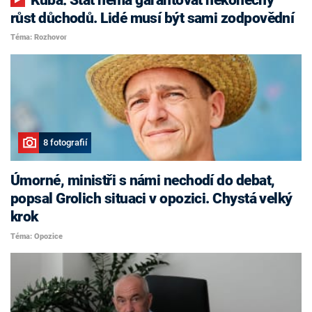
růst důchodů. Lidé musí být sami zodpovědní
Téma: Rozhovor
8 fotografií
Úmorné, ministři s námi nechodí do debat,
popsal Grolich situaci v opozici. Chystá velký
krok
Téma: Opozice