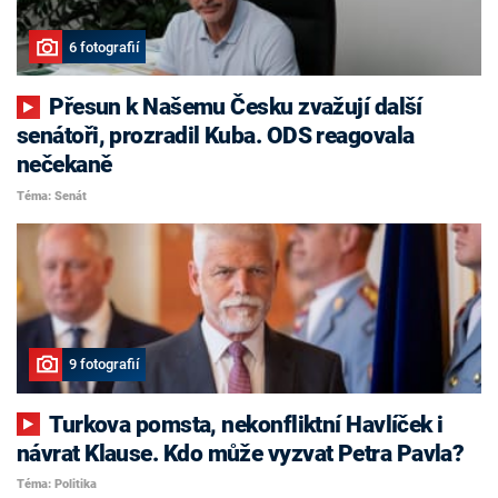
6 fotografií
Přesun k Našemu Česku zvažují další
senátoři, prozradil Kuba. ODS reagovala
nečekaně
Téma: Senát
9 fotografií
Turkova pomsta, nekonfliktní Havlíček i
návrat Klause. Kdo může vyzvat Petra Pavla?
Téma: Politika