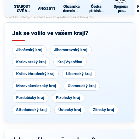
09, Hlas,
Zelení
STAROST
Občanská
Česká
Spojenci
K
ANO 2011
OVÉ A
demokrati
pirátská
pro
c
NEZÁVISL
cká strana
strana
Středočes
Í
ký kraj -
TOP 09,
Hlas,
Jak se volilo ve vašem kraji?
Zelení
Jihočeský kraj
Jihomoravský kraj
Karlovarský kraj
Kraj Vysočina
Královéhradecký kraj
Liberecký kraj
Moravskoslezský kraj
Olomoucký kraj
Pardubický kraj
Plzeňský kraj
Středočeský kraj
Ústecký kraj
Zlínský kraj