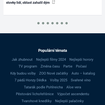
stovky lidí, oblast zahalil dým
Populární témata
Jak zhubnout
Nejlepší filmy 2024
Nejlepší horory
TV program
Změna času
Partie
Počasí
Kdy budou volby
ZOO Nové začátky
Auto – katalog
7 pádů Honzy Dědka
Volby 2025
Svařené víno
Tatarák podle Pohlreicha
Aloe vera
Pěstování lichořeřišnice
Výpočet ascendentu
Tvarohové knedlíky
Nejlepší palačinky