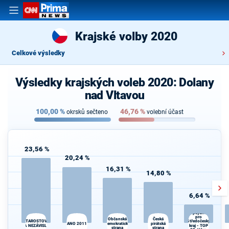
Krajské volby 2020
Celkové výsledky
Výsledky krajských voleb 2020: Dolany
nad Vltavou
100,00
%
46,76
%
okrsků sečteno
volební účast
23,56 %
20,24 %
16,31 %
14,80 %
6,64 %
Spojenci
pro
Česká
K
Občanská
STAROSTOVÉ
Středočeský
ANO 2011
demokratická
pirátská
s
A NEZÁVISLÍ
kraj - TOP
strana
strana