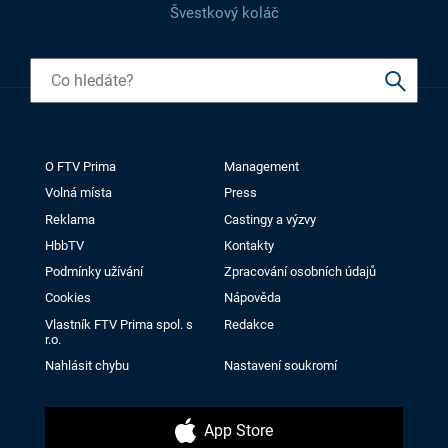
Švestkový koláč
O FTV Prima
Management
Volná místa
Press
Reklama
Castingy a výzvy
HbbTV
Kontakty
Podmínky užívání
Zpracování osobních údajů
Cookies
Nápověda
Vlastník FTV Prima spol. s
Redakce
r.o.
Nahlásit chybu
Nastavení soukromí
App Store