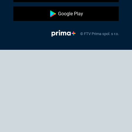
Google Play
© FTV Prima spol. s r.o.