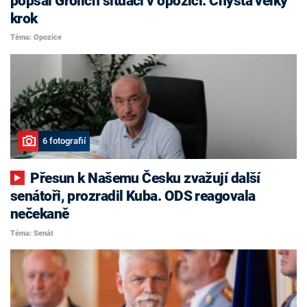
popsal Grolich situaci v opozici. Chystá velký
krok
Téma: Opozice
6 fotografií
Přesun k Našemu Česku zvažují další
senátoři, prozradil Kuba. ODS reagovala
nečekaně
Téma: Senát