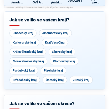
ANO 2011
demokrati
OVÉ A
pirátská
pro
cká strana
NEZÁVISL
strana
Středočes
Í
ký kraj -
TOP 09,
Hlas,
Jak se volilo ve vašem kraji?
Zelení
Jihočeský kraj
Jihomoravský kraj
Karlovarský kraj
Kraj Vysočina
Královéhradecký kraj
Liberecký kraj
Moravskoslezský kraj
Olomoucký kraj
Pardubický kraj
Plzeňský kraj
Středočeský kraj
Ústecký kraj
Zlínský kraj
Jak se volilo ve vašem okrese?