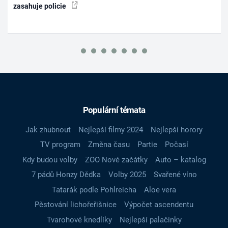
zasahuje policie
Populární témata
Jak zhubnout
Nejlepší filmy 2024
Nejlepší horory
TV program
Změna času
Partie
Počasí
Kdy budou volby
ZOO Nové začátky
Auto – katalog
7 pádů Honzy Dědka
Volby 2025
Svařené víno
Tatarák podle Pohlreicha
Aloe vera
Pěstování lichořeřišnice
Výpočet ascendentu
Tvarohové knedlíky
Nejlepší palačinky