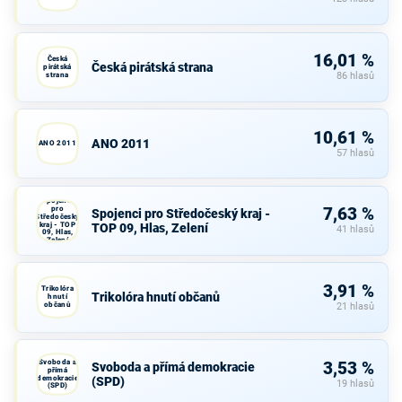
16,01 %
Česká
Česká pirátská strana
pirátská
strana
86 hlasů
10,61 %
ANO 2011
ANO 2011
57 hlasů
Spojenci
pro
7,63 %
Spojenci pro Středočeský kraj -
Středočeský
kraj - TOP
TOP 09, Hlas, Zelení
41 hlasů
09, Hlas,
Zelení
3,91 %
Trikolóra
Trikolóra hnutí občanů
hnutí
občanů
21 hlasů
Svoboda a
3,53 %
Svoboda a přímá demokracie
přímá
demokracie
(SPD)
19 hlasů
(SPD)