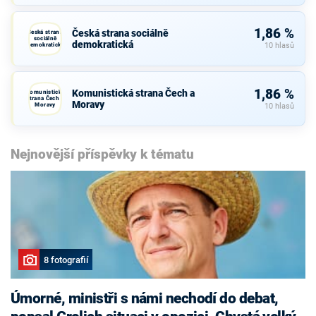
1,86 %
Česká strana sociálně
Česká strana
sociálně
demokratická
demokratická
10 hlasů
1,86 %
Komunistická strana Čech a
Komunistická
strana Čech a
Moravy
Moravy
10 hlasů
Nejnovější příspěvky k tématu
8 fotografií
Úmorné, ministři s námi nechodí do debat,