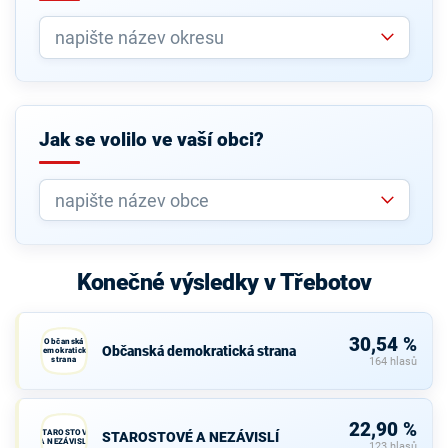
Jak se volilo ve vaší obci?
Konečné výsledky v Třebotov
30,54 %
Občanská
Občanská demokratická strana
demokratická
strana
164 hlasů
22,90 %
STAROSTOVÉ
STAROSTOVÉ A NEZÁVISLÍ
A NEZÁVISLÍ
123 hlasů