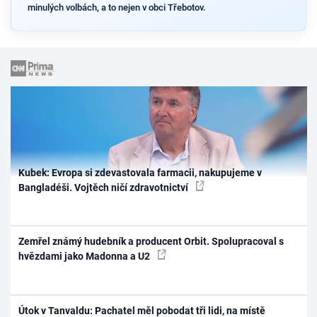
minulých volbách, a to nejen v obci Třebotov.
Kubek: Evropa si zdevastovala farmacii, nakupujeme v
Bangladéši. Vojtěch ničí zdravotnictví
Zemřel známý hudebník a producent Orbit. Spolupracoval s
hvězdami jako Madonna a U2
Útok v Tanvaldu: Pachatel měl pobodat tři lidi, na místě