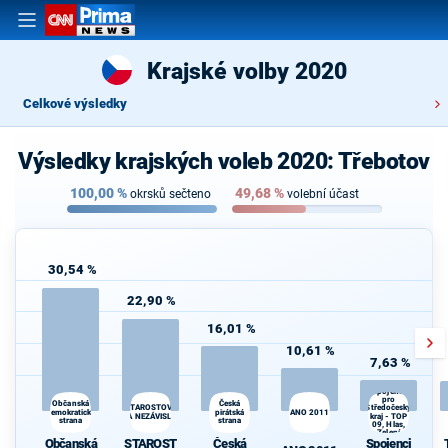
Krajské volby 2020
Celkové výsledky
Výsledky krajských voleb 2020: Třebotov
100,00
%
49,68
%
okrsků sečteno
volební účast
30,54 %
22,90 %
16,01 %
10,61 %
7,63 %
Spojenci
pro
Občanská
Česká
Středočeský
STAROSTOVÉ
demokratická
pirátská
ANO 2011
A NEZÁVISLÍ
kraj - TOP
strana
strana
09, Hlas,
Zelení
Občanská
STAROST
Česká
Spojenci