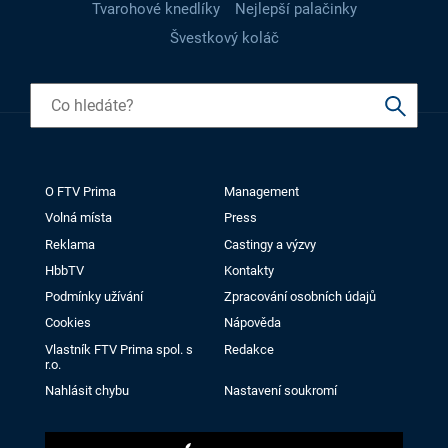
Tvarohové knedlíky
Nejlepší palačinky
Švestkový koláč
O FTV Prima
Management
Volná místa
Press
Reklama
Castingy a výzvy
HbbTV
Kontakty
Podmínky užívání
Zpracování osobních údajů
Cookies
Nápověda
Vlastník FTV Prima spol. s
Redakce
r.o.
Nahlásit chybu
Nastavení soukromí