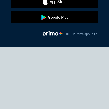
App Store
Google Play
© FTV Prima spol. s r.o.