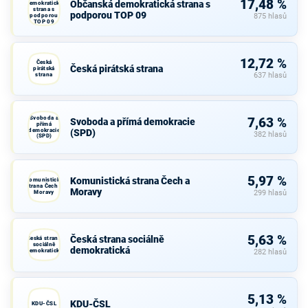
17,48 %
Občanská demokratická strana s
demokratická
strana s
podporou TOP 09
podporou
875 hlasů
TOP 09
12,72 %
Česká
Česká pirátská strana
pirátská
strana
637 hlasů
Svoboda a
7,63 %
Svoboda a přímá demokracie
přímá
demokracie
(SPD)
382 hlasů
(SPD)
5,97 %
Komunistická strana Čech a
Komunistická
strana Čech a
Moravy
Moravy
299 hlasů
5,63 %
Česká strana sociálně
Česká strana
sociálně
demokratická
demokratická
282 hlasů
5,13 %
KDU-ČSL
KDU-ČSL