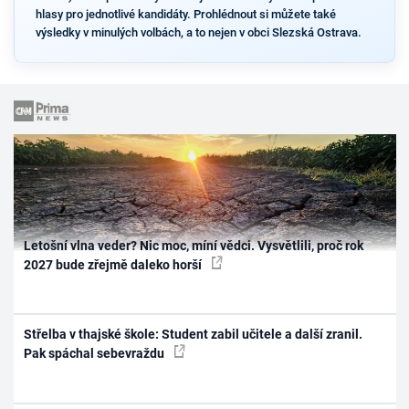
hlasy pro jednotlivé kandidáty. Prohlédnout si můžete také
výsledky v minulých volbách, a to nejen v obci Slezská Ostrava.
Letošní vlna veder? Nic moc, míní vědci. Vysvětlili, proč rok
2027 bude zřejmě daleko horší
Střelba v thajské škole: Student zabil učitele a další zranil.
Pak spáchal sebevraždu