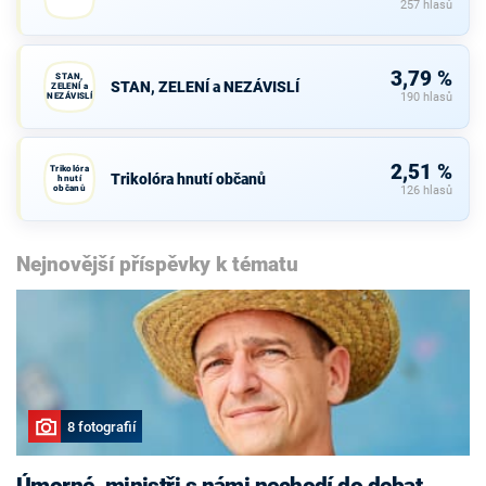
257 hlasů
3,79 %
STAN,
STAN, ZELENÍ a NEZÁVISLÍ
ZELENÍ a
NEZÁVISLÍ
190 hlasů
2,51 %
Trikolóra
Trikolóra hnutí občanů
hnutí
občanů
126 hlasů
Nejnovější příspěvky k tématu
8 fotografií
Úmorné, ministři s námi nechodí do debat,