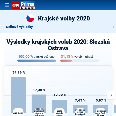
Krajské volby 2020
Celkové výsledky
Výsledky krajských voleb 2020: Slezská
Ostrava
100,00
%
31,15
%
okrsků sečteno
volební účast
34,16 %
17,48 %
12,72 %
7,63 %
5,97 %
Občanská
Svoboda a
demokratická
Česká
Komunistická
přímá
ANO 2011
strana s
pirátská
strana Čech a
demokracie
podporou
strana
Moravy
d