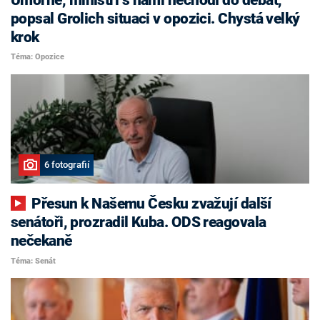
popsal Grolich situaci v opozici. Chystá velký
krok
Téma: Opozice
6 fotografií
Přesun k Našemu Česku zvažují další
senátoři, prozradil Kuba. ODS reagovala
nečekaně
Téma: Senát