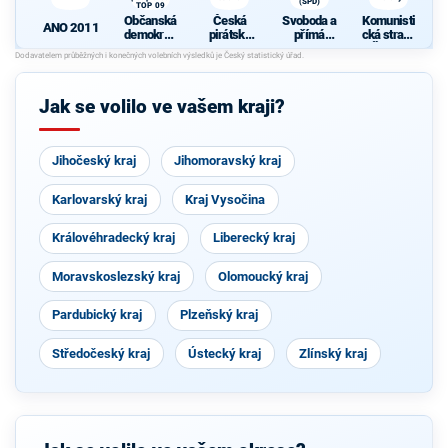
(SPD)
TOP 09
Občanská
Česká
Svoboda a
Komunisti
ANO 2011
demokrati
pirátská
přímá
cká strana
cká strana
strana
demokraci
Čech a
s podporou
e (SPD)
Moravy
d
TOP 09
Jak se volilo ve vašem kraji?
Jihočeský kraj
Jihomoravský kraj
Karlovarský kraj
Kraj Vysočina
Královéhradecký kraj
Liberecký kraj
Moravskoslezský kraj
Olomoucký kraj
Pardubický kraj
Plzeňský kraj
Středočeský kraj
Ústecký kraj
Zlínský kraj