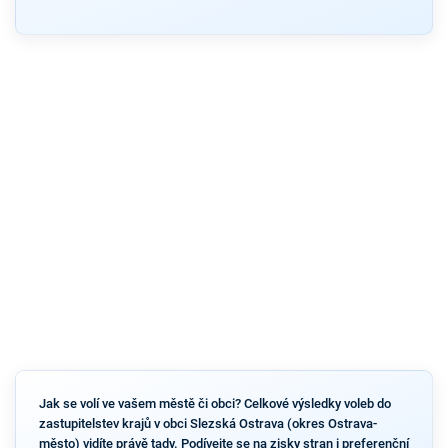
Jak se volí ve vašem městě či obci? Celkové výsledky voleb do
zastupitelstev krajů v obci Slezská Ostrava (okres Ostrava-
město) vidíte právě tady. Podívejte se na zisky stran i preferenční