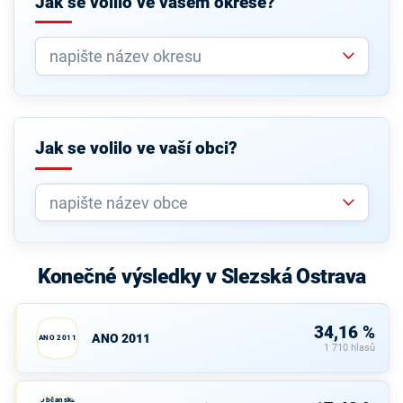
Jak se volilo ve vašem okrese?
Jak se volilo ve vaší obci?
Konečné výsledky v Slezská Ostrava
34,16 %
ANO 2011
ANO 2011
1 710 hlasů
Občanská