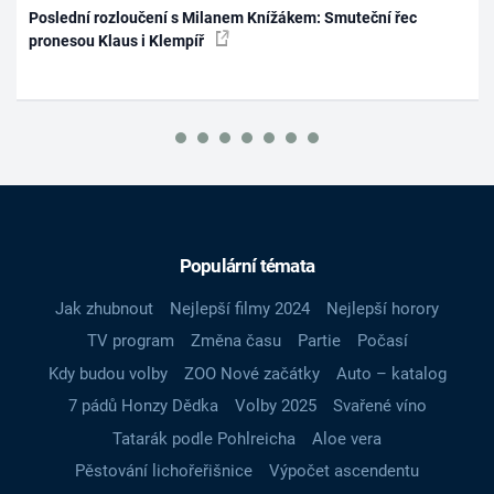
Poslední rozloučení s Milanem Knížákem: Smuteční řec
pronesou Klaus i Klempíř
Populární témata
Jak zhubnout
Nejlepší filmy 2024
Nejlepší horory
TV program
Změna času
Partie
Počasí
Kdy budou volby
ZOO Nové začátky
Auto – katalog
7 pádů Honzy Dědka
Volby 2025
Svařené víno
Tatarák podle Pohlreicha
Aloe vera
Pěstování lichořeřišnice
Výpočet ascendentu