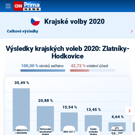
Krajské volby 2020
Celkové výsledky
Výsledky krajských voleb 2020: Zlatníky-
Hodkovice
100,00
%
42,72
%
okrsků sečteno
volební účast
35,49 %
20,88 %
15,54 %
13,45 %
4,64 %
Spojenci
pro
Občanská
Česká
STAROSTOVÉ
Středočeský
demokratická
ANO 2011
pirátská
A NEZÁVISLÍ
kraj - TOP
strana
strana