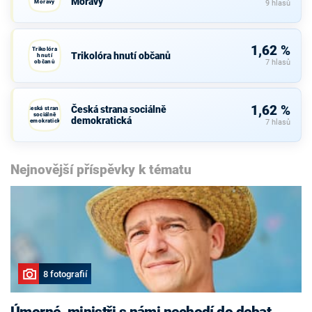
Moravy
Moravy
9 hlasů
1,62 %
Trikolóra
Trikolóra hnutí občanů
hnutí
občanů
7 hlasů
1,62 %
Česká strana sociálně
Česká strana
sociálně
demokratická
demokratická
7 hlasů
Nejnovější příspěvky k tématu
8 fotografií
Úmorné, ministři s námi nechodí do debat,