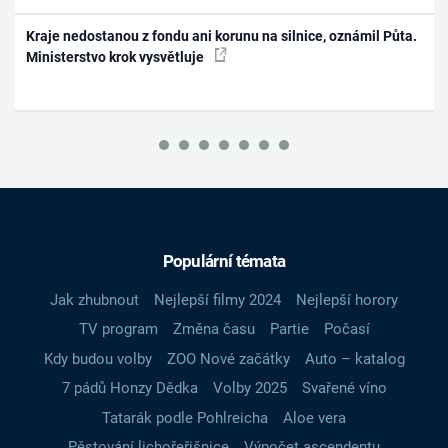
Kraje nedostanou z fondu ani korunu na silnice, oznámil Půta.
Ministerstvo krok vysvětluje
Populární témata
Jak zhubnout
Nejlepší filmy 2024
Nejlepší horory
TV program
Změna času
Partie
Počasí
Kdy budou volby
ZOO Nové začátky
Auto – katalog
7 pádů Honzy Dědka
Volby 2025
Svařené víno
Tatarák podle Pohlreicha
Aloe vera
Pěstování lichořeřišnice
Výpočet ascendentu