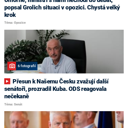
popsal Grolich situaci v opozici. Chystá velký
krok
Téma: Opozice
6 fotografií
Přesun k Našemu Česku zvažují další
senátoři, prozradil Kuba. ODS reagovala
nečekaně
Téma: Senát