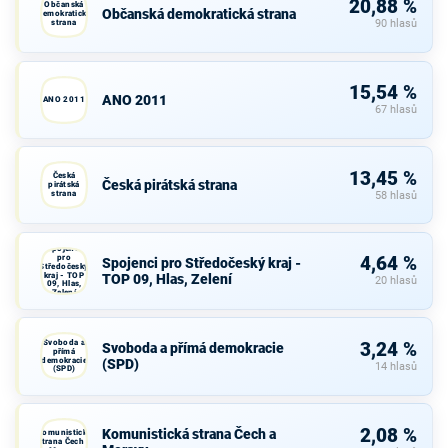
20,88 %
Občanská
Občanská demokratická strana
demokratická
strana
90 hlasů
15,54 %
ANO 2011
ANO 2011
67 hlasů
13,45 %
Česká
Česká pirátská strana
pirátská
strana
58 hlasů
Spojenci
pro
4,64 %
Spojenci pro Středočeský kraj -
Středočeský
kraj - TOP
TOP 09, Hlas, Zelení
20 hlasů
09, Hlas,
Zelení
Svoboda a
3,24 %
Svoboda a přímá demokracie
přímá
demokracie
(SPD)
14 hlasů
(SPD)
2,08 %
Komunistická strana Čech a
Komunistická
strana Čech a