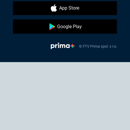
App Store
Google Play
© FTV Prima spol. s r.o.