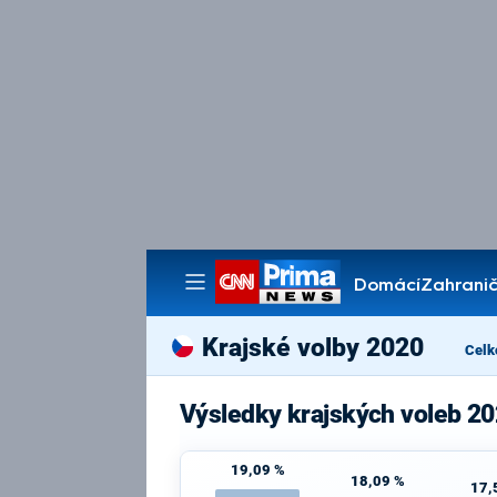
Domácí
Zahranič
Pořady
Krajské volby 2020
Celk
Výsledky krajských voleb 20
19,09 %
18,09 %
17,