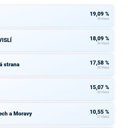
19,09 %
38 hlasů
18,09 %
ISLÍ
36 hlasů
17,58 %
á strana
35 hlasů
15,07 %
30 hlasů
10,55 %
ech a Moravy
21 hlasů