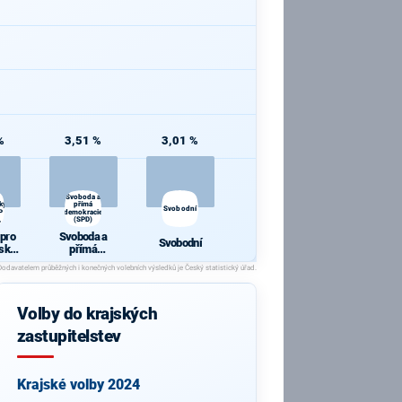
%
3,51 %
3,01 %
i
Svoboda a
ký
přímá
Svobodní
P
demokracie
,
(SPD)
 pro
Svoboda a
Svobodní
ský
přímá
P 09,
demokracie
lení
(SPD)
Volby do krajských
zastupitelstev
Krajské volby 2024