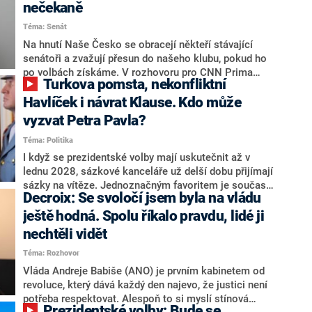
nečekaně
Téma: Senát
Na hnutí Naše Česko se obracejí někteří stávající
senátoři a zvažují přesun do našeho klubu, pokud ho
po volbách získáme. V rozhovoru pro CNN Prima
Turkova pomsta, nekonfliktní
NEWS to řekl zakladatel hnutí a jihočeský hejtman
Martin Kuba. Konkrétní nebyl, ale získat by takto mohl
Havlíček i návrat Klause. Kdo může
například senátora Zdeňka Hrabu, který je dnes
vyzvat Petra Pavla?
součástí klubu ODS a TOP 09. Hraba to na dotaz
Téma: Politika
redakce nevyloučil. Předseda klubu senátorů ODS
Zdeněk Nytra redakci řekl, že počítá s odchodem
I když se prezidentské volby mají uskutečnit až v
některých senátorů z klubu a že Naše Česko není
lednu 2028, sázkové kanceláře už delší dobu přijímají
nepřítel, ale soupeř.
sázky na vítěze. Jednoznačným favoritem je současná
Decroix: Se svoločí jsem byla na vládu
hlava státu Petr Pavel. Daleko za ním pak bookmakeři
zmiňují dva výrazné politiky ANO, tedy premiéra
ještě hodná. Spolu říkalo pravdu, lidé ji
Andreje Babiše a ministra průmyslu Karla Havlíčka.
nechtěli vidět
Oblíbeným tipem samotných sázkařů je poslanec za
Téma: Rozhovor
Motoristy Filip Turek. Politolog Jan Kubáček nicméně
o případné kandidatuře kohokoliv ze zmíněné trojice
Vláda Andreje Babiše (ANO) je prvním kabinetem od
značně pochybuje. Podle něj současná koalice dosud
revoluce, který dává každý den najevo, že justici není
nemá osobu, která by Pavlovi mohla konkurovat.
potřeba respektovat. Alespoň to si myslí stínová
Prezidentské volby: Bude se