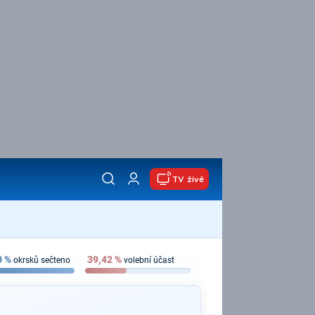
TV živě
0
%
39,42
%
okrsků sečteno
volební účast