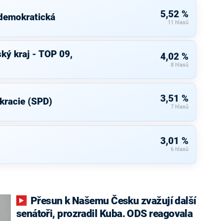
5,52 %
 demokratická
11 hlasů
ký kraj - TOP 09,
4,02 %
8 hlasů
3,51 %
kracie (SPD)
7 hlasů
3,01 %
6 hlasů
Přesun k Našemu Česku zvažují další
senátoři, prozradil Kuba. ODS reagovala