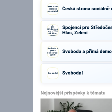
Česká strana
Česká strana sociálně
sociálně
demokratická
Spojenci
Spojenci pro Středočes
pro
Středočeský
kraj - TOP
Hlas, Zelení
09, Hlas,
Zelení
Svoboda a
Svoboda a přímá demo
přímá
demokracie
(SPD)
Svobodní
Svobodní
Nejnovější příspěvky k tématu