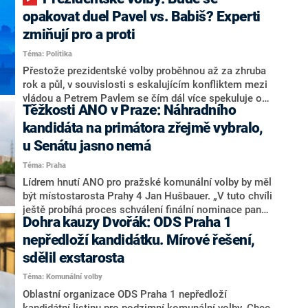
ministryně spravedlnosti ODS Eva Decroix. V
rozhovoru pro CNN Prima NEWS si nebrala servítky
opakovat duel Pavel vs. Babiš? Experti
ohledně politického výkonu svého nástupce Jeronýma
zmiňují pro a proti
Tejce (za ANO) či vládní zmocněnkyně pro lidská
Téma: Politika
práva Taťány Malé (ANO). Označením „svoloč“ na
adresu vlády prý byla ještě hodná. Decroix se také
Přestože prezidentské volby proběhnou až za zhruba
vrátila k volební porážce koalice Spolu či promluvila o
rok a půl, v souvislosti s eskalujícím konfliktem mezi
hnutí Naše Česko Martina Kuby.
vládou a Petrem Pavlem se čím dál více spekuluje o
Těžkosti ANO v Praze: Náhradního
tom, koho by do bitvy o Hrad mohla vyslat současná
koalice. Někteří političtí komentátoři znovu vytahují
kandidáta na primátora zřejmě vybralo,
jméno premiéra Andreje Babiše (ANO). Jak moc je
u Senátu jasno nemá
pravděpodobné, že se v prezidentských volbách 2028
Téma: Praha
bude znovu opakovat souboj z roku 2023?
Lídrem hnutí ANO pro pražské komunální volby by měl
být místostarosta Prahy 4 Jan Hušbauer. „V tuto chvíli
ještě probíhá proces schválení finální nominace pana
Dohra kauzy Dvořák: ODS Praha 1
Jana Hušbauera Výborem hnutí ANO,“ uvedl pro
redakci místopředseda pražského ANO Martin
nepředloží kandidátku. Mírové řešení,
Benkovič. O Hušbauerovi se spekulovalo jako o
sdělil exstarosta
náhradníkovi v čele pražské kandidátky poté, co
Téma: Komunální volby
rezignoval po sérii nejasností v majetkových
přiznáních a pořizování bytů Ondřej Prokop. Zároveň
Oblastní organizace ODS Praha 1 nepředloží
ale stále není jasné, kdo bude za ANO kandidovat ve
kandidátní listinu pro podzimní komunální volby. Chce