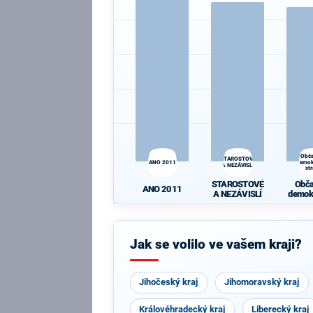
Obč
STAROSTOVÉ
demok
ANO 2011
A NEZÁVISLÍ
st
STAROSTOVÉ
Obč
ANO 2011
A NEZÁVISLÍ
demok
st
Jak se volilo ve vašem kraji?
Jihočeský kraj
Jihomoravský kraj
Královéhradecký kraj
Liberecký kraj