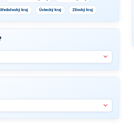
Středočeský kraj
Ústecký kraj
Zlínský kraj
?