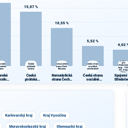
15,07 %
10,55 %
5,52 %
4,02 
Spojenc
pro
anská
Česká
Komunistická
Česká strana
Středočes
ratická
pirátská
strana Čech a
sociálně
kraj - TO
rana
strana
Moravy
demokratická
09, Hlas
Zelení
anská
Česká
Komunistická
Česká strana
Spojenci
ratická
pirátská
strana Čech a
sociálně
Středoče
rana
strana
Moravy
demokratická
kraj - TO
Hlas, Ze
Karlovarský kraj
Kraj Vysočina
Moravskoslezský kraj
Olomoucký kraj