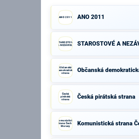
ANO 2011
ANO 2011
STAROSTOVÉ A NEZÁV
STAROSTOVÉ
A NEZÁVISLÍ
Občanská
Občanská demokratick
demokratická
strana
Česká
Česká pirátská strana
pirátská
strana
Komunistická
Komunistická strana Č
strana Čech a
Moravy