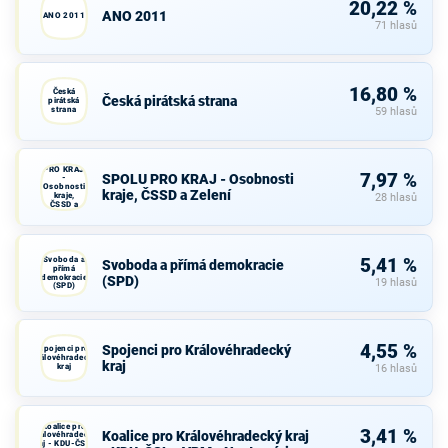
20,22 %
ANO 2011
ANO 2011
71 hlasů
16,80 %
Česká
Česká pirátská strana
pirátská
strana
59 hlasů
SPOLU
PRO KRAJ
7,97 %
SPOLU PRO KRAJ - Osobnosti
-
Osobnosti
kraje, ČSSD a Zelení
kraje,
28 hlasů
ČSSD a
Zelení
Svoboda a
5,41 %
Svoboda a přímá demokracie
přímá
demokracie
(SPD)
19 hlasů
(SPD)
4,55 %
Spojenci pro Královéhradecký
Spojenci pro
Královéhradecký
kraj
kraj
16 hlasů
Koalice pro
3,41 %
Koalice pro Královéhradecký kraj
Královéhradecký
kraj - KDU-ČSL -