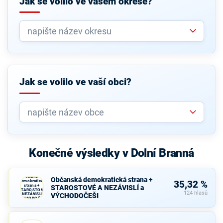
Jak se volilo ve vašem okrese?
Jak se volilo ve vaší obci?
Konečné výsledky v Dolní Branná
Občanská
Občanská demokratická strana +
demokratická
35,32 %
strana +
STAROSTOVÉ A NEZÁVISLÍ a
STAROSTOVÉ
124 hlasů
A NEZÁVISLÍ a
VÝCHODOČEŠI
VÝCHODOČEŠI