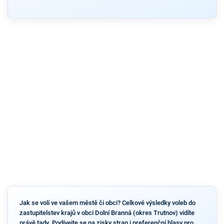
Jak se volí ve vašem městě či obci? Celkové výsledky voleb do
zastupitelstev krajů v obci Dolní Branná (okres Trutnov) vidíte
právě tady. Podívejte se na zisky stran i preferenční hlasy pro