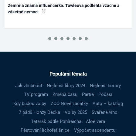
Zemřela známá influencerka. Towleová podlehla vzácné a
zákeřné nemoci
Populární témata
Jak zhubnout
Nejlepší filmy 2024
Nejlepší horory
TV program
Změna času
Partie
Počasí
Kdy budou volby
ZOO Nové začátky
Auto – katalog
7 pádů Honzy Dědka
Volby 2025
Svařené víno
Tatarák podle Pohlreicha
Aloe vera
Pěstování lichořeřišnice
Výpočet ascendentu