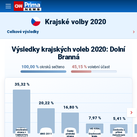
Krajské volby 2020
Celkové výsledky
Výsledky krajských voleb 2020: Dolní
Branná
100,00
%
45,15
%
okrsků sečteno
volební účast
35,32 %
20,22 %
16,80 %
7,97 %
5,41 %
SPOLU
Občanská
PRO KRAJ
demokratická
Svoboda a
-
Česká
strana +
přímá
ANO 2011
pirátská
Osobnosti
Kr
STAROSTOVÉ
demokracie
strana
kraje,