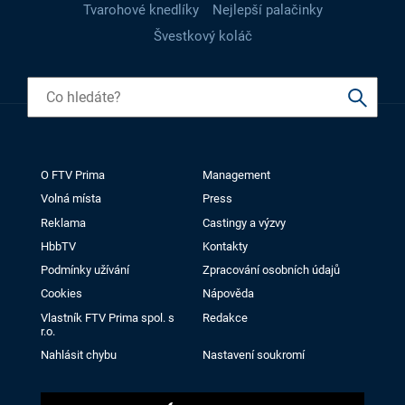
Tvarohové knedlíky
Nejlepší palačinky
Švestkový koláč
O FTV Prima
Management
Volná místa
Press
Reklama
Castingy a výzvy
HbbTV
Kontakty
Podmínky užívání
Zpracování osobních údajů
Cookies
Nápověda
Vlastník FTV Prima spol. s
Redakce
r.o.
Nahlásit chybu
Nastavení soukromí