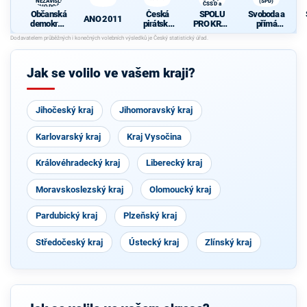
A NEZÁVISLÍ a
(SPD)
ČSSD a
VÝCHODOČEŠI
Zelení
Občanská
Česká
SPOLU
Svoboda a
ANO 2011
demokrati
pirátská
PRO KRAJ
přímá
cká strana
strana
-
demokraci
K
+
Osobnosti
e (SPD)
d
STAROST
kraje,
OVÉ A
ČSSD a
Jak se volilo ve vašem kraji?
NEZÁVISL
Zelení
Í a
VÝCHODO
ČEŠI
Jihočeský kraj
Jihomoravský kraj
Karlovarský kraj
Kraj Vysočina
Královéhradecký kraj
Liberecký kraj
Moravskoslezský kraj
Olomoucký kraj
Pardubický kraj
Plzeňský kraj
Středočeský kraj
Ústecký kraj
Zlínský kraj