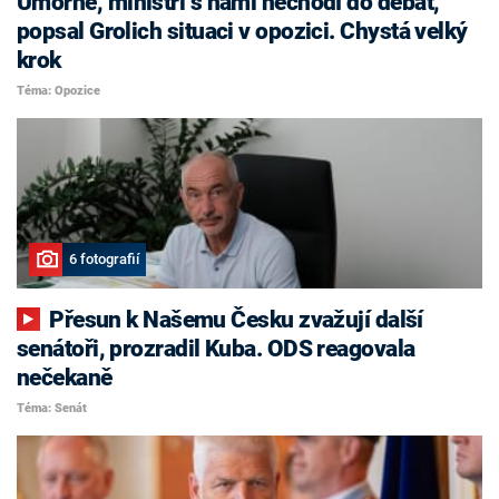
Úmorné, ministři s námi nechodí do debat,
popsal Grolich situaci v opozici. Chystá velký
krok
Téma: Opozice
6 fotografií
Přesun k Našemu Česku zvažují další
senátoři, prozradil Kuba. ODS reagovala
nečekaně
Téma: Senát