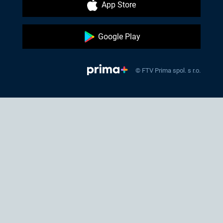
App Store
Google Play
© FTV Prima spol. s r.o.