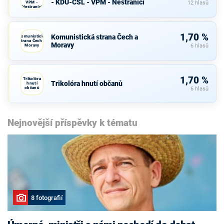
- KDU-ČSL - VPM - Nestraníci
VPM -
12 hlasů
Nestraníci
1,70 %
Komunistická strana Čech a
Komunistická
strana Čech a
Moravy
Moravy
6 hlasů
1,70 %
Trikolóra
Trikolóra hnutí občanů
hnutí
občanů
6 hlasů
Nejnovější příspěvky k tématu
8 fotografií