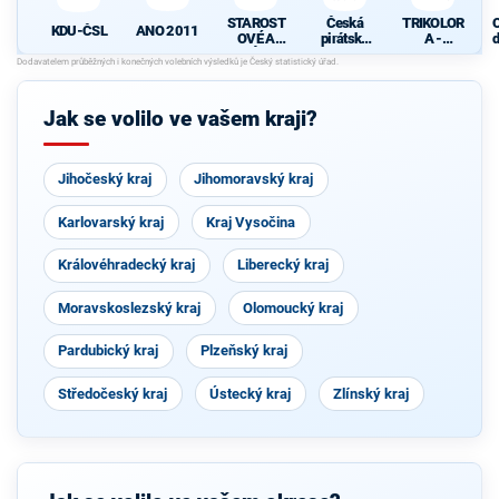
STAROST
Česká
TRIKOLOR
ANO 2011
KDU-ČSL
OVÉ A
pirátská
A -
d
NEZÁVISL
strana
SOUKRO
c
Í
MNÍCI -
NEZÁVISL
Í
Jak se volilo ve vašem kraji?
Jihočeský kraj
Jihomoravský kraj
Karlovarský kraj
Kraj Vysočina
Královéhradecký kraj
Liberecký kraj
Moravskoslezský kraj
Olomoucký kraj
Pardubický kraj
Plzeňský kraj
Středočeský kraj
Ústecký kraj
Zlínský kraj