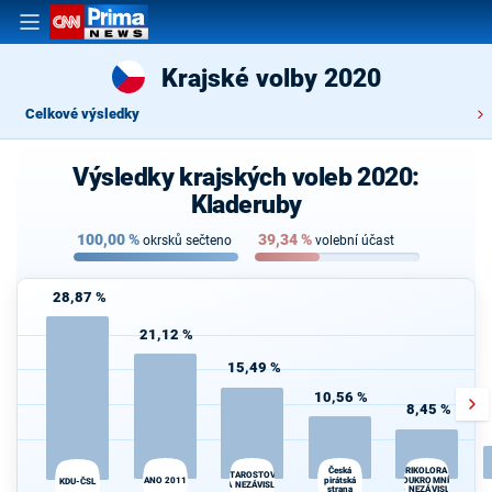
Krajské volby 2020
Celkové výsledky
Výsledky krajských voleb 2020:
Kladeruby
100,00
%
39,34
%
okrsků sečteno
volební účast
28,87 %
21,12 %
15,49 %
10,56 %
8,45 %
Česká
TRIKOLORA -
STAROSTOVÉ
ANO 2011
pirátská
SOUKROMNÍCI
d
KDU-ČSL
A NEZÁVISLÍ
strana
- NEZÁVISLÍ