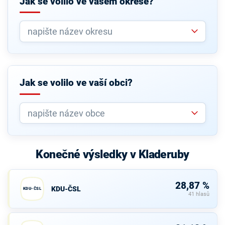
Jak se volilo ve vašem okrese?
Jak se volilo ve vaší obci?
Konečné výsledky v Kladeruby
28,87 %
KDU-ČSL
KDU-ČSL
41 hlasů