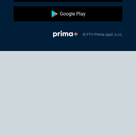
Google Play
© FTV Prima spol. s r.o.