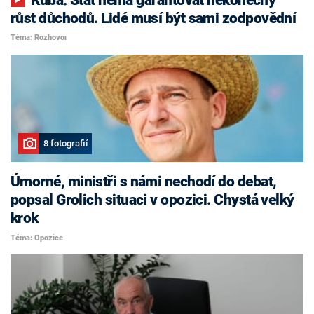
růst důchodů. Lidé musí být sami zodpovědní
Téma: Rozhovor
8 fotografií
Úmorné, ministři s námi nechodí do debat,
popsal Grolich situaci v opozici. Chystá velký
krok
Téma: Opozice