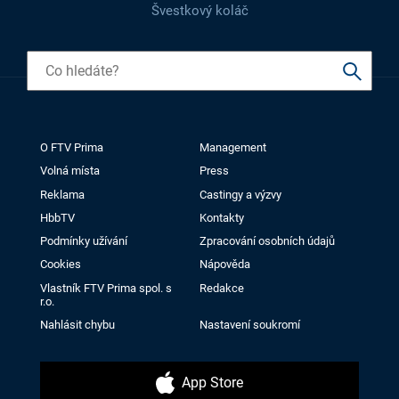
Švestkový koláč
O FTV Prima
Management
Volná místa
Press
Reklama
Castingy a výzvy
HbbTV
Kontakty
Podmínky užívání
Zpracování osobních údajů
Cookies
Nápověda
Vlastník FTV Prima spol. s
Redakce
r.o.
Nahlásit chybu
Nastavení soukromí
App Store