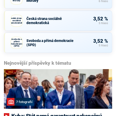
Moravy
Moravy
6 hlasů
3,52 %
Česká strana sociálně
Česká strana
sociálně
demokratická
demokratická
5 hlasů
Svoboda a
3,52 %
Svoboda a přímá demokracie
přímá
demokracie
(SPD)
5 hlasů
(SPD)
Nejnovější příspěvky k tématu
7 fotografií
Kuba: Stát nemá garantovat nekonečný