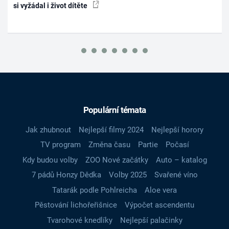
si vyžádal i život dítěte
Populární témata
Jak zhubnout
Nejlepší filmy 2024
Nejlepší horory
TV program
Změna času
Partie
Počasí
Kdy budou volby
ZOO Nové začátky
Auto – katalog
7 pádů Honzy Dědka
Volby 2025
Svařené víno
Tatarák podle Pohlreicha
Aloe vera
Pěstování lichořeřišnice
Výpočet ascendentu
Tvarohové knedlíky
Nejlepší palačinky