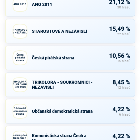
21,12 %
ANO 2011
ANO 2011
30 hlasů
15,49 %
STAROSTOVÉ
STAROSTOVÉ A NEZÁVISLÍ
A NEZÁVISLÍ
22 hlasů
10,56 %
Česká
Česká pirátská strana
pirátská
strana
15 hlasů
8,45 %
TRIKOLORA - SOUKROMNÍCI -
TRIKOLORA -
SOUKROMNÍCI
NEZÁVISLÍ
- NEZÁVISLÍ
12 hlasů
4,22 %
Občanská
Občanská demokratická strana
demokratická
strana
6 hlasů
4,22 %
Komunistická strana Čech a
Komunistická
strana Čech a