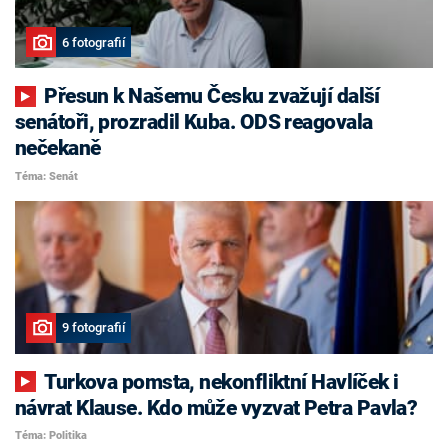
6 fotografií
Přesun k Našemu Česku zvažují další
senátoři, prozradil Kuba. ODS reagovala
nečekaně
Téma: Senát
9 fotografií
Turkova pomsta, nekonfliktní Havlíček i
návrat Klause. Kdo může vyzvat Petra Pavla?
Téma: Politika