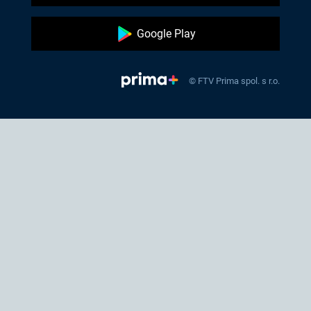
Google Play
© FTV Prima spol. s r.o.