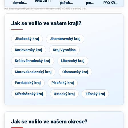
ANO 2011
demokrati
pirátská
pro
PRO KRAJ
cká strana
strana
Královéhra
-
d
+
decký kraj
Osobnosti
STAROST
- KDU-
kraje,
OVÉ A
ČSL -
ČSSD a
Jak se volilo ve vašem kraji?
NEZÁVISL
VPM -
Zelení
Í a
Nestraníci
VÝCHODO
ČEŠI
Jihočeský kraj
Jihomoravský kraj
Karlovarský kraj
Kraj Vysočina
Královéhradecký kraj
Liberecký kraj
Moravskoslezský kraj
Olomoucký kraj
Pardubický kraj
Plzeňský kraj
Středočeský kraj
Ústecký kraj
Zlínský kraj
Jak se volilo ve vašem okrese?