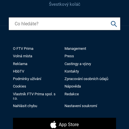
Švestkový koláč
O FTV Prima
Management
Volná místa
Press
Reklama
Castingy a výzvy
HbbTV
Kontakty
Podmínky užívání
Zpracování osobních údajů
Cookies
Nápověda
Vlastník FTV Prima spol. s
Redakce
r.o.
Nahlásit chybu
Nastavení soukromí
App Store