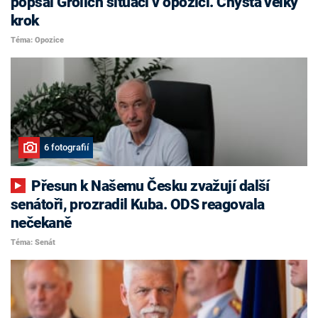
popsal Grolich situaci v opozici. Chystá velký
krok
Téma: Opozice
6 fotografií
Přesun k Našemu Česku zvažují další
senátoři, prozradil Kuba. ODS reagovala
nečekaně
Téma: Senát