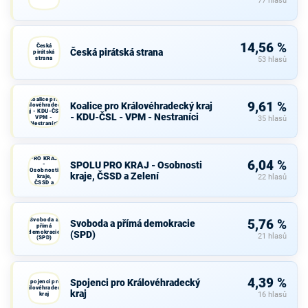
77 hlasů
14,56 %
Česká
Česká pirátská strana
pirátská
strana
53 hlasů
Koalice pro
9,61 %
Koalice pro Královéhradecký kraj
Královéhradecký
kraj - KDU-ČSL -
- KDU-ČSL - VPM - Nestraníci
VPM -
35 hlasů
Nestraníci
SPOLU
PRO KRAJ
6,04 %
SPOLU PRO KRAJ - Osobnosti
-
Osobnosti
kraje, ČSSD a Zelení
kraje,
22 hlasů
ČSSD a
Zelení
Svoboda a
5,76 %
Svoboda a přímá demokracie
přímá
demokracie
(SPD)
21 hlasů
(SPD)
4,39 %
Spojenci pro Královéhradecký
Spojenci pro
Královéhradecký
kraj
kraj
16 hlasů