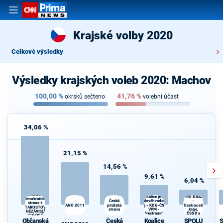
Krajské volby 2020
Celkové výsledky
Výsledky krajských voleb 2020: Machov
100,00
%
41,76
%
okrsků sečteno
volební účast
34,06 %
21,15 %
14,56 %
9,61 %
6,04 %
SPOLU
Občanská
Koalice pro
PRO KRAJ
demokratická
Královéhradecký
Česká
-
strana +
ANO 2011
pirátská
kraj - KDU-ČSL -
Osobnosti
STAROSTOVÉ
strana
VPM -
kraje,
A NEZÁVISLÍ a
Nestraníci
ČSSD a
VÝCHODOČEŠI
Zelení
Občanská
Česká
Koalice
SPOLU
S