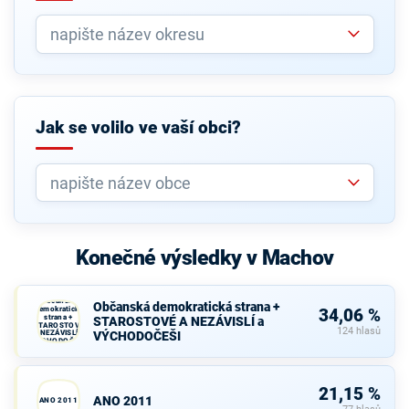
Jak se volilo ve vaší obci?
Konečné výsledky v Machov
Občanská
Občanská demokratická strana +
demokratická
34,06 %
strana +
STAROSTOVÉ A NEZÁVISLÍ a
STAROSTOVÉ
124 hlasů
A NEZÁVISLÍ a
VÝCHODOČEŠI
VÝCHODOČEŠI
21,15 %
ANO 2011
ANO 2011