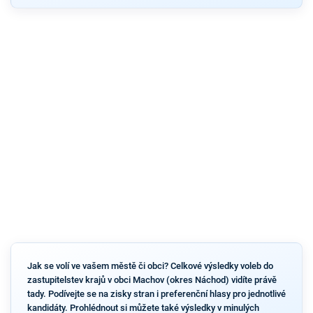
Jak se volí ve vašem městě či obci? Celkové výsledky voleb do
zastupitelstev krajů v obci Machov (okres Náchod) vidíte právě
tady. Podívejte se na zisky stran i preferenční hlasy pro jednotlivé
kandidáty. Prohlédnout si můžete také výsledky v minulých