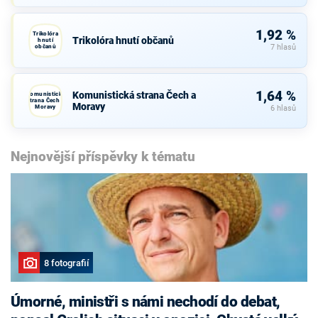
1,92 %
Trikolóra
Trikolóra hnutí občanů
hnutí
občanů
7 hlasů
1,64 %
Komunistická strana Čech a
Komunistická
strana Čech a
Moravy
Moravy
6 hlasů
Nejnovější příspěvky k tématu
8 fotografií
Úmorné, ministři s námi nechodí do debat,