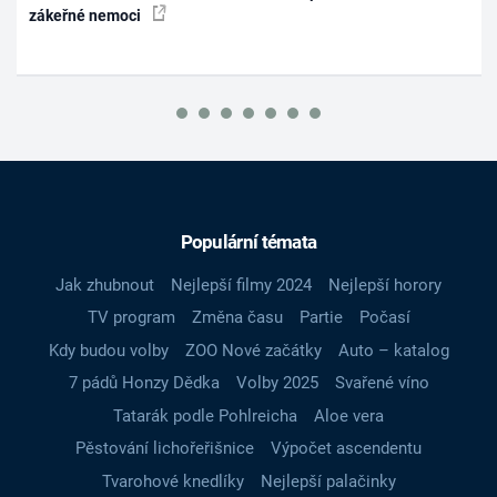
zákeřné nemoci
Populární témata
Jak zhubnout
Nejlepší filmy 2024
Nejlepší horory
TV program
Změna času
Partie
Počasí
Kdy budou volby
ZOO Nové začátky
Auto – katalog
7 pádů Honzy Dědka
Volby 2025
Svařené víno
Tatarák podle Pohlreicha
Aloe vera
Pěstování lichořeřišnice
Výpočet ascendentu
Tvarohové knedlíky
Nejlepší palačinky