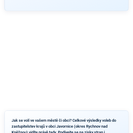
Jak se volí ve vašem městě či obci? Celkové výsledky voleb do
zastupitelstev krajů v obci Javornice (okres Rychnov nad
Kněžnou) vidíte právě tady. Podívejte se na zisky stran i