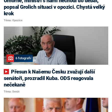
Úmorné, ministři s námi nechodí do debat,
popsal Grolich situaci v opozici. Chystá velký
krok
Téma: Opozice
6 fotografií
Přesun k Našemu Česku zvažují další
senátoři, prozradil Kuba. ODS reagovala
nečekaně
Téma: Senát