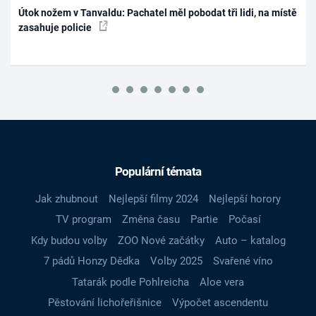
Útok nožem v Tanvaldu: Pachatel měl pobodat tři lidi, na místě
zasahuje policie
Populární témata
Jak zhubnout
Nejlepší filmy 2024
Nejlepší horory
TV program
Změna času
Partie
Počasí
Kdy budou volby
ZOO Nové začátky
Auto – katalog
7 pádů Honzy Dědka
Volby 2025
Svařené víno
Tatarák podle Pohlreicha
Aloe vera
Pěstování lichořeřišnice
Výpočet ascendentu