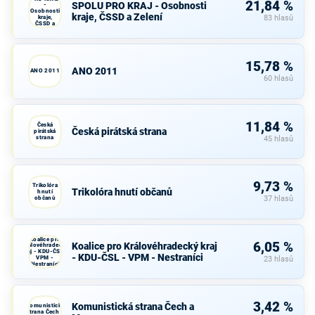
21,84 %
SPOLU PRO KRAJ - Osobnosti
-
Osobnosti
kraje, ČSSD a Zelení
kraje,
83 hlasů
ČSSD a
Zelení
15,78 %
ANO 2011
ANO 2011
60 hlasů
11,84 %
Česká
Česká pirátská strana
pirátská
strana
45 hlasů
9,73 %
Trikolóra
Trikolóra hnutí občanů
hnutí
občanů
37 hlasů
Koalice pro
6,05 %
Koalice pro Královéhradecký kraj
Královéhradecký
kraj - KDU-ČSL -
- KDU-ČSL - VPM - Nestraníci
VPM -
23 hlasů
Nestraníci
3,42 %
Komunistická strana Čech a
Komunistická
strana Čech a