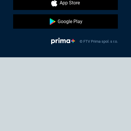
App Store
Google Play
© FTV Prima spol. s r.o.