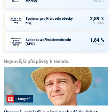
Moravy
Moravy
13 hlasů
2,89 %
Spojenci pro Královéhradecký
Spojenci pro
Královéhradecký
kraj
kraj
11 hlasů
Svoboda a
1,84 %
Svoboda a přímá demokracie
přímá
demokracie
(SPD)
7 hlasů
(SPD)
Nejnovější příspěvky k tématu
8 fotografií