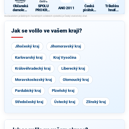
A NEZÁVISLÍ a
ČSSD a
VÝCHODOČEŠI
Zelení
Občanská
SPOLU
Česká
Trikolóra
ANO 2011
demokrati
PRO KRAJ
pirátská
hnutí
cká strana
-
strana
občanů
K
+
Osobnosti
d
STAROST
kraje,
OVÉ A
ČSSD a
Jak se volilo ve vašem kraji?
NEZÁVISL
Zelení
Í a
N
VÝCHODO
ČEŠI
Jihočeský kraj
Jihomoravský kraj
Karlovarský kraj
Kraj Vysočina
Královéhradecký kraj
Liberecký kraj
Moravskoslezský kraj
Olomoucký kraj
Pardubický kraj
Plzeňský kraj
Středočeský kraj
Ústecký kraj
Zlínský kraj