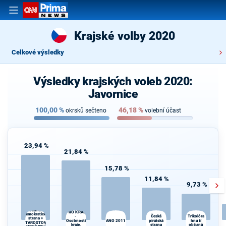
Krajské volby 2020
Celkové výsledky
Výsledky krajských voleb 2020:
Javornice
100,00
%
46,18
%
okrsků sečteno
volební účast
23,94 %
21,84 %
15,78 %
11,84 %
9,73 %
SPOLU
Občanská
PRO KRAJ
demokratická
-
Česká
Kr
Trikolóra
strana +
Osobnosti
ANO 2011
pirátská
hnutí
kr
STAROSTOVÉ
kraje,
strana
občanů