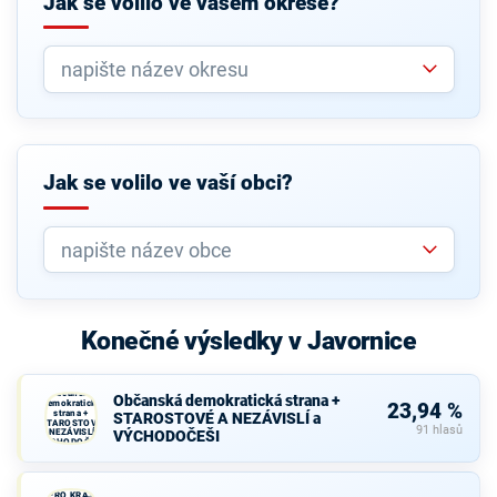
Jak se volilo ve vašem okrese?
Jak se volilo ve vaší obci?
Konečné výsledky v Javornice
Občanská
Občanská demokratická strana +
demokratická
23,94 %
strana +
STAROSTOVÉ A NEZÁVISLÍ a
STAROSTOVÉ
91 hlasů
A NEZÁVISLÍ a
VÝCHODOČEŠI
VÝCHODOČEŠI
SPOLU
PRO KRAJ