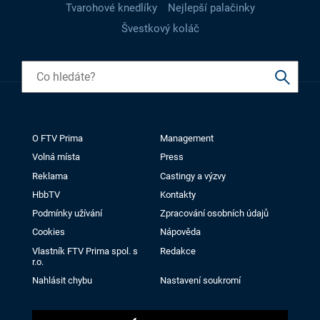
Tvarohové knedlíky
Nejlepší palačinky
Švestkový koláč
O FTV Prima
Management
Volná místa
Press
Reklama
Castingy a výzvy
HbbTV
Kontakty
Podmínky užívání
Zpracování osobních údajů
Cookies
Nápověda
Vlastník FTV Prima spol. s
Redakce
r.o.
Nahlásit chybu
Nastavení soukromí