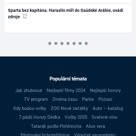
Sparta bez kapitána. Haraslín míří do Saúdské Arábie, uvádí
zdroje
Populární témata
Jak zhubnout
Nejlepší filmy 2024
Nejlepší horory
TV program
Změna času
Partie
Počasí
Kdy budou volby
ZOO Nové začátky
Auto – katalog
7 pádů Honzy Dědka
Volby 2025
Svařené víno
Tatarák podle Pohlreicha
Aloe vera
Pěstování lichořeřišnice
Výpočet ascendentu