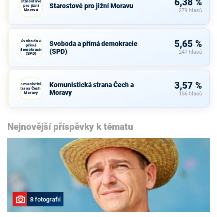
6,38 %
Starostové
Starostové pro jižní Moravu
pro jižní
Moravu
279 hlasů
Svoboda a
5,65 %
Svoboda a přímá demokracie
přímá
demokracie
(SPD)
247 hlasů
(SPD)
3,57 %
Komunistická strana Čech a
Komunistická
strana Čech a
Moravy
Moravy
156 hlasů
Nejnovější příspěvky k tématu
8 fotografií