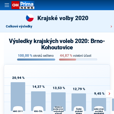
Krajské volby 2020
Celkové výsledky
Výsledky krajských voleb 2020: Brno-
Kohoutovice
100,00
%
44,87
%
okrsků sečteno
volební účast
20,94 %
14,37 %
13,53 %
12,79 %
9,45 %
Občanská
demokratická
strana s
Česká
podporou
Česká strana
ANO 2011
KDU-ČSL
Svobodných
pirátská
sociálně
a hnutí
strana
demokratická