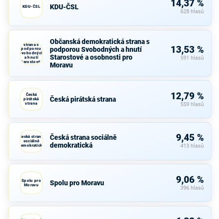
14,37 %
KDU-ČSL
KDU-ČSL
628 hlasů
Občanská
Občanská demokratická strana s
demokratická
strana s
13,53 %
podporou Svobodných a hnutí
podporou
Svobodných
Starostové a osobnosti pro
a hnutí
591 hlasů
Starostové a
Moravu
osobnosti
pro Moravu
12,79 %
Česká
Česká pirátská strana
pirátská
strana
559 hlasů
9,45 %
Česká strana sociálně
Česká strana
sociálně
demokratická
demokratická
413 hlasů
9,06 %
Spolu pro
Spolu pro Moravu
Moravu
396 hlasů