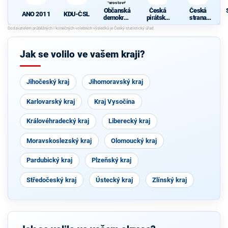
Starostové a
osobnosti
Občanská
Česká
Česká
pro Moravu
ANO 2011
KDU-ČSL
demokrati
pirátská
strana
cká strana
strana
sociálně
s podporou
demokrati
Svobodný
cká
ch a hnutí
Jak se volilo ve vašem kraji?
Starostové
a
osobnosti
pro
Jihočeský kraj
Jihomoravský kraj
Moravu
Karlovarský kraj
Kraj Vysočina
Královéhradecký kraj
Liberecký kraj
Moravskoslezský kraj
Olomoucký kraj
Pardubický kraj
Plzeňský kraj
Středočeský kraj
Ústecký kraj
Zlínský kraj