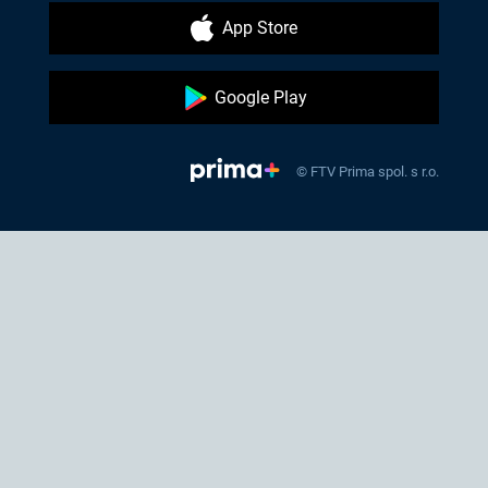
App Store
Google Play
© FTV Prima spol. s r.o.