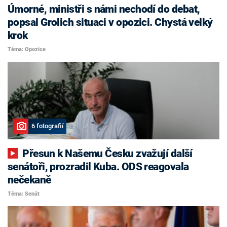
Úmorné, ministři s námi nechodí do debat,
popsal Grolich situaci v opozici. Chystá velký
krok
Téma: Opozice
6 fotografií
Přesun k Našemu Česku zvažují další
senátoři, prozradil Kuba. ODS reagovala
nečekaně
Téma: Senát