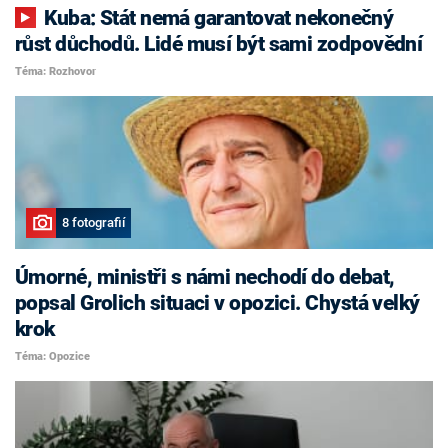
Kuba: Stát nemá garantovat nekonečný
růst důchodů. Lidé musí být sami zodpovědní
Téma: Rozhovor
8 fotografií
Úmorné, ministři s námi nechodí do debat,
popsal Grolich situaci v opozici. Chystá velký
krok
Téma: Opozice