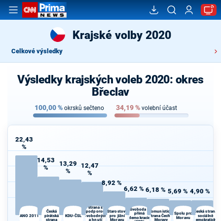
Krajské volby 2020
Celkové výsledky
Výsledky krajských voleb 2020: okres
Břeclav
100,00
%
34,19
%
okrsků sečteno
volební účast
22,43
%
14,53
13,29
12,47
%
%
%
8,92 %
6,62 %
6,18 %
5,69 %
4,90 %
Občanská
demokratická
strana s
Svoboda a
Česká
podporou
Starostové
Komunistická
Česká strana
přímá
Spolu pro
ANO 2011
pirátská
KDU-ČSL
Svobodných
pro jižní
strana Čech a
sociálně
demokracie
Moravu
strana
a hnutí
Moravu
Moravy
demokratická