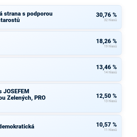
á strana s podporou
30,76 %
starostů
32 hlasů
18,26 %
19 hlasů
13,46 %
14 hlasů
s JOSEFEM
12,50 %
u Zelených, PRO
13 hlasů
10,57 %
 demokratická
11 hlasů