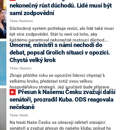
nekonečný růst důchodů. Lidé musí být
sami zodpovědní
Téma: Rozhovor
Důchodový systém potřebuje revizi, ale lidé také musí
být více zodpovědní. Stát tu není od toho, aby
každému garantoval nekonečně rostoucí důchod.
Úmorné, ministři s námi nechodí do
Chybí tu nový systém a my ho představíme,řekl
hejtman Jihočeského kraje a předseda hnutí Naše
debat, popsal Grolich situaci v opozici.
Česko Martin Kuba v rozhovoru pro CNN Prima NEWS.
Chystá velký krok
V čele státu pak podle něj nemůže být člověk, který by
Téma: Opozice
střetem zájmů omezoval čerpání financí a rozvoj,
dodal. Řešení u Andreje Babiše ale hodnotit nechtěl.
Zkraje příštího roku se opoziční lidovci chystají k
velkému kroku, představí totiž svou velkou
hospodářskou strategii. Její součástí bude příprava na
Přesun k Našemu Česku zvažují další
stárnutí populace, řekl ve středu na setkání s novináři
nový předseda lidovců Jan Grolich. Ten zároveň v
senátoři, prozradil Kuba. ODS reagovala
senátních volbách kandiduje ve Vyškově. Popsal i
nečekaně
aktivitu opozice, o níž vládní strany nebo političtí
Téma: Senát
komentátoři mluví jako o slabé a v defenzivě. „Je to
úmorná práce upozorňovat na chyby vlády. Ministři s
Na hnutí Naše Česko se obracejí někteří stávající
námi navíc nechodí do debat. Chceme ale ukazovat
senátoři a zvažují přesun do našeho klubu, pokud ho