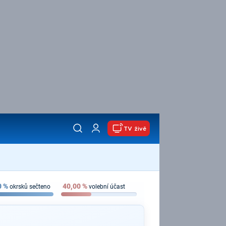
TV živě
0
%
40,00
%
okrsků sečteno
volební účast