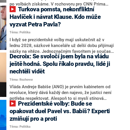
svoje témata,“ odpověděl Grolich na dotaz CNN Prima
po volbách získáme. V rozhovoru pro CNN Prima
Turkova pomsta, nekonfliktní
NEWS.
NEWS to řekl zakladatel hnutí a jihočeský hejtman
Martin Kuba. Konkrétní nebyl, ale získat by takto mohl
Havlíček i návrat Klause. Kdo může
například senátora Zdeňka Hrabu, který je dnes
vyzvat Petra Pavla?
součástí klubu ODS a TOP 09. Hraba to na dotaz
Téma: Politika
redakce nevyloučil. Předseda klubu senátorů ODS
Zdeněk Nytra redakci řekl, že počítá s odchodem
I když se prezidentské volby mají uskutečnit až v
některých senátorů z klubu a že Naše Česko není
lednu 2028, sázkové kanceláře už delší dobu přijímají
nepřítel, ale soupeř.
sázky na vítěze. Jednoznačným favoritem je současná
Decroix: Se svoločí jsem byla na vládu
hlava státu Petr Pavel. Daleko za ním pak bookmakeři
zmiňují dva výrazné politiky ANO, tedy premiéra
ještě hodná. Spolu říkalo pravdu, lidé ji
Andreje Babiše a ministra průmyslu Karla Havlíčka.
nechtěli vidět
Oblíbeným tipem samotných sázkařů je poslanec za
Téma: Rozhovor
Motoristy Filip Turek. Politolog Jan Kubáček nicméně
o případné kandidatuře kohokoliv ze zmíněné trojice
Vláda Andreje Babiše (ANO) je prvním kabinetem od
značně pochybuje. Podle něj současná koalice dosud
revoluce, který dává každý den najevo, že justici není
nemá osobu, která by Pavlovi mohla konkurovat.
potřeba respektovat. Alespoň to si myslí stínová
Prezidentské volby: Bude se
ministryně spravedlnosti ODS Eva Decroix. V
rozhovoru pro CNN Prima NEWS si nebrala servítky
opakovat duel Pavel vs. Babiš? Experti
ohledně politického výkonu svého nástupce Jeronýma
zmiňují pro a proti
Tejce (za ANO) či vládní zmocněnkyně pro lidská
Téma: Politika
práva Taťány Malé (ANO). Označením „svoloč“ na