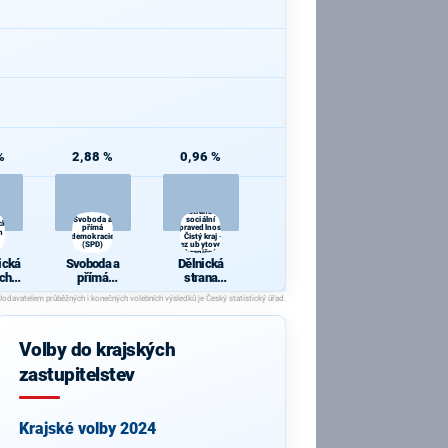
%
2,88 %
0,96 %
Dělnická
strana
Svoboda a
sociální
cká
přímá
spravedlnosti
h a
demokracie
- Čistý kraj -
(SPD)
Bez ubytoven
zahraničních
ická
Svoboda a
Dělnická
dělníků!
ch a
přímá
strana
y
demokracie
sociální
(SPD)
spravedlnosti
- Čistý kraj -
Bez ubytoven
Volby do krajských
zahraničních
dělníků!
zastupitelstev
Krajské volby 2024