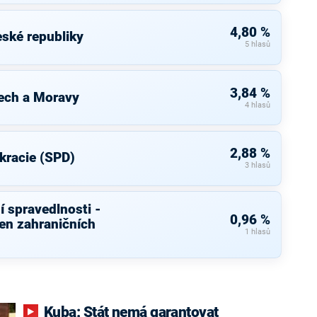
4,80 %
ské republiky
5 hlasů
3,84 %
ech a Moravy
4 hlasů
2,88 %
kracie (SPD)
3 hlasů
í spravedlnosti -
0,96 %
ven zahraničních
1 hlasů
Kuba: Stát nemá garantovat