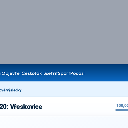
í
Objevte Česko
Jak ušetřit
Sport
Počasí
ové výsledky
20: Vřeskovice
100,0