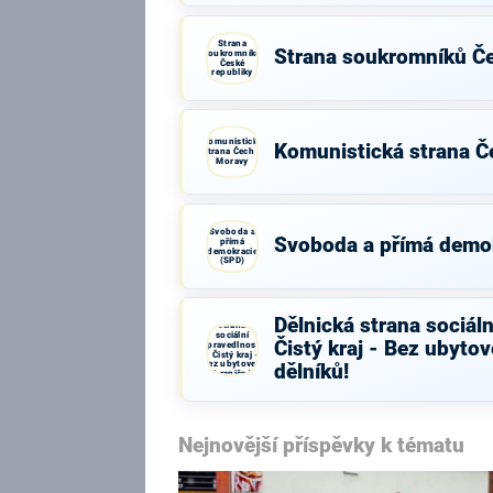
Strana
Strana soukromníků Če
soukromníků
České
republiky
Komunistická
Komunistická strana Č
strana Čech a
Moravy
Svoboda a
Svoboda a přímá demo
přímá
demokracie
(SPD)
Dělnická
Dělnická strana sociáln
strana
sociální
Čistý kraj - Bez ubyto
spravedlnosti
- Čistý kraj -
Bez ubytoven
dělníků!
zahraničních
dělníků!
Nejnovější příspěvky k tématu