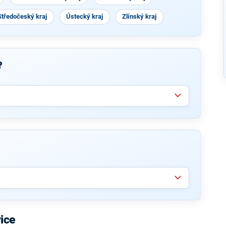
Středočeský kraj
Ústecký kraj
Zlínský kraj
?
ice