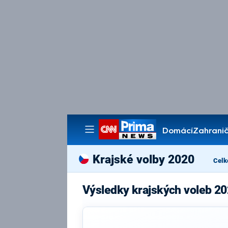
Domácí
Zahranič
Pořady
Krajské volby 2020
Celk
Výsledky krajských voleb 20