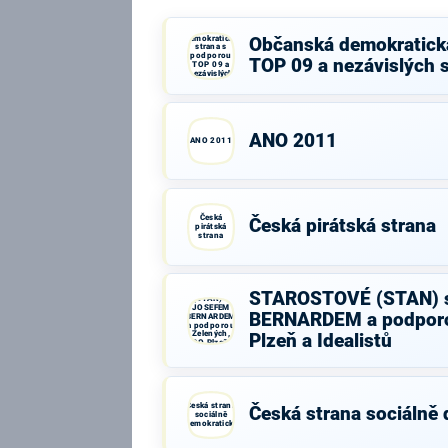
Občanská
demokratická
Občanská demokratick
strana s
podporou
TOP 09 a nezávislých 
TOP 09 a
nezávislých
starostů
ANO 2011
ANO 2011
Česká
Česká pirátská strana
pirátská
strana
STAROSTOVÉ
STAROSTOVÉ (STAN) 
(STAN) s
JOSEFEM
BERNARDEM a podporo
BERNARDEM
a podporou
Zelených,
Plzeň a Idealistů
PRO Plzeň a
Idealistů
Česká strana
Česká strana sociálně
sociálně
demokratická