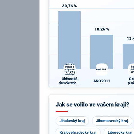
30,76 %
18,26 %
13,
Občanská
demokratická
strana s
Če
podporou
ANO 2011
pir
TOP 09 a
st
nezávislých
starostů
Občanská
Če
ANO 2011
demokratická
pir
strana s
st
podporou TOP
09 a
nezávislých
Jak se volilo ve vašem kraji?
starostů
Jihočeský kraj
Jihomoravský kraj
Královéhradecký kraj
Liberecký kraj