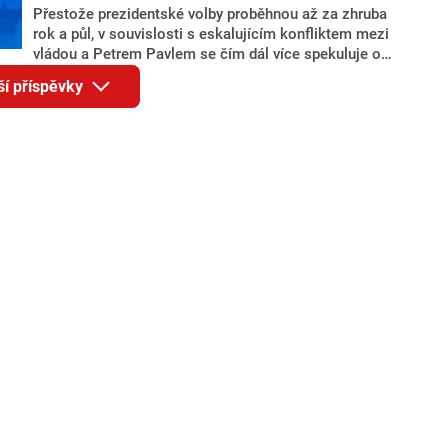
adresu vlády prý byla ještě hodná. Decroix se také
Přestože prezidentské volby proběhnou až za zhruba
vrátila k volební porážce koalice Spolu či promluvila o
rok a půl, v souvislosti s eskalujícím konfliktem mezi
hnutí Naše Česko Martina Kuby.
vládou a Petrem Pavlem se čím dál více spekuluje o
tom, koho by do bitvy o Hrad mohla vyslat současná
ší příspěvky
koalice. Někteří političtí komentátoři znovu vytahují
jméno premiéra Andreje Babiše (ANO). Jak moc je
pravděpodobné, že se v prezidentských volbách 2028
bude znovu opakovat souboj z roku 2023?