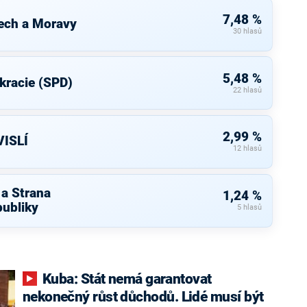
7,48 %
ech a Moravy
30 hlasů
5,48 %
kracie (SPD)
22 hlasů
2,99 %
ISLÍ
12 hlasů
 a Strana
1,24 %
ubliky
5 hlasů
Kuba: Stát nemá garantovat
nekonečný růst důchodů. Lidé musí být