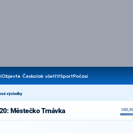
í
Objevte Česko
Jak ušetřit
Sport
Počasí
ové výsledky
020: Městečko Trnávka
100,0