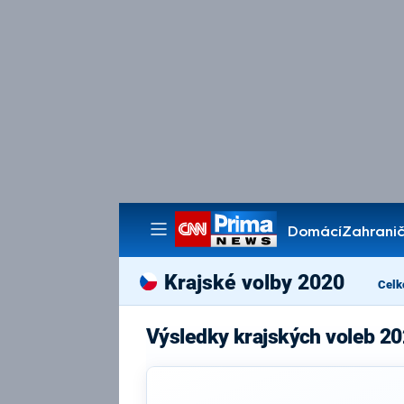
Domácí
Zahranič
Pořady
Krajské volby 2020
Celk
Výsledky krajských voleb 2