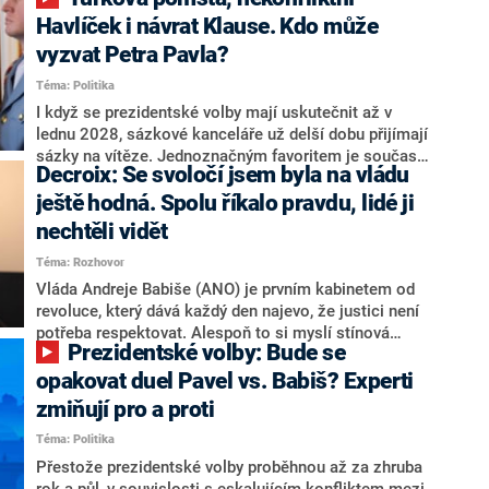
NEWS to řekl zakladatel hnutí a jihočeský hejtman
Martin Kuba. Konkrétní nebyl, ale získat by takto mohl
Havlíček i návrat Klause. Kdo může
například senátora Zdeňka Hrabu, který je dnes
vyzvat Petra Pavla?
součástí klubu ODS a TOP 09. Hraba to na dotaz
Téma: Politika
redakce nevyloučil. Předseda klubu senátorů ODS
Zdeněk Nytra redakci řekl, že počítá s odchodem
I když se prezidentské volby mají uskutečnit až v
některých senátorů z klubu a že Naše Česko není
lednu 2028, sázkové kanceláře už delší dobu přijímají
nepřítel, ale soupeř.
sázky na vítěze. Jednoznačným favoritem je současná
Decroix: Se svoločí jsem byla na vládu
hlava státu Petr Pavel. Daleko za ním pak bookmakeři
zmiňují dva výrazné politiky ANO, tedy premiéra
ještě hodná. Spolu říkalo pravdu, lidé ji
Andreje Babiše a ministra průmyslu Karla Havlíčka.
nechtěli vidět
Oblíbeným tipem samotných sázkařů je poslanec za
Téma: Rozhovor
Motoristy Filip Turek. Politolog Jan Kubáček nicméně
o případné kandidatuře kohokoliv ze zmíněné trojice
Vláda Andreje Babiše (ANO) je prvním kabinetem od
značně pochybuje. Podle něj současná koalice dosud
revoluce, který dává každý den najevo, že justici není
nemá osobu, která by Pavlovi mohla konkurovat.
potřeba respektovat. Alespoň to si myslí stínová
Prezidentské volby: Bude se
ministryně spravedlnosti ODS Eva Decroix. V
rozhovoru pro CNN Prima NEWS si nebrala servítky
opakovat duel Pavel vs. Babiš? Experti
ohledně politického výkonu svého nástupce Jeronýma
zmiňují pro a proti
Tejce (za ANO) či vládní zmocněnkyně pro lidská
Téma: Politika
práva Taťány Malé (ANO). Označením „svoloč“ na
adresu vlády prý byla ještě hodná. Decroix se také
Přestože prezidentské volby proběhnou až za zhruba
vrátila k volební porážce koalice Spolu či promluvila o
rok a půl, v souvislosti s eskalujícím konfliktem mezi