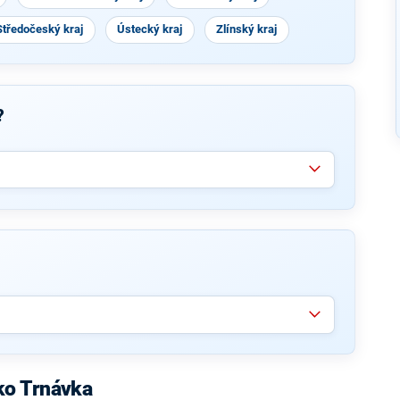
Středočeský kraj
Ústecký kraj
Zlínský kraj
?
ko Trnávka