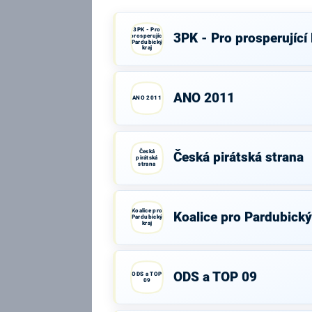
3PK - Pro
3PK - Pro prosperující
prosperující
Pardubický
kraj
ANO 2011
ANO 2011
Česká
Česká pirátská strana
pirátská
strana
Koalice pro
Koalice pro Pardubický
Pardubický
kraj
ODS a TOP 09
ODS a TOP
09