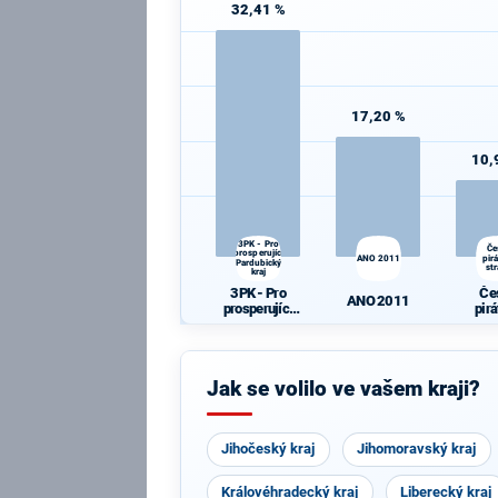
32,41 %
17,20 %
10,
3PK - Pro
Če
prosperující
ANO 2011
pir
Pardubický
st
kraj
3PK - Pro
Če
ANO 2011
prosperující
pir
Pardubický
st
kraj
Jak se volilo ve vašem kraji?
Jihočeský kraj
Jihomoravský kraj
Královéhradecký kraj
Liberecký kraj