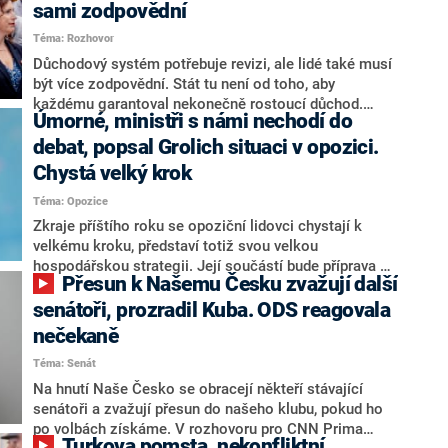
sami zodpovědní
Téma: Rozhovor
Důchodový systém potřebuje revizi, ale lidé také musí
být více zodpovědní. Stát tu není od toho, aby
každému garantoval nekonečně rostoucí důchod.
Úmorné, ministři s námi nechodí do
Chybí tu nový systém a my ho představíme,řekl
hejtman Jihočeského kraje a předseda hnutí Naše
debat, popsal Grolich situaci v opozici.
Česko Martin Kuba v rozhovoru pro CNN Prima NEWS.
Chystá velký krok
V čele státu pak podle něj nemůže být člověk, který by
Téma: Opozice
střetem zájmů omezoval čerpání financí a rozvoj,
dodal. Řešení u Andreje Babiše ale hodnotit nechtěl.
Zkraje příštího roku se opoziční lidovci chystají k
velkému kroku, představí totiž svou velkou
hospodářskou strategii. Její součástí bude příprava na
Přesun k Našemu Česku zvažují další
stárnutí populace, řekl ve středu na setkání s novináři
nový předseda lidovců Jan Grolich. Ten zároveň v
senátoři, prozradil Kuba. ODS reagovala
senátních volbách kandiduje ve Vyškově. Popsal i
nečekaně
aktivitu opozice, o níž vládní strany nebo političtí
Téma: Senát
komentátoři mluví jako o slabé a v defenzivě. „Je to
úmorná práce upozorňovat na chyby vlády. Ministři s
Na hnutí Naše Česko se obracejí někteří stávající
námi navíc nechodí do debat. Chceme ale ukazovat
senátoři a zvažují přesun do našeho klubu, pokud ho
svoje témata,“ odpověděl Grolich na dotaz CNN Prima
po volbách získáme. V rozhovoru pro CNN Prima
Turkova pomsta, nekonfliktní
NEWS.