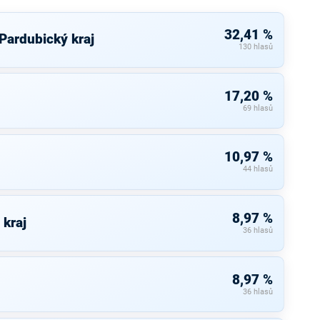
32,41 %
 Pardubický kraj
130 hlasů
17,20 %
69 hlasů
10,97 %
44 hlasů
8,97 %
 kraj
36 hlasů
8,97 %
36 hlasů