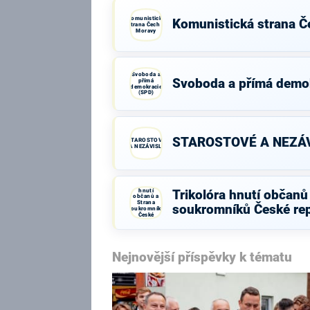
Komunistická
Komunistická strana Č
strana Čech a
Moravy
Svoboda a
Svoboda a přímá demo
přímá
demokracie
(SPD)
STAROSTOVÉ A NEZÁV
STAROSTOVÉ
A NEZÁVISLÍ
Trikolóra
hnutí
Trikolóra hnutí občanů
občanů a
Strana
soukromníků České rep
soukromníků
České
republiky
Nejnovější příspěvky k tématu