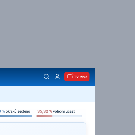
TV živě
0
%
35,32
%
okrsků sečteno
volební účast