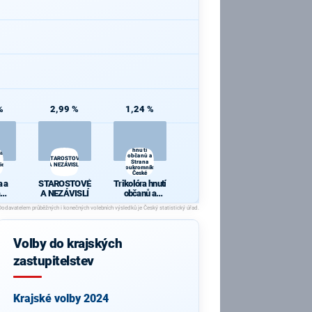
%
2,99 %
1,24 %
Trikolóra
hnutí
 a
občanů a
STAROSTOVÉ
Strana
ie
A NEZÁVISLÍ
soukromníků
České
republiky
 a
STAROSTOVÉ
Trikolóra hnutí
A NEZÁVISLÍ
občanů a
cie
Strana
soukromníků
České
republiky
Volby do krajských
zastupitelstev
Krajské volby 2024