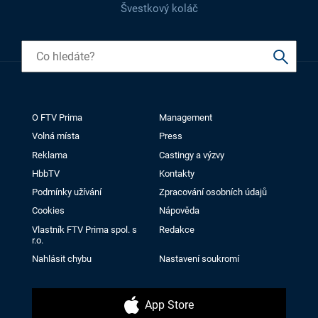
Švestkový koláč
O FTV Prima
Management
Volná místa
Press
Reklama
Castingy a výzvy
HbbTV
Kontakty
Podmínky užívání
Zpracování osobních údajů
Cookies
Nápověda
Vlastník FTV Prima spol. s
Redakce
r.o.
Nahlásit chybu
Nastavení soukromí
App Store