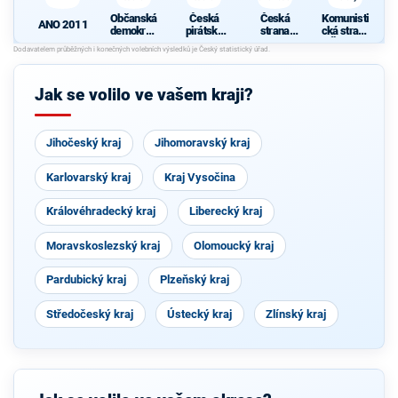
Občanská
Česká
Česká
Komunisti
ANO 2011
demokrati
pirátská
strana
cká strana
cká strana
strana
sociálně
Čech a
demokrati
Moravy
cká
Jak se volilo ve vašem kraji?
Jihočeský kraj
Jihomoravský kraj
Karlovarský kraj
Kraj Vysočina
Královéhradecký kraj
Liberecký kraj
Moravskoslezský kraj
Olomoucký kraj
Pardubický kraj
Plzeňský kraj
Středočeský kraj
Ústecký kraj
Zlínský kraj