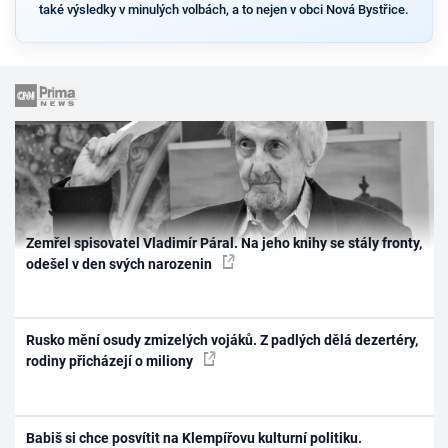
také výsledky v minulých volbách, a to nejen v obci Nová Bystřice.
Zemřel spisovatel Vladimír Páral. Na jeho knihy se stály fronty,
odešel v den svých narozenin
Rusko mění osudy zmizelých vojáků. Z padlých dělá dezertéry,
rodiny přicházejí o miliony
Babiš si chce posvítit na Klempířovu kulturní politiku.