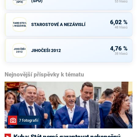
(SPD)
53 hlasů
(SPD)
6,02 %
STAROSTOVÉ
STAROSTOVÉ A NEZÁVISLÍ
A NEZÁVISLÍ
48 hlasů
4,76 %
JIHOČEŠI
JIHOČEŠI 2012
2012
38 hlasů
Nejnovější příspěvky k tématu
7 fotografií
Kuba: Stát nemá garantovat nekonečný