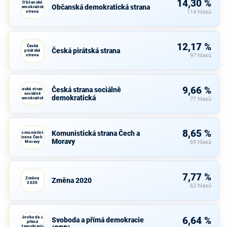
14,30 %
Občanská
Občanská demokratická strana
demokratická
strana
114 hlasů
12,17 %
Česká
Česká pirátská strana
pirátská
strana
97 hlasů
9,66 %
Česká strana sociálně
Česká strana
sociálně
demokratická
demokratická
77 hlasů
8,65 %
Komunistická strana Čech a
Komunistická
strana Čech a
Moravy
Moravy
69 hlasů
7,77 %
Změna
Změna 2020
2020
62 hlasů
Svoboda a
6,64 %
Svoboda a přímá demokracie
přímá
demokracie