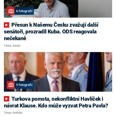
6 fotografií
Přesun k Našemu Česku zvažují další
senátoři, prozradil Kuba. ODS reagovala
nečekaně
Téma: Senát
9 fotografií
Turkova pomsta, nekonfliktní Havlíček i
návrat Klause. Kdo může vyzvat Petra Pavla?
Téma: Politika