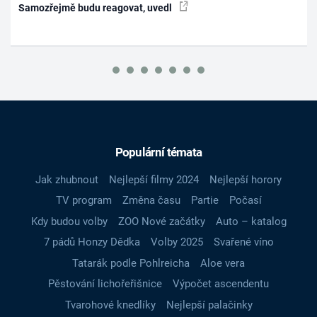
Samozřejmě budu reagovat, uvedl
Populární témata
Jak zhubnout
Nejlepší filmy 2024
Nejlepší horory
TV program
Změna času
Partie
Počasí
Kdy budou volby
ZOO Nové začátky
Auto – katalog
7 pádů Honzy Dědka
Volby 2025
Svařené víno
Tatarák podle Pohlreicha
Aloe vera
Pěstování lichořeřišnice
Výpočet ascendentu
Tvarohové knedlíky
Nejlepší palačinky