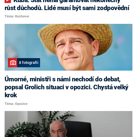
růst důchodů. Lidé musí být sami zodpovědní
Téma: Rozhovor
8 fotografií
Úmorné, ministři s námi nechodí do debat,
popsal Grolich situaci v opozici. Chystá velký
krok
Téma: Opozice