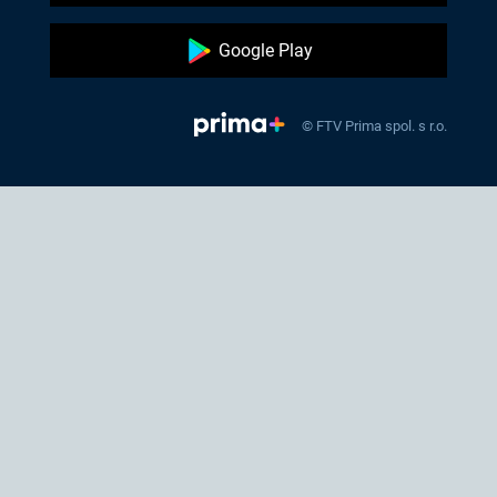
Google Play
© FTV Prima spol. s r.o.