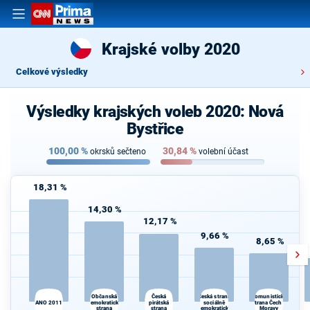
Krajské volby 2020
Celkové výsledky
Výsledky krajských voleb 2020: Nová
Bystřice
100,00
%
30,84
%
okrsků sečteno
volební účast
18,31 %
14,30 %
12,17 %
9,66 %
8,65 %
Občanská
Česká strana
Česká
Komunistická
demokratická
pirátská
sociálně
strana Čech a
ANO 2011
strana
strana
demokratická
Moravy