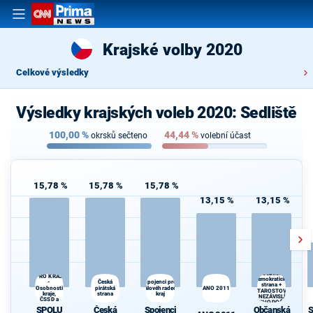
Krajské volby 2020
Celkové výsledky
Výsledky krajských voleb 2020: Sedliště
100,00
%
44,44
%
okrsků sečteno
volební účast
15,78 %
15,78 %
15,78 %
13,15 %
13,15 %
SPOLU
Občanská
PRO KRAJ
demokratická
Česká
-
Spojenci pro
strana +
Osobnosti
pirátská
Královéhradecký
ANO 2011
STAROSTOVÉ
kraje,
strana
kraj
A NEZÁVISLÍ a
ČSSD a
VÝCHODOČEŠI
Zelení
SPOLU
Česká
Spojenci
Občanská
S