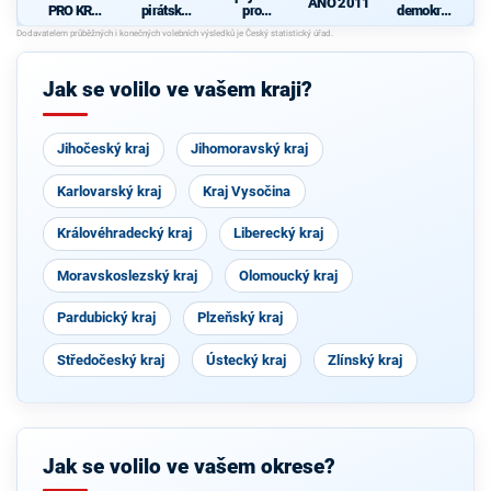
ANO 2011
PRO KRAJ
pirátská
pro
demokrati
-
strana
Královéhra
cká strana
d
Osobnosti
decký kraj
+
kraje,
STAROST
ČSSD a
OVÉ A
Jak se volilo ve vašem kraji?
Zelení
NEZÁVISL
Í a
VÝCHODO
ČEŠI
Jihočeský kraj
Jihomoravský kraj
Karlovarský kraj
Kraj Vysočina
Královéhradecký kraj
Liberecký kraj
Moravskoslezský kraj
Olomoucký kraj
Pardubický kraj
Plzeňský kraj
Středočeský kraj
Ústecký kraj
Zlínský kraj
Jak se volilo ve vašem okrese?