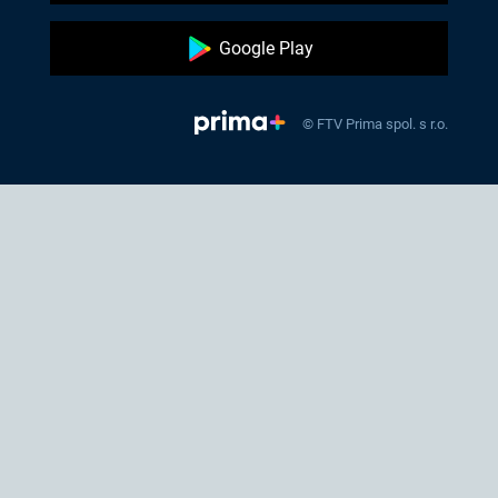
Google Play
© FTV Prima spol. s r.o.