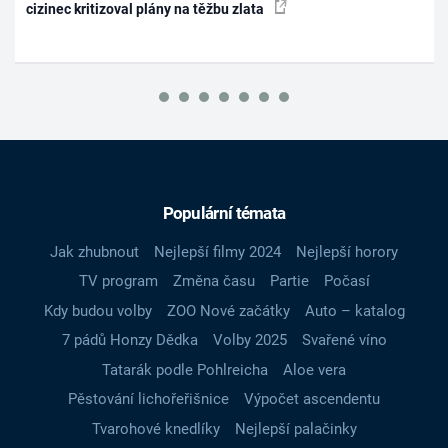
cizinec kritizoval plány na těžbu zlata
Populární témata
Jak zhubnout
Nejlepší filmy 2024
Nejlepší horory
TV program
Změna času
Partie
Počasí
Kdy budou volby
ZOO Nové začátky
Auto – katalog
7 pádů Honzy Dědka
Volby 2025
Svařené víno
Tatarák podle Pohlreicha
Aloe vera
Pěstování lichořeřišnice
Výpočet ascendentu
Tvarohové knedlíky
Nejlepší palačinky