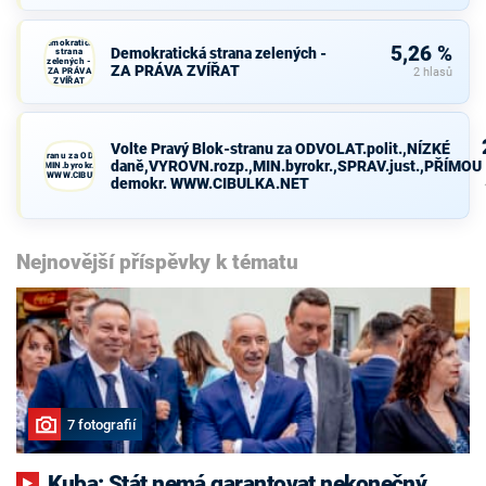
Demokratická
5,26 %
Demokratická strana zelených -
strana
zelených -
ZA PRÁVA ZVÍŘAT
ZA PRÁVA
2 hlasů
ZVÍŘAT
Volte Pravý Blok-stranu za ODVOLAT.polit.,NÍZKÉ
avý Blok-stranu za ODVOLAT.polit.,NÍZKÉ
daně,VYROVN.rozp.,MIN.byrokr.,SPRAV.just.,PŘÍMOU
VN.rozp.,MIN.byrokr.,SPRAV.just.,PŘÍMOU
demokr. WWW.CIBULKA.NET
demokr. WWW.CIBULKA.NET
Nejnovější příspěvky k tématu
7 fotografií
Kuba: Stát nemá garantovat nekonečný