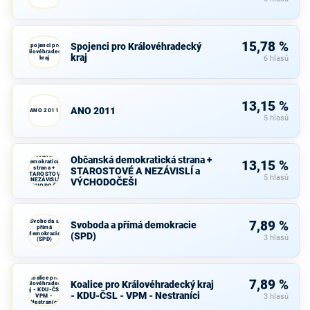
15,78 %
Spojenci pro Královéhradecký
Spojenci pro
Královéhradecký
kraj
kraj
6 hlasů
13,15 %
ANO 2011
ANO 2011
5 hlasů
Občanská
Občanská demokratická strana +
demokratická
13,15 %
strana +
STAROSTOVÉ A NEZÁVISLÍ a
STAROSTOVÉ
5 hlasů
A NEZÁVISLÍ a
VÝCHODOČEŠI
VÝCHODOČEŠI
Svoboda a
7,89 %
Svoboda a přímá demokracie
přímá
demokracie
(SPD)
3 hlasů
(SPD)
Koalice pro
7,89 %
Koalice pro Královéhradecký kraj
Královéhradecký
kraj - KDU-ČSL -
- KDU-ČSL - VPM - Nestraníci
VPM -
3 hlasů
Nestraníci