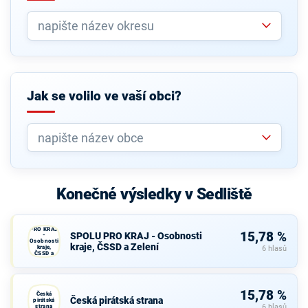
Jak se volilo ve vaší obci?
Konečné výsledky v Sedliště
SPOLU
PRO KRAJ
15,78 %
SPOLU PRO KRAJ - Osobnosti
-
Osobnosti
kraje, ČSSD a Zelení
kraje,
6 hlasů
ČSSD a
Zelení
15,78 %
Česká
Česká pirátská strana
pirátská
strana
6 hlasů