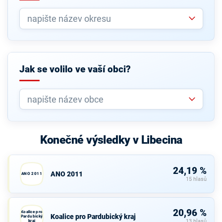
Jak se volilo ve vaší obci?
Konečné výsledky v Libecina
24,19 %
ANO 2011
ANO 2011
15 hlasů
20,96 %
Koalice pro
Koalice pro Pardubický kraj
Pardubický
kraj
13 hlasů