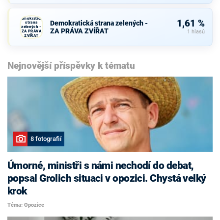
Demokratická
1,61 %
Demokratická strana zelených -
strana
zelených -
ZA PRÁVA ZVÍŘAT
ZA PRÁVA
1 hlasů
ZVÍŘAT
Nejnovější příspěvky k tématu
8 fotografií
Úmorné, ministři s námi nechodí do debat,
popsal Grolich situaci v opozici. Chystá velký
krok
Téma: Opozice