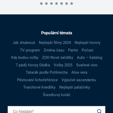
Populární témata
Jak zhubnout
Nejlepší filmy 2024
Nejlepší horory
TV program
Změna času
Partie
Počasí
Kdy budou volby
ZOO Nové začátky
Auto – katalog
7 pádů Honzy Dědka
Volby 2025
Svařené víno
Tatarák podle Pohlreicha
Aloe vera
Pěstování lichořeřišnice
Výpočet ascendentu
Tvarohové knedlíky
Nejlepší palačinky
Švestkový koláč