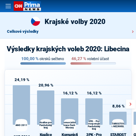
Krajské volby 2020
Celkové výsledky
Výsledky krajských voleb 2020: Libecina
100,00
%
46,27
%
okrsků sečteno
volební účast
24,19 %
20,96 %
16,12 %
16,12 %
8,06 %
3PK - Pro
Koalice pro
Komunistická
STAROSTOVÉ
prosperující
ANO 2011
Pardubický
strana Čech a
Pardubický
A NEZÁVISLÍ
kraj
Moravy
kraj
Koalice
Komunisti
3PK - Pro
STAROST
O