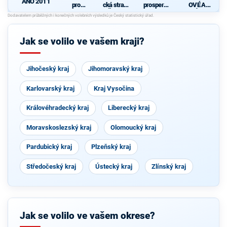
ANO 2011
pro
cká strana
prosperují
OVÉ A
Pardubick
Čech a
cí
NEZÁVISL
ý kraj
Moravy
Pardubick
Í
ý kraj
Jak se volilo ve vašem kraji?
Jihočeský kraj
Jihomoravský kraj
Karlovarský kraj
Kraj Vysočina
Královéhradecký kraj
Liberecký kraj
Moravskoslezský kraj
Olomoucký kraj
Pardubický kraj
Plzeňský kraj
Středočeský kraj
Ústecký kraj
Zlínský kraj
Jak se volilo ve vašem okrese?