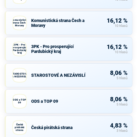
16,12 %
Komunistická strana Čech a
Komunistická
strana Čech a
Moravy
Moravy
10 hlasů
3PK - Pro
16,12 %
3PK - Pro prosperující
prosperující
Pardubický
Pardubický kraj
10 hlasů
kraj
8,06 %
STAROSTOVÉ
STAROSTOVÉ A NEZÁVISLÍ
A NEZÁVISLÍ
5 hlasů
8,06 %
ODS a TOP
ODS a TOP 09
09
5 hlasů
4,83 %
Česká
Česká pirátská strana
pirátská
strana
3 hlasů