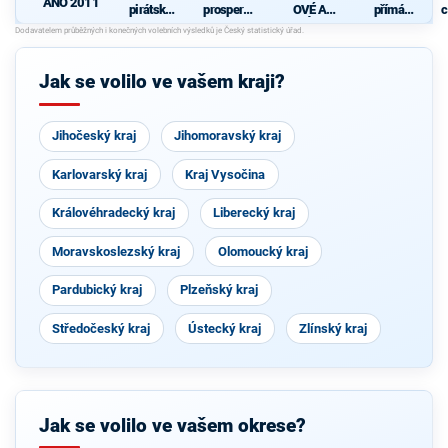
ANO 2011
pirátská
prosperují
OVÉ A
přímá
c
strana
cí
NEZÁVISL
demokraci
Pardubick
Í
e (SPD)
ý kraj
Jak se volilo ve vašem kraji?
Jihočeský kraj
Jihomoravský kraj
Karlovarský kraj
Kraj Vysočina
Královéhradecký kraj
Liberecký kraj
Moravskoslezský kraj
Olomoucký kraj
Pardubický kraj
Plzeňský kraj
Středočeský kraj
Ústecký kraj
Zlínský kraj
Jak se volilo ve vašem okrese?