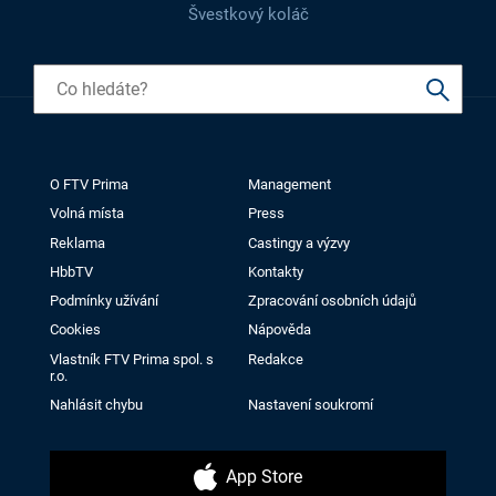
Švestkový koláč
O FTV Prima
Management
Volná místa
Press
Reklama
Castingy a výzvy
HbbTV
Kontakty
Podmínky užívání
Zpracování osobních údajů
Cookies
Nápověda
Vlastník FTV Prima spol. s
Redakce
r.o.
Nahlásit chybu
Nastavení soukromí
App Store