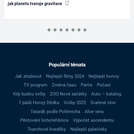
jak planetu tvaruje gravitace
Populární témata
Jak zhubnout
Nejlepší filmy 2024
Nejlepší horory
TV program
Změna času
Partie
Počasí
Kdy budou volby
ZOO Nové začátky
Auto – katalog
7 pádů Honzy Dědka
Volby 2025
Svařené víno
Tatarák podle Pohlreicha
Aloe vera
Pěstování lichořeřišnice
Výpočet ascendentu
Tvarohové knedlíky
Nejlepší palačinky