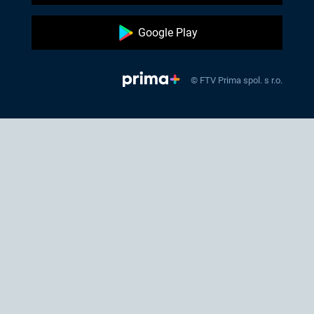
Google Play
© FTV Prima spol. s r.o.