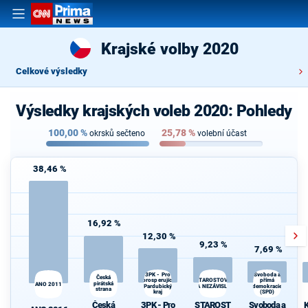
Krajské volby 2020
Celkové výsledky
Výsledky krajských voleb 2020: Pohledy
100,00
%
25,78
%
okrsků sečteno
volební účast
38,46 %
16,92 %
12,30 %
9,23 %
7,69 %
3PK - Pro
Svoboda a
Česká
K
prosperující
přímá
STAROSTOVÉ
pirátská
s
ANO 2011
Pardubický
A NEZÁVISLÍ
demokracie
strana
kraj
(SPD)
Česká
3PK - Pro
STAROST
Svoboda a
K