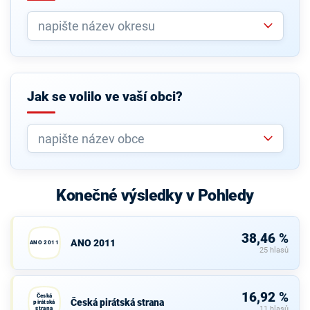
Jak se volilo ve vaší obci?
Konečné výsledky v Pohledy
38,46 %
ANO 2011
ANO 2011
25 hlasů
16,92 %
Česká
Česká pirátská strana
pirátská
strana
11 hlasů