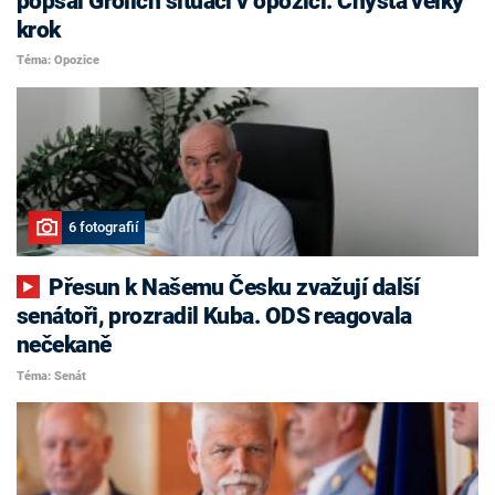
popsal Grolich situaci v opozici. Chystá velký
krok
Téma: Opozice
6 fotografií
Přesun k Našemu Česku zvažují další
senátoři, prozradil Kuba. ODS reagovala
nečekaně
Téma: Senát