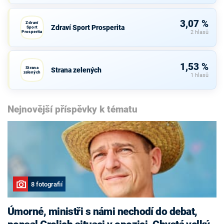
3,07 %
Zdraví
Zdraví Sport Prosperita
Sport
Prosperita
2 hlasů
1,53 %
Strana
Strana zelených
zelených
1 hlasů
Nejnovější příspěvky k tématu
8 fotografií
Úmorné, ministři s námi nechodí do debat,