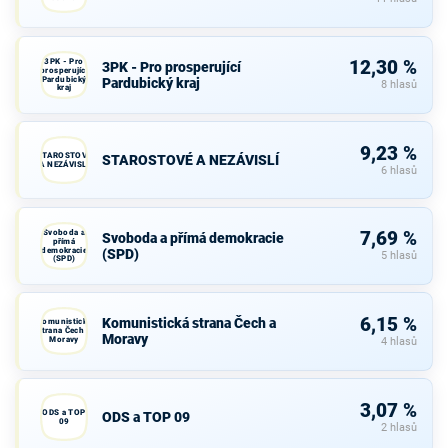
3PK - Pro
12,30 %
3PK - Pro prosperující
prosperující
Pardubický
Pardubický kraj
8 hlasů
kraj
9,23 %
STAROSTOVÉ
STAROSTOVÉ A NEZÁVISLÍ
A NEZÁVISLÍ
6 hlasů
Svoboda a
7,69 %
Svoboda a přímá demokracie
přímá
demokracie
(SPD)
5 hlasů
(SPD)
6,15 %
Komunistická strana Čech a
Komunistická
strana Čech a
Moravy
Moravy
4 hlasů
3,07 %
ODS a TOP
ODS a TOP 09
09
2 hlasů