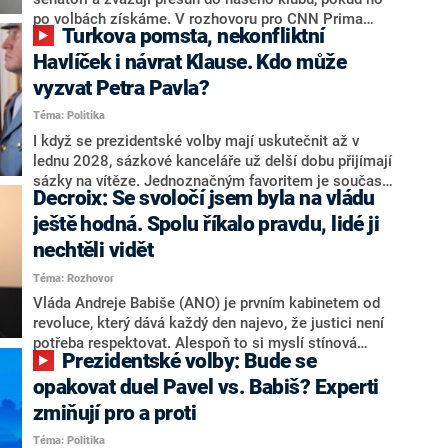
svoje témata,“ odpověděl Grolich na dotaz CNN Prima
po volbách získáme. V rozhovoru pro CNN Prima
Turkova pomsta, nekonfliktní
NEWS.
NEWS to řekl zakladatel hnutí a jihočeský hejtman
Martin Kuba. Konkrétní nebyl, ale získat by takto mohl
Havlíček i návrat Klause. Kdo může
například senátora Zdeňka Hrabu, který je dnes
vyzvat Petra Pavla?
součástí klubu ODS a TOP 09. Hraba to na dotaz
Téma: Politika
redakce nevyloučil. Předseda klubu senátorů ODS
Zdeněk Nytra redakci řekl, že počítá s odchodem
I když se prezidentské volby mají uskutečnit až v
některých senátorů z klubu a že Naše Česko není
lednu 2028, sázkové kanceláře už delší dobu přijímají
nepřítel, ale soupeř.
sázky na vítěze. Jednoznačným favoritem je současná
Decroix: Se svoločí jsem byla na vládu
hlava státu Petr Pavel. Daleko za ním pak bookmakeři
zmiňují dva výrazné politiky ANO, tedy premiéra
ještě hodná. Spolu říkalo pravdu, lidé ji
Andreje Babiše a ministra průmyslu Karla Havlíčka.
nechtěli vidět
Oblíbeným tipem samotných sázkařů je poslanec za
Téma: Rozhovor
Motoristy Filip Turek. Politolog Jan Kubáček nicméně
o případné kandidatuře kohokoliv ze zmíněné trojice
Vláda Andreje Babiše (ANO) je prvním kabinetem od
značně pochybuje. Podle něj současná koalice dosud
revoluce, který dává každý den najevo, že justici není
nemá osobu, která by Pavlovi mohla konkurovat.
potřeba respektovat. Alespoň to si myslí stínová
Prezidentské volby: Bude se
ministryně spravedlnosti ODS Eva Decroix. V
rozhovoru pro CNN Prima NEWS si nebrala servítky
opakovat duel Pavel vs. Babiš? Experti
ohledně politického výkonu svého nástupce Jeronýma
zmiňují pro a proti
Tejce (za ANO) či vládní zmocněnkyně pro lidská
Téma: Politika
práva Taťány Malé (ANO). Označením „svoloč“ na