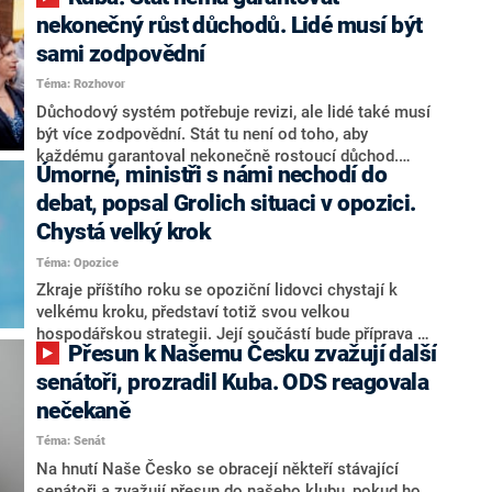
nekonečný růst důchodů. Lidé musí být
sami zodpovědní
Téma: Rozhovor
Důchodový systém potřebuje revizi, ale lidé také musí
být více zodpovědní. Stát tu není od toho, aby
každému garantoval nekonečně rostoucí důchod.
Úmorné, ministři s námi nechodí do
Chybí tu nový systém a my ho představíme,řekl
hejtman Jihočeského kraje a předseda hnutí Naše
debat, popsal Grolich situaci v opozici.
Česko Martin Kuba v rozhovoru pro CNN Prima NEWS.
Chystá velký krok
V čele státu pak podle něj nemůže být člověk, který by
Téma: Opozice
střetem zájmů omezoval čerpání financí a rozvoj,
dodal. Řešení u Andreje Babiše ale hodnotit nechtěl.
Zkraje příštího roku se opoziční lidovci chystají k
velkému kroku, představí totiž svou velkou
hospodářskou strategii. Její součástí bude příprava na
Přesun k Našemu Česku zvažují další
stárnutí populace, řekl ve středu na setkání s novináři
nový předseda lidovců Jan Grolich. Ten zároveň v
senátoři, prozradil Kuba. ODS reagovala
senátních volbách kandiduje ve Vyškově. Popsal i
nečekaně
aktivitu opozice, o níž vládní strany nebo političtí
Téma: Senát
komentátoři mluví jako o slabé a v defenzivě. „Je to
úmorná práce upozorňovat na chyby vlády. Ministři s
Na hnutí Naše Česko se obracejí někteří stávající
námi navíc nechodí do debat. Chceme ale ukazovat
senátoři a zvažují přesun do našeho klubu, pokud ho