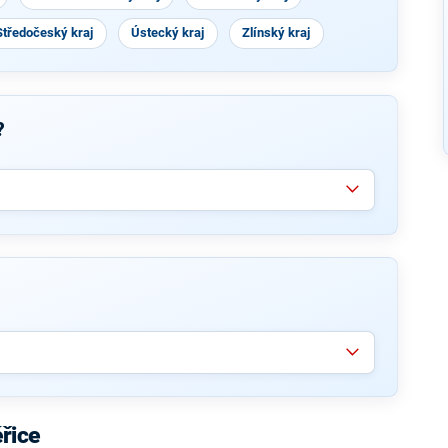
Středočeský kraj
Ústecký kraj
Zlínský kraj
?
řice