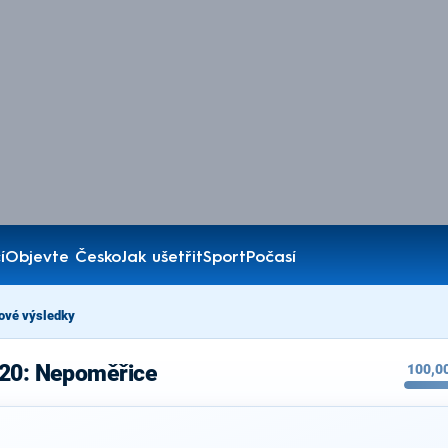
í
Objevte Česko
Jak ušetřit
Sport
Počasí
ové výsledky
020: Nepoměřice
100,0