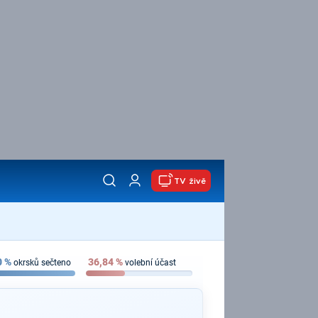
TV živě
0
%
36,84
%
okrsků sečteno
volební účast