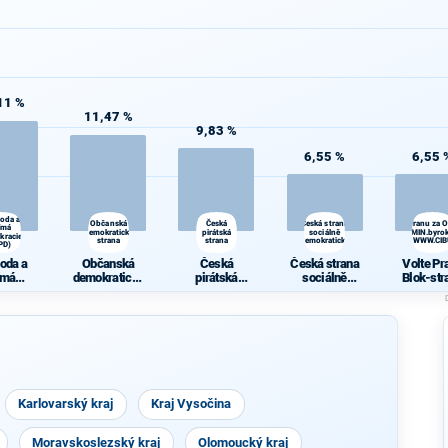
11 %
11,47 %
9,83 %
6,55 %
6,55 
oda a
Občanská
Česká
Česká strana
Volte Pravý Blok-stranu za 
ímá
demokratická
pirátská
sociálně
daně,VYROVN.rozp.,MIN.byrok
kracie
strana
strana
demokratická
demokr. WWW.CI
PD)
oda a
Občanská
Česká
Česká strana
Volte Pr
ímá
demokratická
pirátská
sociálně
Blok-str
kracie
strana
strana
demokratická
za
PD)
ODVOLAT.
t.,NÍZ
daně,VY
N.rozp.,M
yrokr.,SP
just.,PŘ
demokr
Karlovarský kraj
Kraj Vysočina
WWW.CIB
A.NE
Moravskoslezský kraj
Olomoucký kraj