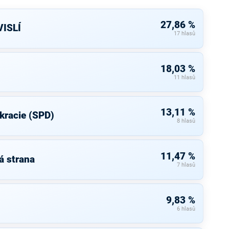
27,86 %
ISLÍ
17 hlasů
18,03 %
11 hlasů
13,11 %
kracie (SPD)
8 hlasů
11,47 %
á strana
7 hlasů
9,83 %
6 hlasů