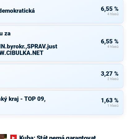
6,55 %
 demokratická
4 hlasů
u za
6,55 %
N.byrokr.,SPRAV.just
4 hlasů
WW.CIBULKA.NET
3,27 %
2 hlasů
ký kraj - TOP 09,
1,63 %
1 hlasů
Kuba: Stát nemá garantovat