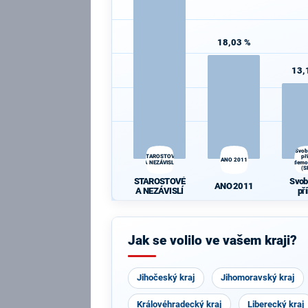
18,03 %
13,
Svob
STAROSTOVÉ
př
ANO 2011
A NEZÁVISLÍ
demo
(S
STAROSTOVÉ
Svob
ANO 2011
A NEZÁVISLÍ
př
demo
(S
Jak se volilo ve vašem kraji?
Jihočeský kraj
Jihomoravský kraj
Královéhradecký kraj
Liberecký kraj