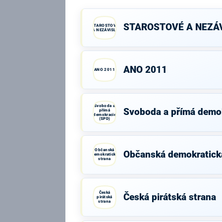
STAROSTOVÉ A NEZÁV
STAROSTOVÉ
A NEZÁVISLÍ
ANO 2011
ANO 2011
Svoboda a
Svoboda a přímá demo
přímá
demokracie
(SPD)
Občanská
Občanská demokratick
demokratická
strana
Česká
Česká pirátská strana
pirátská
strana