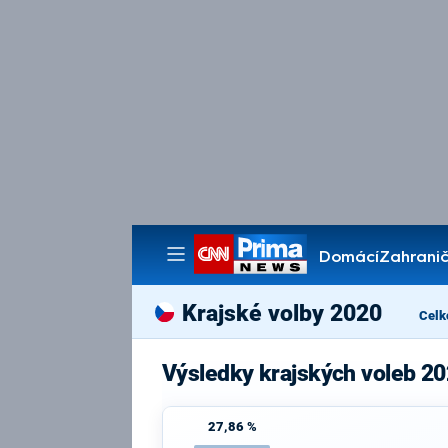
Domácí
Zahranič
Pořady
Krajské volby 2020
Celk
Výsledky krajských voleb 2
27,86 %