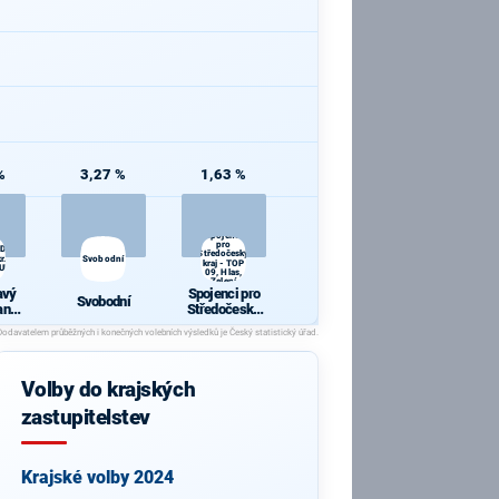
%
3,27 %
1,63 %
Spojenci
pro
ODVOLAT.polit.,NÍZKÉ
Středočeský
r.,SPRAV.just.,PŘÍMOU
Svobodní
kraj - TOP
BULKA.NET
09, Hlas,
Zelení
avý
Spojenci pro
Svobodní
anu
Středočeský
kraj - TOP 09,
poli
Hlas, Zelení
KÉ
ROV
Volby do krajských
IN.b
RAV.
zastupitelstev
ÍMOU
.
ULK
T
Krajské volby 2024