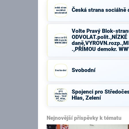
Česká strana
Česká strana sociálně
sociálně
demokratická
Volte Pravý Blok-stran
ODVOLAT.polit.,NÍZKÉ
Volte Pravý Blok-stranu za ODVOLAT.polit.,NÍZKÉ
daně,VYROVN.rozp.,MIN.byrokr.,SPRAV.just.,PŘÍMOU
daně,VYROVN.rozp.,MI
demokr. WWW.CIBULKA.NET
.,PŘÍMOU demokr. W
Svobodní
Svobodní
Spojenci
Spojenci pro Středočes
pro
Středočeský
kraj - TOP
Hlas, Zelení
09, Hlas,
Zelení
Nejnovější příspěvky k tématu