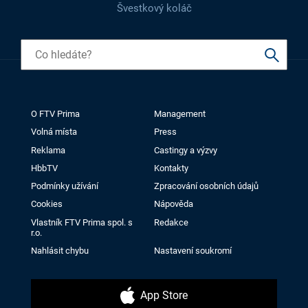
Švestkový koláč
O FTV Prima
Management
Volná místa
Press
Reklama
Castingy a výzvy
HbbTV
Kontakty
Podmínky užívání
Zpracování osobních údajů
Cookies
Nápověda
Vlastník FTV Prima spol. s
Redakce
r.o.
Nahlásit chybu
Nastavení soukromí
App Store