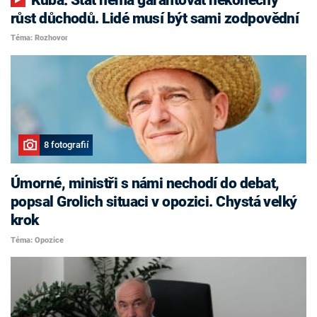
růst důchodů. Lidé musí být sami zodpovědní
Téma: Rozhovor
8 fotografií
Úmorné, ministři s námi nechodí do debat,
popsal Grolich situaci v opozici. Chystá velký
krok
Téma: Opozice