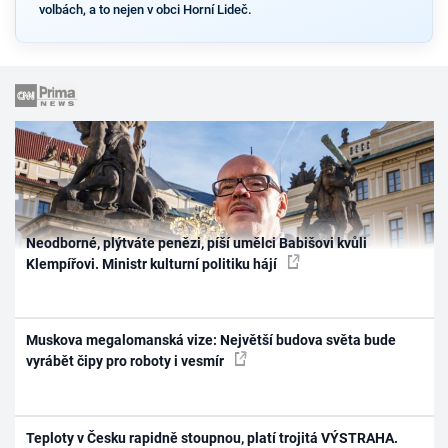
volbách, a to nejen v obci Horní Lideč.
Neodborné, plýtváte penězi, píší umělci Babišovi kvůli
Klempířovi. Ministr kulturní politiku hájí
Muskova megalomanská vize: Největší budova světa bude
vyrábět čipy pro roboty i vesmír
Teploty v Česku rapidně stoupnou, platí trojitá VÝSTRAHA.