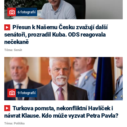
6 fotografií
Přesun k Našemu Česku zvažují další
senátoři, prozradil Kuba. ODS reagovala
nečekaně
Téma: Senát
9 fotografií
Turkova pomsta, nekonfliktní Havlíček i
návrat Klause. Kdo může vyzvat Petra Pavla?
Téma: Politika