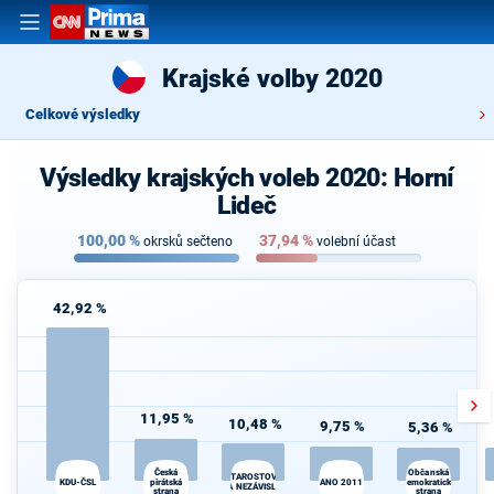
Krajské volby 2020
Celkové výsledky
Výsledky krajských voleb 2020: Horní
Lideč
100,00
%
37,94
%
okrsků sečteno
volební účast
42,92 %
11,95 %
10,48 %
9,75 %
5,36 %
Česká
Občanská
STAROSTOVÉ
KDU-ČSL
pirátská
ANO 2011
demokratická
A NEZÁVISLÍ
strana
strana
d