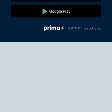
Google Play
© FTV Prima spol. s r.o.