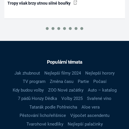
Tropy však brzy utnou silné bouřky
Populární témata
Jak zhubnout
Nejlepší filmy 2024
Nejlepší horory
TV program
Změna času
Partie
Počasí
Kdy budou volby
ZOO Nové začátky
Auto – katalog
7 pádů Honzy Dědka
Volby 2025
Svařené víno
Tatarák podle Pohlreicha
Aloe vera
Pěstování lichořeřišnice
Výpočet ascendentu
Tvarohové knedlíky
Nejlepší palačinky