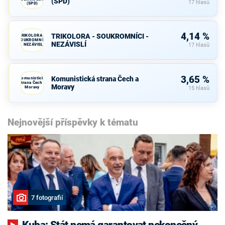
(SPD)
17 hlasů
(SPD)
4,14 %
TRIKOLORA - SOUKROMNÍCI -
TRIKOLORA -
SOUKROMNÍCI
NEZÁVISLÍ
- NEZÁVISLÍ
17 hlasů
3,65 %
Komunistická strana Čech a
Komunistická
strana Čech a
Moravy
Moravy
15 hlasů
Nejnovější příspěvky k tématu
7 fotografií
Kuba: Stát nemá garantovat nekonečný