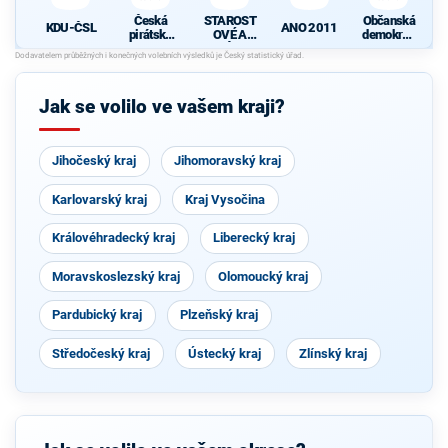
Česká
STAROST
Občanská
KDU-ČSL
ANO 2011
pirátská
OVÉ A
demokrati
strana
NEZÁVISL
cká strana
Í
d
Jak se volilo ve vašem kraji?
Jihočeský kraj
Jihomoravský kraj
Karlovarský kraj
Kraj Vysočina
Královéhradecký kraj
Liberecký kraj
Moravskoslezský kraj
Olomoucký kraj
Pardubický kraj
Plzeňský kraj
Středočeský kraj
Ústecký kraj
Zlínský kraj