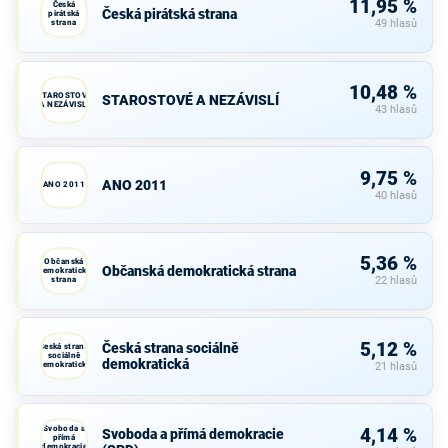
11,95 %
Česká
Česká pirátská strana
pirátská
strana
49 hlasů
10,48 %
STAROSTOVÉ
STAROSTOVÉ A NEZÁVISLÍ
A NEZÁVISLÍ
43 hlasů
9,75 %
ANO 2011
ANO 2011
40 hlasů
5,36 %
Občanská
Občanská demokratická strana
demokratická
strana
22 hlasů
5,12 %
Česká strana sociálně
Česká strana
sociálně
demokratická
demokratická
21 hlasů
Svoboda a
4,14 %
Svoboda a přímá demokracie
přímá
demokracie