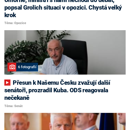
popsal Grolich situaci v opozici. Chystá velký
krok
Téma: Opozice
6 fotografií
Přesun k Našemu Česku zvažují další
senátoři, prozradil Kuba. ODS reagovala
nečekaně
Téma: Senát