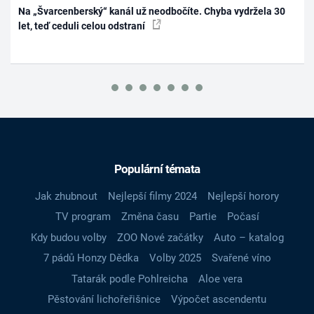
Na „Švarcenberský“ kanál už neodbočíte. Chyba vydržela 30
let, teď ceduli celou odstraní
Populární témata
Jak zhubnout
Nejlepší filmy 2024
Nejlepší horory
TV program
Změna času
Partie
Počasí
Kdy budou volby
ZOO Nové začátky
Auto – katalog
7 pádů Honzy Dědka
Volby 2025
Svařené víno
Tatarák podle Pohlreicha
Aloe vera
Pěstování lichořeřišnice
Výpočet ascendentu