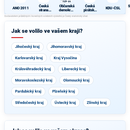
TOP 09
Česká
Občanská
Česká
S
ANO 2011
KDU-ČSL
strana
demokrati
pirátská
sociálně
cká strana
strana
d
demokrati
s podporou
cká
TOP 09
Jak se volilo ve vašem kraji?
Jihočeský kraj
Jihomoravský kraj
Karlovarský kraj
Kraj Vysočina
Královéhradecký kraj
Liberecký kraj
Moravskoslezský kraj
Olomoucký kraj
Pardubický kraj
Plzeňský kraj
Středočeský kraj
Ústecký kraj
Zlínský kraj