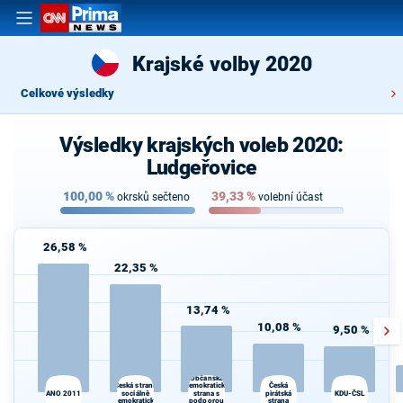
Krajské volby 2020
Celkové výsledky
Výsledky krajských voleb 2020:
Ludgeřovice
100,00
%
39,33
%
okrsků sečteno
volební účast
26,58 %
22,35 %
13,74 %
10,08 %
9,50 %
Občanská
Česká strana
Česká
demokratická
ANO 2011
sociálně
strana s
pirátská
KDU-ČSL
demokratická
podporou
strana