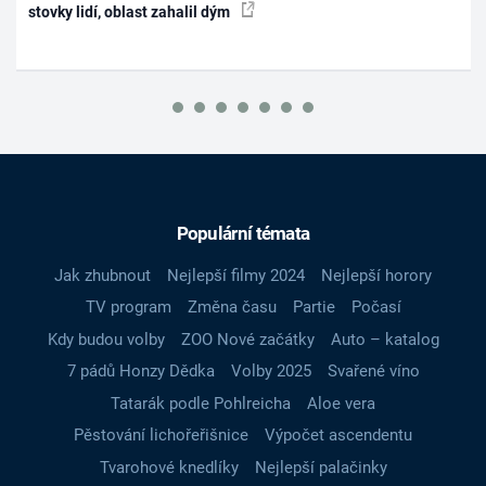
stovky lidí, oblast zahalil dým
Populární témata
Jak zhubnout
Nejlepší filmy 2024
Nejlepší horory
TV program
Změna času
Partie
Počasí
Kdy budou volby
ZOO Nové začátky
Auto – katalog
7 pádů Honzy Dědka
Volby 2025
Svařené víno
Tatarák podle Pohlreicha
Aloe vera
Pěstování lichořeřišnice
Výpočet ascendentu
Tvarohové knedlíky
Nejlepší palačinky