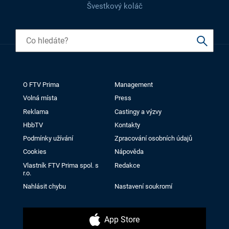
Švestkový koláč
O FTV Prima
Management
Volná místa
Press
Reklama
Castingy a výzvy
HbbTV
Kontakty
Podmínky užívání
Zpracování osobních údajů
Cookies
Nápověda
Vlastník FTV Prima spol. s
Redakce
r.o.
Nahlásit chybu
Nastavení soukromí
App Store