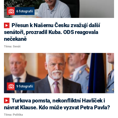
6 fotografií
Přesun k Našemu Česku zvažují další
senátoři, prozradil Kuba. ODS reagovala
nečekaně
Téma: Senát
9 fotografií
Turkova pomsta, nekonfliktní Havlíček i
návrat Klause. Kdo může vyzvat Petra Pavla?
Téma: Politika