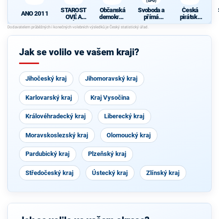
(SPD)
STAROST
Občanská
Svoboda a
Česká
ANO 2011
OVÉ A
demokrati
přímá
pirátská
NEZÁVISL
cká strana
demokraci
strana
Í
e (SPD)
Jak se volilo ve vašem kraji?
Jihočeský kraj
Jihomoravský kraj
Karlovarský kraj
Kraj Vysočina
Královéhradecký kraj
Liberecký kraj
Moravskoslezský kraj
Olomoucký kraj
Pardubický kraj
Plzeňský kraj
Středočeský kraj
Ústecký kraj
Zlínský kraj