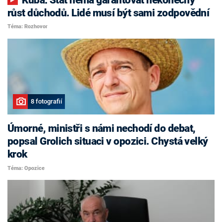
růst důchodů. Lidé musí být sami zodpovědní
Téma: Rozhovor
8 fotografií
Úmorné, ministři s námi nechodí do debat,
popsal Grolich situaci v opozici. Chystá velký
krok
Téma: Opozice