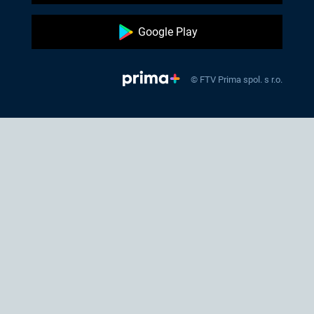
Google Play
© FTV Prima spol. s r.o.