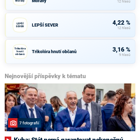
Moravy
Moravy
12 hlasů
4,22 %
LEPŠÍ
LEPŠÍ SEVER
SEVER
12 hlasů
3,16 %
Trikolóra
Trikolóra hnutí občanů
hnutí
občanů
9 hlasů
Nejnovější příspěvky k tématu
7 fotografií
Kuba: Stát nemá garantovat nekonečný