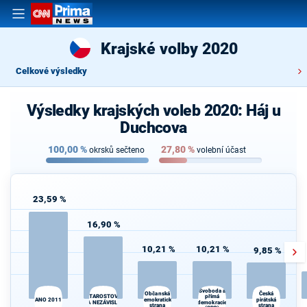
Krajské volby 2020
Celkové výsledky
Výsledky krajských voleb 2020: Háj u
Duchcova
100,00
%
27,80
%
okrsků sečteno
volební účast
23,59 %
16,90 %
10,21 %
10,21 %
9,85 %
Svoboda a
Občanská
Česká
STAROSTOVÉ
přímá
ANO 2011
demokratická
pirátská
A NEZÁVISLÍ
demokracie
strana
strana