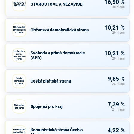
16,90 %
STAROSTOVÉ
STAROSTOVÉ A NEZÁVISLÍ
A NEZÁVISLÍ
48 hlasů
10,21 %
Občanská
Občanská demokratická strana
demokratická
strana
29 hlasů
Svoboda a
10,21 %
Svoboda a přímá demokracie
přímá
demokracie
(SPD)
29 hlasů
(SPD)
9,85 %
Česká
Česká pirátská strana
pirátská
strana
28 hlasů
7,39 %
Spojenci
Spojenci pro kraj
pro kraj
21 hlasů
4,22 %
Komunistická strana Čech a
Komunistická
strana Čech a