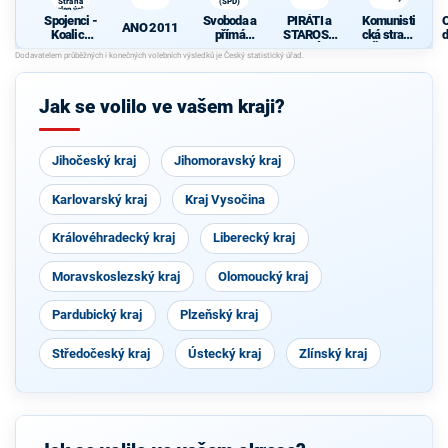
Strana
(SPD)
zelených,
Spojenci -
Svoboda a
PIRÁTI a
Komunisti
ProOlomouc)
ANO 2011
Koalice
přímá
STAROST
cká strana
d
pro
demokraci
OVÉ
Čech a
c
Olomouck
e (SPD)
Moravy
ý kraj
(KDU-
Jak se volilo ve vašem kraji?
ČSL, TOP
09, Strana
zelených,
ProOlomo
Jihočeský kraj
uc)
Jihomoravský kraj
Karlovarský kraj
Kraj Vysočina
Královéhradecký kraj
Liberecký kraj
Moravskoslezský kraj
Olomoucký kraj
Pardubický kraj
Plzeňský kraj
Středočeský kraj
Ústecký kraj
Zlínský kraj