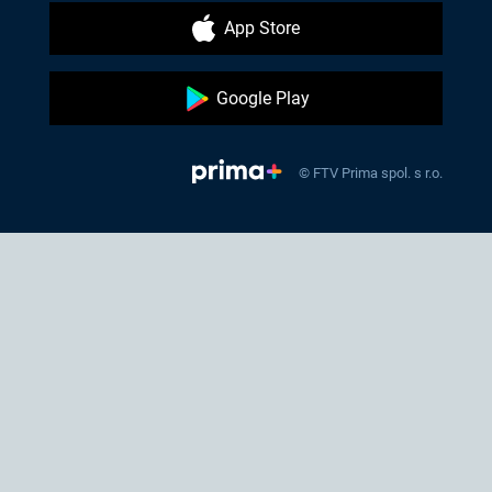
App Store
Google Play
© FTV Prima spol. s r.o.