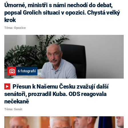
Úmorné, ministři s námi nechodí do debat,
popsal Grolich situaci v opozici. Chystá velký
krok
Téma: Opozice
6 fotografií
Přesun k Našemu Česku zvažují další
senátoři, prozradil Kuba. ODS reagovala
nečekaně
Téma: Senát