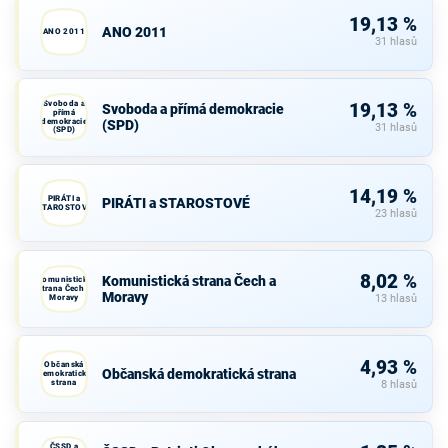
19,13 %
ANO 2011
ANO 2011
31 hlasů
Svoboda a
19,13 %
Svoboda a přímá demokracie
přímá
demokracie
(SPD)
31 hlasů
(SPD)
14,19 %
PIRÁTI a
PIRÁTI a STAROSTOVÉ
STAROSTOVÉ
23 hlasů
8,02 %
Komunistická strana Čech a
Komunistická
strana Čech a
Moravy
Moravy
13 hlasů
4,93 %
Občanská
Občanská demokratická strana
demokratická
strana
8 hlasů
ČSSD a