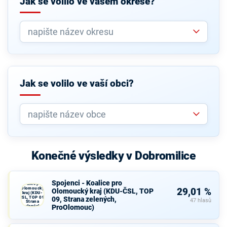
Jak se volilo ve vašem okrese?
Jak se volilo ve vaší obci?
Konečné výsledky v Dobromilice
Spojenci -
Spojenci - Koalice pro
Koalice pro
Olomoucký
29,01 %
Olomoucký kraj (KDU-ČSL, TOP
kraj (KDU-
ČSL, TOP 09,
09, Strana zelených,
47 hlasů
Strana
ProOlomouc)
zelených,
ProOlomouc)