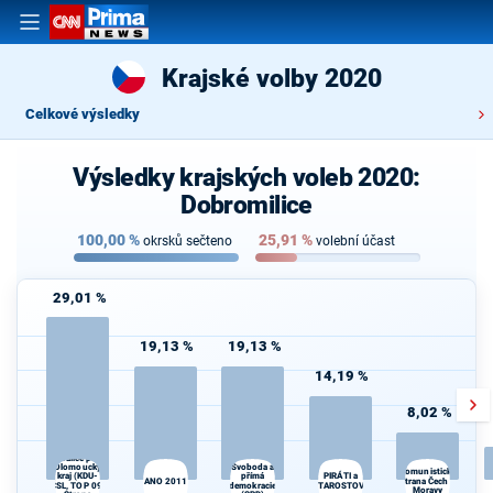
Krajské volby 2020
Celkové výsledky
Výsledky krajských voleb 2020:
Dobromilice
100,00
%
25,91
%
okrsků sečteno
volební účast
29,01 %
19,13 %
19,13 %
14,19 %
8,02 %
Spojenci -
Koalice pro
Olomoucký
Svoboda a
Komunistická
kraj (KDU-
přímá
PIRÁTI a
ANO 2011
strana Čech a
d
ČSL, TOP 09,
demokracie
STAROSTOVÉ
Moravy