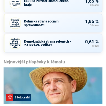
1,85 %
ČSSD a Patrioti Olomouckého
Patrioti
Olomouckého
kraje
3 hlasů
kraje
Dělnická
1,85 %
Dělnická strana sociální
strana
sociální
spravedlnosti
3 hlasů
spravedlnosti
Demokratická
0,61 %
Demokratická strana zelených -
strana
zelených -
ZA PRÁVA ZVÍŘAT
ZA PRÁVA
1 hlasů
ZVÍŘAT
Nejnovější příspěvky k tématu
8 fotografií