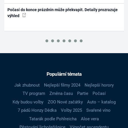
Počasí do konce prázdnin může překvapit. Detaily prozrazuje
výhled
Populární témata
Jak zhubnout
Nejlepší filmy 2024
Nejlepší horory
TV program
Změna času
Partie
Počasí
Kdy budou volby
ZOO Nové začátky
Auto – katalog
7 pádů Honzy Dědka
Volby 2025
Svařené víno
Tatarák podle Pohlreicha
Aloe vera
Pěstování lichořeřišnice
Výpočet ascendentu