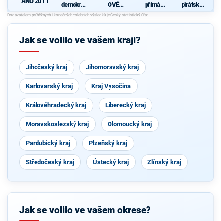
ANO 2011
demokrati
OVÉ
přímá
pirátská
cká strana
(STAN) s
demokraci
strana
s podporou
JOSEFEM
e (SPD)
d
TOP 09 a
BERNARD
nezávislýc
EM a
Jak se volilo ve vašem kraji?
h starostů
podporou
Zelených,
PRO Plzeň
a Idealistů
Jihočeský kraj
Jihomoravský kraj
Karlovarský kraj
Kraj Vysočina
Královéhradecký kraj
Liberecký kraj
Moravskoslezský kraj
Olomoucký kraj
Pardubický kraj
Plzeňský kraj
Středočeský kraj
Ústecký kraj
Zlínský kraj
Jak se volilo ve vašem okrese?