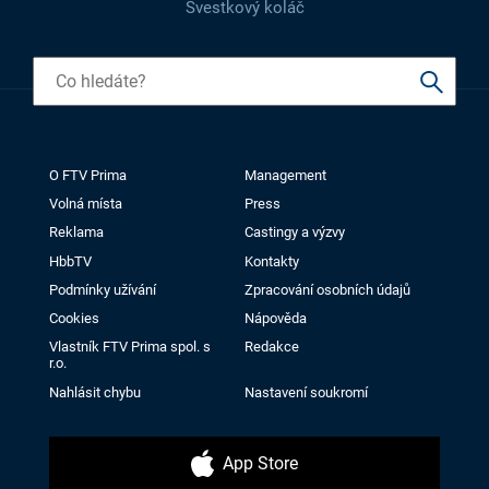
Švestkový koláč
O FTV Prima
Management
Volná místa
Press
Reklama
Castingy a výzvy
HbbTV
Kontakty
Podmínky užívání
Zpracování osobních údajů
Cookies
Nápověda
Vlastník FTV Prima spol. s
Redakce
r.o.
Nahlásit chybu
Nastavení soukromí
App Store