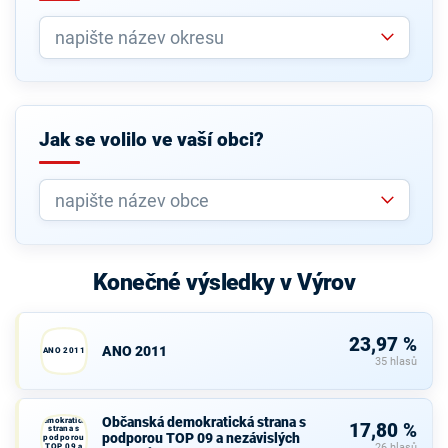
Jak se volilo ve vaší obci?
Konečné výsledky v Výrov
23,97 %
ANO 2011
ANO 2011
35 hlasů
Občanská
Občanská demokratická strana s
demokratická
17,80 %
strana s
podporou TOP 09 a nezávislých
podporou
TOP 09 a
26 hlasů