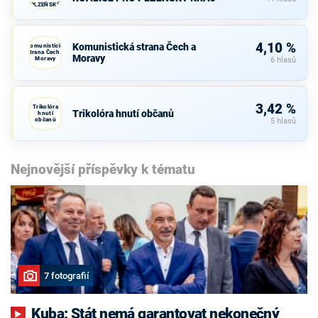
PLZEŇSKÝ
KRAJ
4,10 %
Komunistická strana Čech a
Komunistická
strana Čech a
Moravy
Moravy
6 hlasů
3,42 %
Trikolóra
Trikolóra hnutí občanů
hnutí
občanů
5 hlasů
Nejnovější příspěvky k tématu
7 fotografií
Kuba: Stát nemá garantovat nekonečný