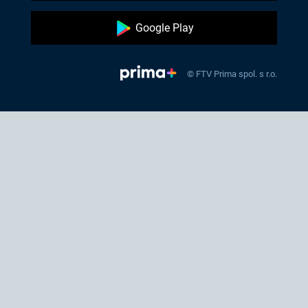
Google Play
© FTV Prima spol. s r.o.