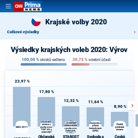
Krajské volby 2020
Celkové výsledky
Výsledky krajských voleb 2020: Výrov
100,00
%
39,73
%
okrsků sečteno
volební účast
23,97 %
17,80 %
12,32 %
11,64 %
8,90 %
STAROSTOVÉ
Občanská
(STAN) s
demokratická
JOSEFEM
Svoboda a
strana s
Česká
BERNARDEM
přímá
ANO 2011
podporou
pirátská
a podporou
demokracie
TOP 09 a
strana
d
Zelených,
(SPD)
nezávislých
PRO Plzeň a
starostů
Občanská
STAROST
Svoboda a
Česká
Idealistů