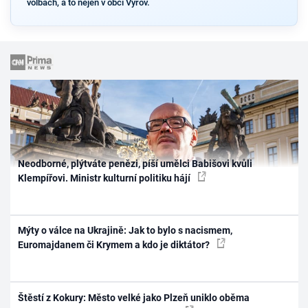
volbách, a to nejen v obci Výrov.
Neodborné, plýtváte penězi, píší umělci Babišovi kvůli
Klempířovi. Ministr kulturní politiku hájí
Mýty o válce na Ukrajině: Jak to bylo s nacismem,
Euromajdanem či Krymem a kdo je diktátor?
Štěstí z Kokury: Město velké jako Plzeň uniklo oběma