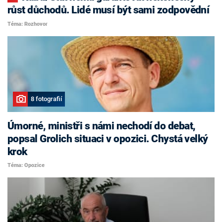
růst důchodů. Lidé musí být sami zodpovědní
Téma: Rozhovor
8 fotografií
Úmorné, ministři s námi nechodí do debat,
popsal Grolich situaci v opozici. Chystá velký
krok
Téma: Opozice