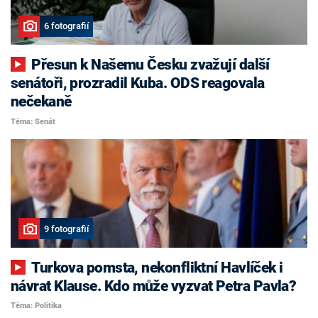
6 fotografií
Přesun k Našemu Česku zvažují další
senátoři, prozradil Kuba. ODS reagovala
nečekaně
Téma: Senát
9 fotografií
Turkova pomsta, nekonfliktní Havlíček i
návrat Klause. Kdo může vyzvat Petra Pavla?
Téma: Politika