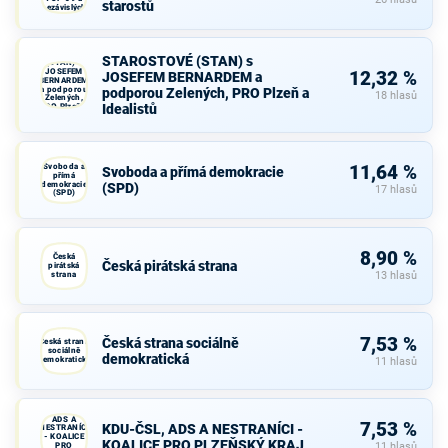
starostů
nezávislých
starostů
STAROSTOVÉ
STAROSTOVÉ (STAN) s
(STAN) s
JOSEFEM
12,32 %
JOSEFEM BERNARDEM a
BERNARDEM
a podporou
podporou Zelených, PRO Plzeň a
18 hlasů
Zelených,
Idealistů
PRO Plzeň a
Idealistů
Svoboda a
11,64 %
Svoboda a přímá demokracie
přímá
demokracie
(SPD)
17 hlasů
(SPD)
8,90 %
Česká
Česká pirátská strana
pirátská
strana
13 hlasů
7,53 %
Česká strana sociálně
Česká strana
sociálně
demokratická
demokratická
11 hlasů
KDU-ČSL,
ADS A
7,53 %
KDU-ČSL, ADS A NESTRANÍCI -
NESTRANÍCI
- KOALICE
KOALICE PRO PLZEŇSKÝ KRAJ
PRO
11 hlasů