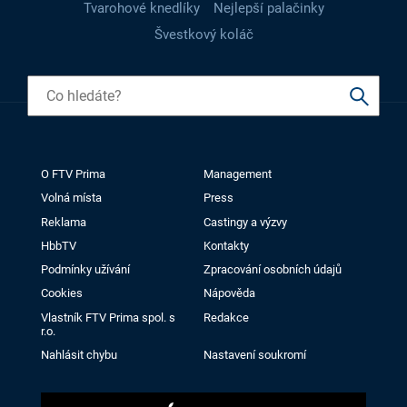
Tvarohové knedlíky
Nejlepší palačinky
Švestkový koláč
O FTV Prima
Management
Volná místa
Press
Reklama
Castingy a výzvy
HbbTV
Kontakty
Podmínky užívání
Zpracování osobních údajů
Cookies
Nápověda
Vlastník FTV Prima spol. s
Redakce
r.o.
Nahlásit chybu
Nastavení soukromí