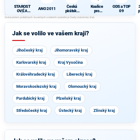
STAROST
Česká
Koalice
ODS a TOP
ANO 2011
OVÉ A
pirátská
pro
09
p
NEZÁVISL
strana
Pardubick
Í
ý kraj
P
Jak se volilo ve vašem kraji?
Jihočeský kraj
Jihomoravský kraj
Karlovarský kraj
Kraj Vysočina
Královéhradecký kraj
Liberecký kraj
Moravskoslezský kraj
Olomoucký kraj
Pardubický kraj
Plzeňský kraj
Středočeský kraj
Ústecký kraj
Zlínský kraj