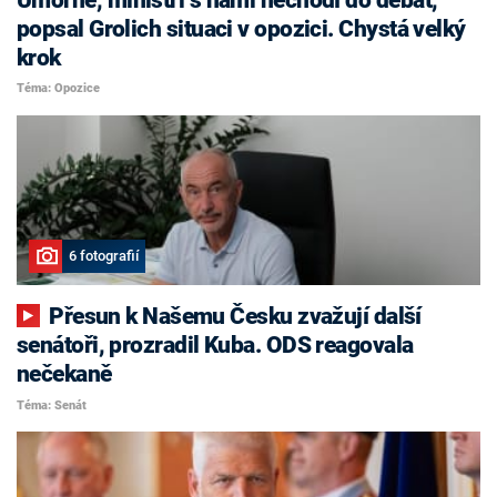
popsal Grolich situaci v opozici. Chystá velký
krok
Téma: Opozice
6 fotografií
Přesun k Našemu Česku zvažují další
senátoři, prozradil Kuba. ODS reagovala
nečekaně
Téma: Senát