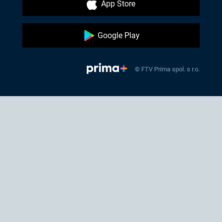
App Store
Google Play
© FTV Prima spol. s r.o.