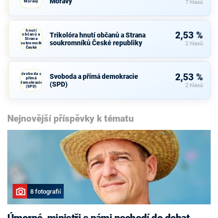
Moravy
Moravy
7 hlasů
Trikolóra
hnutí
2,53 %
Trikolóra hnutí občanů a Strana
občanů a
Strana
soukromníků České republiky
soukromníků
2 hlasů
České
republiky
Svoboda a
2,53 %
Svoboda a přímá demokracie
přímá
demokracie
(SPD)
2 hlasů
(SPD)
Nejnovější příspěvky k tématu
8 fotografií
Úmorné, ministři s námi nechodí do debat,