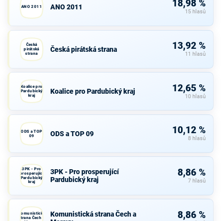
18,98 %
ANO 2011
ANO 2011
15 hlasů
13,92 %
Česká
Česká pirátská strana
pirátská
strana
11 hlasů
12,65 %
Koalice pro
Koalice pro Pardubický kraj
Pardubický
kraj
10 hlasů
10,12 %
ODS a TOP
ODS a TOP 09
09
8 hlasů
3PK - Pro
8,86 %
3PK - Pro prosperující
prosperující
Pardubický
Pardubický kraj
7 hlasů
kraj
8,86 %
Komunistická strana Čech a
Komunistická
strana Čech a