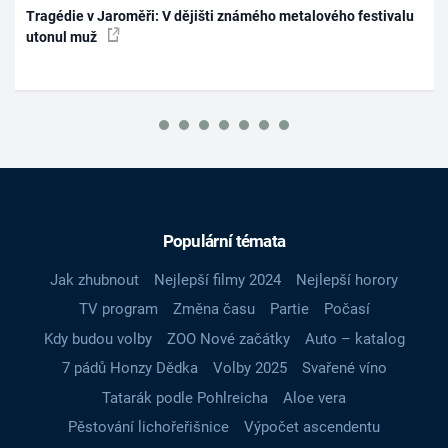
Tragédie v Jaroměři: V dějišti známého metalového festivalu
utonul muž
Populární témata
Jak zhubnout
Nejlepší filmy 2024
Nejlepší horory
TV program
Změna času
Partie
Počasí
Kdy budou volby
ZOO Nové začátky
Auto – katalog
7 pádů Honzy Dědka
Volby 2025
Svařené víno
Tatarák podle Pohlreicha
Aloe vera
Pěstování lichořeřišnice
Výpočet ascendentu