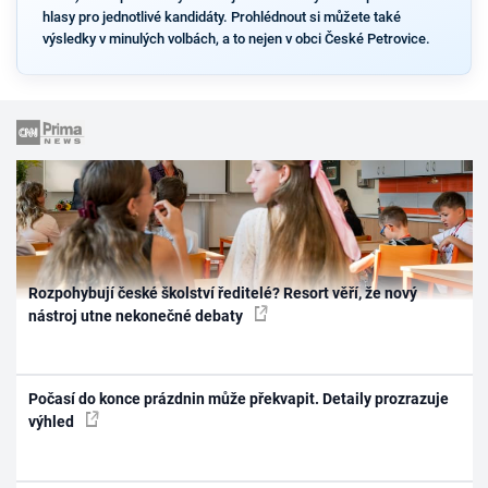
hlasy pro jednotlivé kandidáty. Prohlédnout si můžete také
výsledky v minulých volbách, a to nejen v obci České Petrovice.
Rozpohybují české školství ředitelé? Resort věří, že nový
nástroj utne nekonečné debaty
Počasí do konce prázdnin může překvapit. Detaily prozrazuje
výhled