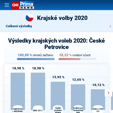
Krajské volby 2020
Celkové výsledky
Výsledky krajských voleb 2020: České
Petrovice
100,00
%
58,52
%
okrsků sečteno
volební účast
18,98 %
18,98 %
13,92 %
12,65 %
10,12 %
Koalice pro
Česká
STAROSTOVÉ
ODS a TOP
pirátská
Pardubický
ANO 2011
A NEZÁVISLÍ
09
strana
kraj