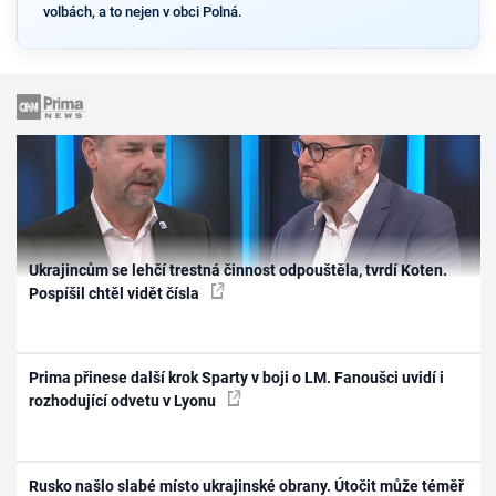
volbách, a to nejen v obci Polná.
Ukrajincům se lehčí trestná činnost odpouštěla, tvrdí Koten.
Pospíšil chtěl vidět čísla
Prima přinese další krok Sparty v boji o LM. Fanoušci uvidí i
rozhodující odvetu v Lyonu
Rusko našlo slabé místo ukrajinské obrany. Útočit může téměř