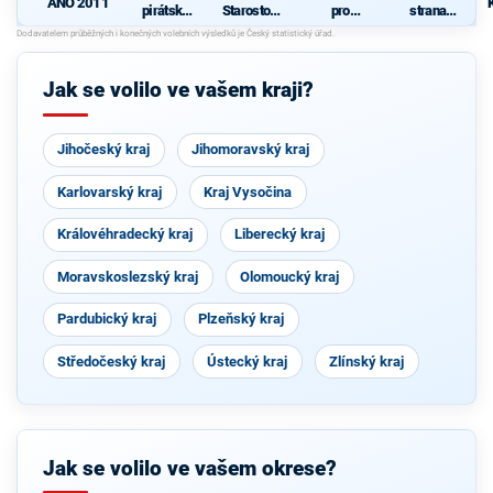
ANO 2011
pirátská
Starostové
pro
strana
strana
pro občany
Vysočinu
sociálně
demokrati
cká
Jak se volilo ve vašem kraji?
Jihočeský kraj
Jihomoravský kraj
Karlovarský kraj
Kraj Vysočina
Královéhradecký kraj
Liberecký kraj
Moravskoslezský kraj
Olomoucký kraj
Pardubický kraj
Plzeňský kraj
Středočeský kraj
Ústecký kraj
Zlínský kraj
Jak se volilo ve vašem okrese?