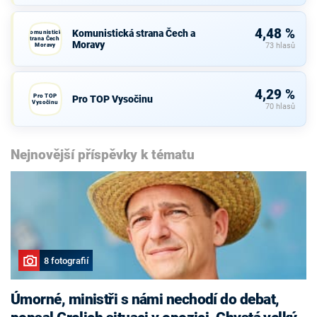
4,48 %
Komunistická strana Čech a
Komunistická
strana Čech a
Moravy
Moravy
73 hlasů
4,29 %
Pro TOP
Pro TOP Vysočinu
Vysočinu
70 hlasů
Nejnovější příspěvky k tématu
8 fotografií
Úmorné, ministři s námi nechodí do debat,