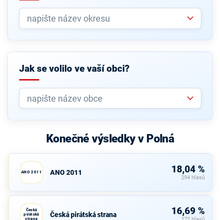
Jak se volilo ve vaší obci?
Konečné výsledky v Polná
18,04 %
ANO 2011
ANO 2011
294 hlasů
16,69 %
Česká
Česká pirátská strana
pirátská
strana
272 hlasů