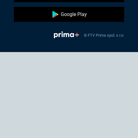
Google Play
© FTV Prima spol. s r.o.