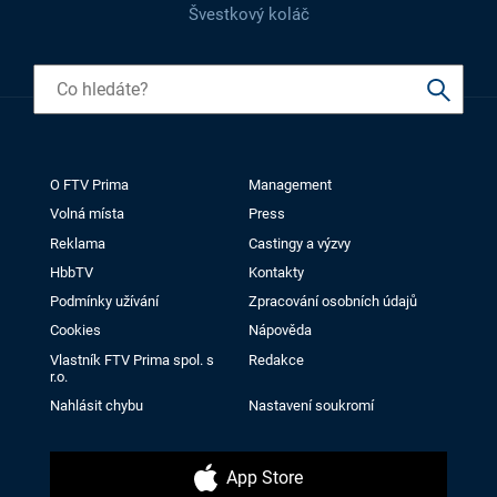
Švestkový koláč
O FTV Prima
Management
Volná místa
Press
Reklama
Castingy a výzvy
HbbTV
Kontakty
Podmínky užívání
Zpracování osobních údajů
Cookies
Nápověda
Vlastník FTV Prima spol. s
Redakce
r.o.
Nahlásit chybu
Nastavení soukromí
App Store