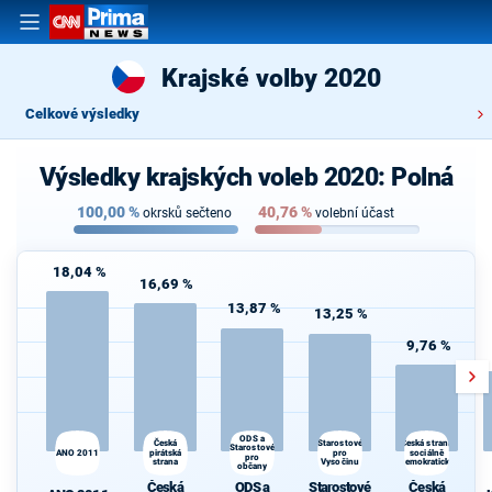
Krajské volby 2020
Celkové výsledky
Výsledky krajských voleb 2020: Polná
100,00
%
40,76
%
okrsků sečteno
volební účast
18,04 %
16,69 %
13,87 %
13,25 %
9,76 %
ODS a
Česká
Starostové
Česká strana
Starostové
ANO 2011
pirátská
pro
sociálně
pro
strana
Vysočinu
demokratická
občany
Česká
ODS a
Starostové
Česká