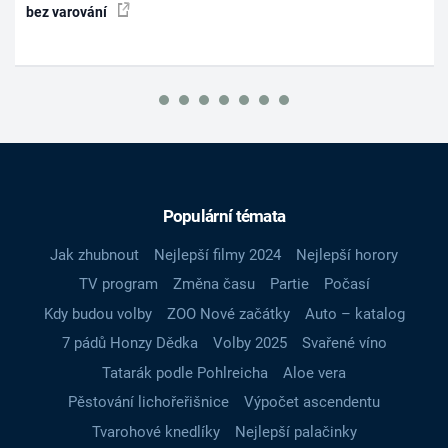
bez varování
Populární témata
Jak zhubnout
Nejlepší filmy 2024
Nejlepší horory
TV program
Změna času
Partie
Počasí
Kdy budou volby
ZOO Nové začátky
Auto – katalog
7 pádů Honzy Dědka
Volby 2025
Svařené víno
Tatarák podle Pohlreicha
Aloe vera
Pěstování lichořeřišnice
Výpočet ascendentu
Tvarohové knedlíky
Nejlepší palačinky