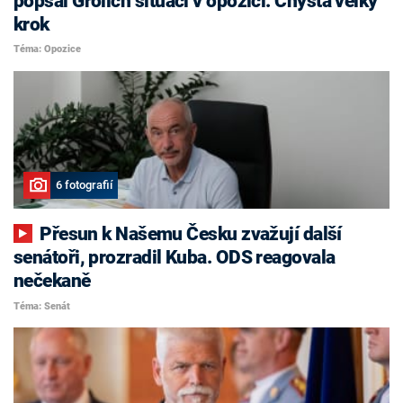
popsal Grolich situaci v opozici. Chystá velký
krok
Téma: Opozice
6 fotografií
Přesun k Našemu Česku zvažují další
senátoři, prozradil Kuba. ODS reagovala
nečekaně
Téma: Senát