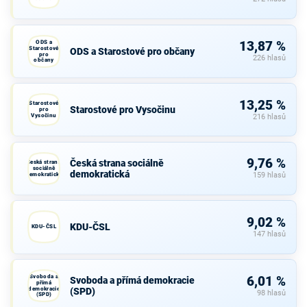
ODS a
13,87 %
Starostové
ODS a Starostové pro občany
pro
226 hlasů
občany
13,25 %
Starostové
Starostové pro Vysočinu
pro
Vysočinu
216 hlasů
9,76 %
Česká strana sociálně
Česká strana
sociálně
demokratická
demokratická
159 hlasů
9,02 %
KDU-ČSL
KDU-ČSL
147 hlasů
Svoboda a
6,01 %
Svoboda a přímá demokracie
přímá
demokracie
(SPD)
98 hlasů
(SPD)