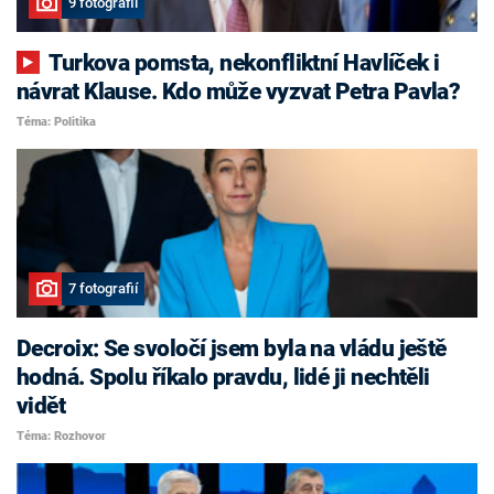
9 fotografií
Turkova pomsta, nekonfliktní Havlíček i
návrat Klause. Kdo může vyzvat Petra Pavla?
Téma: Politika
7 fotografií
Decroix: Se svoločí jsem byla na vládu ještě
hodná. Spolu říkalo pravdu, lidé ji nechtěli
vidět
Téma: Rozhovor