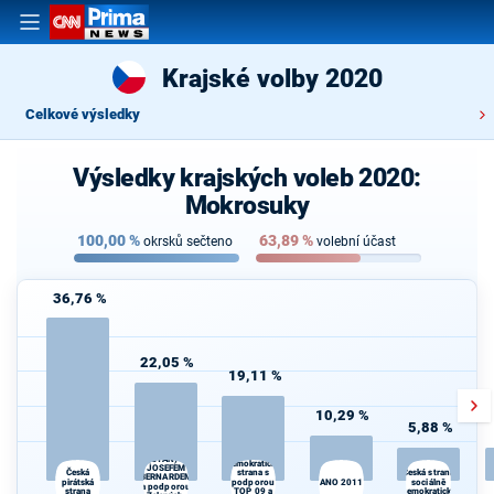
Krajské volby 2020
Celkové výsledky
Výsledky krajských voleb 2020:
Mokrosuky
100,00
%
63,89
%
okrsků sečteno
volební účast
36,76 %
22,05 %
19,11 %
10,29 %
5,88 %
STAROSTOVÉ
Občanská
(STAN) s
demokratická
JOSEFEM
K
Česká
strana s
Česká strana
BERNARDEM
pirátská
podporou
ANO 2011
sociálně
s
a podporou
strana
TOP 09 a
demokratická