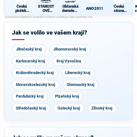
Zelených,
nezávislých
PRO Plzeň a
starostů
Česká
STAROST
Občanská
Česká
K
Idealistů
ANO 2011
pirátská
OVÉ
demokrati
strana
c
strana
(STAN) s
cká strana
sociálně
JOSEFEM
s podporou
demokrati
BERNARD
TOP 09 a
cká
EM a
nezávislýc
Jak se volilo ve vašem kraji?
podporou
h starostů
Zelených,
PRO Plzeň
a Idealistů
Jihočeský kraj
Jihomoravský kraj
Karlovarský kraj
Kraj Vysočina
Královéhradecký kraj
Liberecký kraj
Moravskoslezský kraj
Olomoucký kraj
Pardubický kraj
Plzeňský kraj
Středočeský kraj
Ústecký kraj
Zlínský kraj