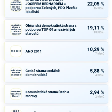
(STAN) s
JOSEFEM
22,05 %
JOSEFEM BERNARDEM a
BERNARDEM
a podporou
podporou Zelených, PRO Plzeň a
15 hlasů
Zelených,
Idealistů
PRO Plzeň a
Idealistů
Občanská
Občanská demokratická strana s
demokratická
19,11 %
strana s
podporou TOP 09 a nezávislých
podporou
TOP 09 a
13 hlasů
starostů
nezávislých
starostů
10,29 %
ANO 2011
ANO 2011
7 hlasů
5,88 %
Česká strana sociálně
Česká strana
sociálně
demokratická
demokratická
4 hlasů
2,94 %
Komunistická strana Čech a
Komunistická
strana Čech a
Moravy
Moravy
2 hlasů
KDU-ČSL,
ADS A