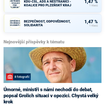
1,47 %
KDU-ČSL, ADS A NESTRANÍCI -
NESTRANÍCI
- KOALICE
KOALICE PRO PLZEŇSKÝ KRAJ
PRO
1 hlasů
PLZEŇSKÝ
KRAJ
1,47 %
BEZPEČNOST, ODPOVĚDNOST,
BEZPEČNOST,
ODPOVĚDNOST,
SOLIDARITA
SOLIDARITA
1 hlasů
Nejnovější příspěvky k tématu
8 fotografií
Úmorné, ministři s námi nechodí do debat,
popsal Grolich situaci v opozici. Chystá velký
krok