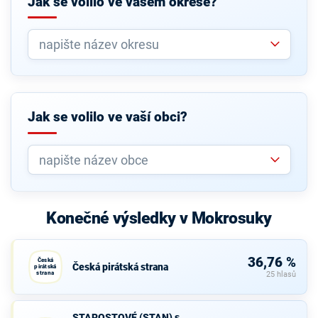
Jak se volilo ve vašem okrese?
Jak se volilo ve vaší obci?
Konečné výsledky v Mokrosuky
36,76 %
Česká
Česká pirátská strana
pirátská
strana
25 hlasů
STAROSTOVÉ
STAROSTOVÉ (STAN) s