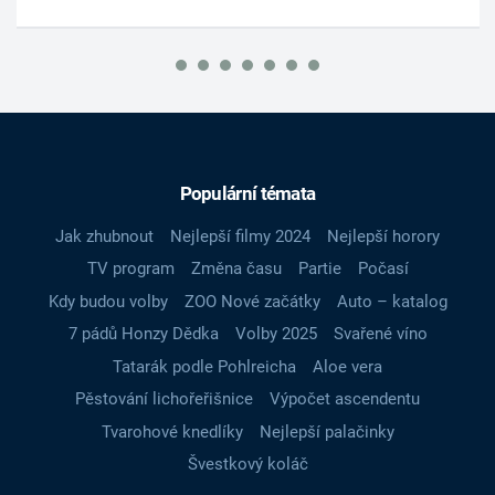
Populární témata
Jak zhubnout
Nejlepší filmy 2024
Nejlepší horory
TV program
Změna času
Partie
Počasí
Kdy budou volby
ZOO Nové začátky
Auto – katalog
7 pádů Honzy Dědka
Volby 2025
Svařené víno
Tatarák podle Pohlreicha
Aloe vera
Pěstování lichořeřišnice
Výpočet ascendentu
Tvarohové knedlíky
Nejlepší palačinky
Švestkový koláč