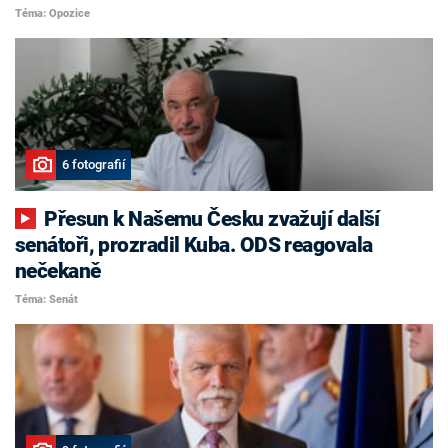
Téma: Opozice
6 fotografií
Přesun k Našemu Česku zvažují další
senátoři, prozradil Kuba. ODS reagovala
nečekaně
Téma: Senát