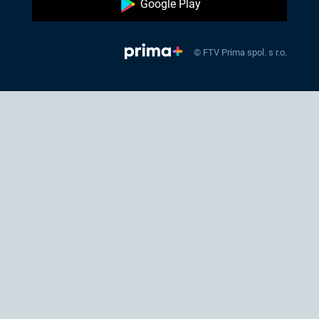
Google Play
© FTV Prima spol. s r.o.