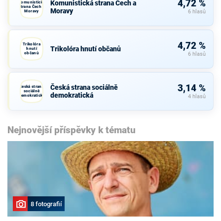
4,72 %
Komunistická strana Čech a
Komunistická
strana Čech a
Moravy
Moravy
6 hlasů
4,72 %
Trikolóra
Trikolóra hnutí občanů
hnutí
občanů
6 hlasů
3,14 %
Česká strana sociálně
Česká strana
sociálně
demokratická
demokratická
4 hlasů
Nejnovější příspěvky k tématu
8 fotografií