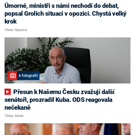
Úmorné, ministři s námi nechodí do debat,
popsal Grolich situaci v opozici. Chystá velký
krok
Téma: Opozice
6 fotografií
Přesun k Našemu Česku zvažují další
senátoři, prozradil Kuba. ODS reagovala
nečekaně
Téma: Senát