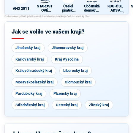
Zelených,
nezávislých
PLZEŇSKÝ
PRO Plzeň a
starostů
KRAJ
STAROST
Česká
Občanská
KDU-ČSL,
S
Idealistů
ANO 2011
OVÉ
pirátská
demokrati
ADS A
(STAN) s
strana
cká strana
NESTRANÍ
d
JOSEFEM
s podporou
CI -
BERNARD
TOP 09 a
KOALICE
EM a
nezávislýc
PRO
Jak se volilo ve vašem kraji?
podporou
h starostů
PLZEŇSK
Zelených,
Ý KRAJ
PRO Plzeň
a Idealistů
Jihočeský kraj
Jihomoravský kraj
Karlovarský kraj
Kraj Vysočina
Královéhradecký kraj
Liberecký kraj
Moravskoslezský kraj
Olomoucký kraj
Pardubický kraj
Plzeňský kraj
Středočeský kraj
Ústecký kraj
Zlínský kraj