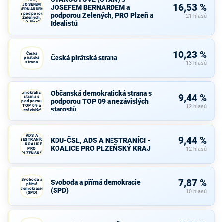
(STAN) s
JOSEFEM
16,53 %
JOSEFEM BERNARDEM a
BERNARDEM
a podporou
podporou Zelených, PRO Plzeň a
21 hlasů
Zelených,
Idealistů
PRO Plzeň a
Idealistů
10,23 %
Česká
Česká pirátská strana
pirátská
strana
13 hlasů
Občanská
Občanská demokratická strana s
demokratická
9,44 %
strana s
podporou TOP 09 a nezávislých
podporou
TOP 09 a
12 hlasů
starostů
nezávislých
starostů
KDU-ČSL,
ADS A
9,44 %
KDU-ČSL, ADS A NESTRANÍCI -
NESTRANÍCI
- KOALICE
KOALICE PRO PLZEŇSKÝ KRAJ
PRO
12 hlasů
PLZEŇSKÝ
KRAJ
Svoboda a
7,87 %
Svoboda a přímá demokracie
přímá
demokracie
(SPD)
10 hlasů
(SPD)