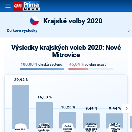
Krajské volby 2020
Celkové výsledky
Výsledky krajských voleb 2020: Nové
Mitrovice
100,00
%
45,04
%
okrsků sečteno
volební účast
29,92 %
16,53 %
10,23 %
9,44 %
9,44 %
STAROSTOVÉ
Občanská
KDU-ČSL,
(STAN) s
demokratická
ADS A
JOSEFEM
strana s
Česká
NESTRANÍCI
BERNARDEM
pirátská
podporou
- KOALICE
ANO 2011
a podporou
strana
TOP 09 a
PRO