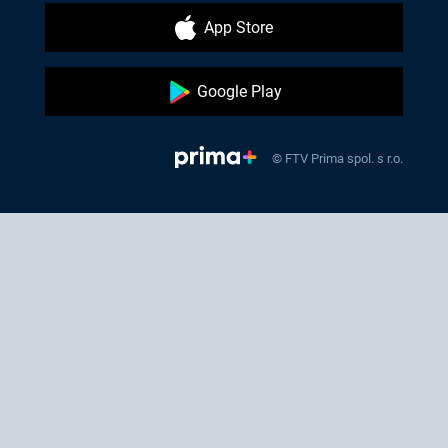
App Store
Google Play
© FTV Prima spol. s r.o.