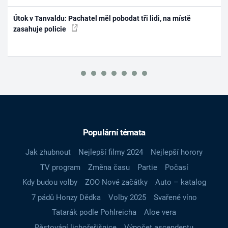
Útok v Tanvaldu: Pachatel měl pobodat tři lidi, na místě
zasahuje policie
Populární témata
Jak zhubnout
Nejlepší filmy 2024
Nejlepší horory
TV program
Změna času
Partie
Počasí
Kdy budou volby
ZOO Nové začátky
Auto – katalog
7 pádů Honzy Dědka
Volby 2025
Svařené víno
Tatarák podle Pohlreicha
Aloe vera
Pěstování lichořeřišnice
Výpočet ascendentu