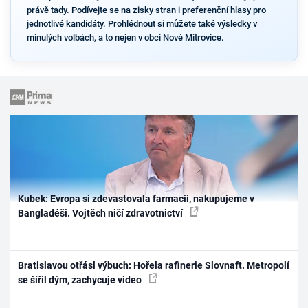
právě tady. Podívejte se na zisky stran i preferenční hlasy pro
jednotlivé kandidáty. Prohlédnout si můžete také výsledky v
minulých volbách, a to nejen v obci Nové Mitrovice.
Kubek: Evropa si zdevastovala farmacii, nakupujeme v
Bangladéši. Vojtěch ničí zdravotnictví
Bratislavou otřásl výbuch: Hořela rafinerie Slovnaft. Metropolí
se šířil dým, zachycuje video