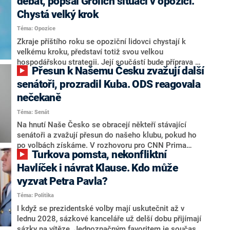
debat, popsal Grolich situaci v opozici.
Chystá velký krok
Téma: Opozice
Zkraje příštího roku se opoziční lidovci chystají k
velkému kroku, představí totiž svou velkou
hospodářskou strategii. Její součástí bude příprava na
Přesun k Našemu Česku zvažují další
stárnutí populace, řekl ve středu na setkání s novináři
nový předseda lidovců Jan Grolich. Ten zároveň v
senátoři, prozradil Kuba. ODS reagovala
senátních volbách kandiduje ve Vyškově. Popsal i
nečekaně
aktivitu opozice, o níž vládní strany nebo političtí
Téma: Senát
komentátoři mluví jako o slabé a v defenzivě. „Je to
úmorná práce upozorňovat na chyby vlády. Ministři s
Na hnutí Naše Česko se obracejí někteří stávající
námi navíc nechodí do debat. Chceme ale ukazovat
senátoři a zvažují přesun do našeho klubu, pokud ho
svoje témata,“ odpověděl Grolich na dotaz CNN Prima
po volbách získáme. V rozhovoru pro CNN Prima
Turkova pomsta, nekonfliktní
NEWS.
NEWS to řekl zakladatel hnutí a jihočeský hejtman
Martin Kuba. Konkrétní nebyl, ale získat by takto mohl
Havlíček i návrat Klause. Kdo může
například senátora Zdeňka Hrabu, který je dnes
vyzvat Petra Pavla?
součástí klubu ODS a TOP 09. Hraba to na dotaz
Téma: Politika
redakce nevyloučil. Předseda klubu senátorů ODS
Zdeněk Nytra redakci řekl, že počítá s odchodem
I když se prezidentské volby mají uskutečnit až v
některých senátorů z klubu a že Naše Česko není
lednu 2028, sázkové kanceláře už delší dobu přijímají
nepřítel, ale soupeř.
sázky na vítěze. Jednoznačným favoritem je současná