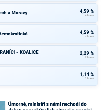
4,59 %
ech a Moravy
4 hlasů
4,59 %
 demokratická
4 hlasů
RANÍCI - KOALICE
2,29 %
2 hlasů
1,14 %
1 hlasů
Úmorné, ministři s námi nechodí do