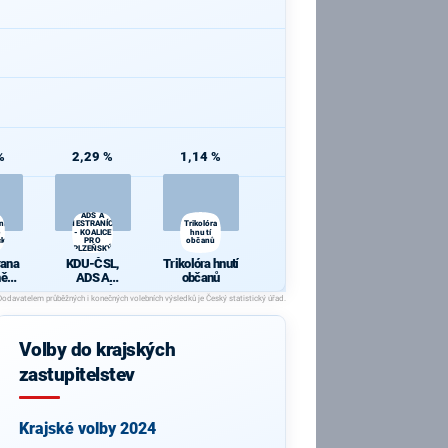
%
2,29 %
1,14 %
KDU-ČSL,
ADS A
ana
NESTRANÍCI
Trikolóra
- KOALICE
hnutí
cká
PRO
občanů
PLZEŇSKÝ
KRAJ
rana
KDU-ČSL,
Trikolóra hnutí
ně
ADS A
občanů
ická
NESTRANÍCI -
KOALICE PRO
PLZEŇSKÝ
KRAJ
Volby do krajských
zastupitelstev
Krajské volby 2024