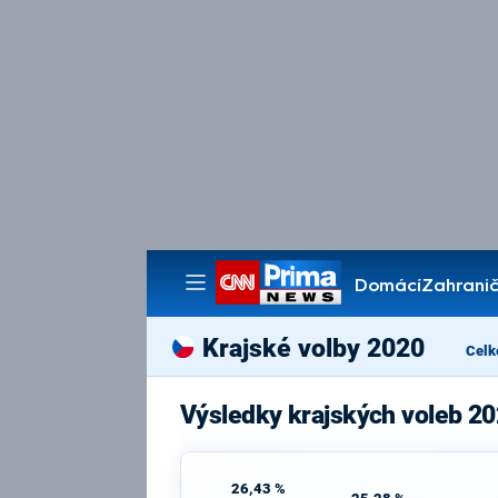
Domácí
Zahranič
Pořady
Krajské volby 2020
Celk
Výsledky krajských voleb 20
26,43 %