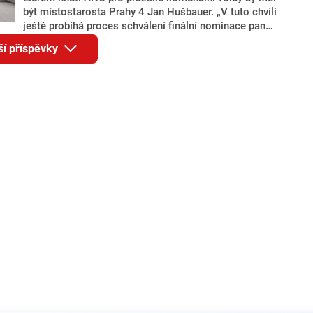
být místostarosta Prahy 4 Jan Hušbauer. „V tuto chvíli
ještě probíhá proces schválení finální nominace pana
Jana Hušbauera Výborem hnutí ANO,“ uvedl pro
ší příspěvky
redakci místopředseda pražského ANO Martin
Benkovič. O Hušbauerovi se spekulovalo jako o
náhradníkovi v čele pražské kandidátky poté, co
rezignoval po sérii nejasností v majetkových
přiznáních a pořizování bytů Ondřej Prokop. Zároveň
ale stále není jasné, kdo bude za ANO kandidovat ve
dvou ze tří pražských obvodů do horní komory
parlamentu. ANO má v Praze dlouhodobě horší
výsledky než ve zbytku republiky.