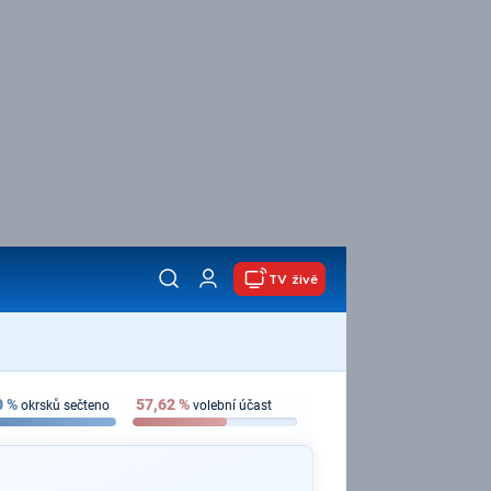
TV živě
0
%
57,62
%
okrsků sečteno
volební účast