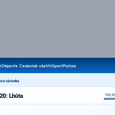
í
Objevte Česko
Jak ušetřit
Sport
Počasí
ové výsledky
20: Lhůta
100,0