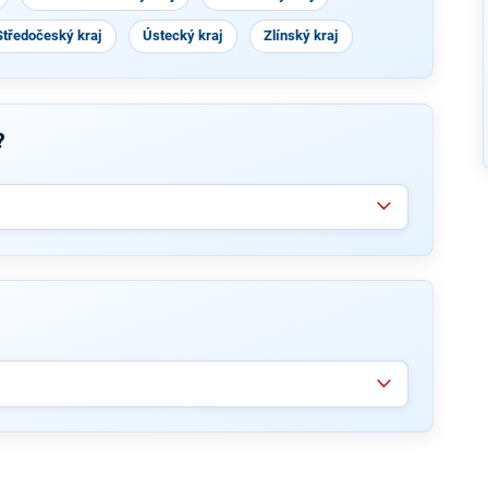
Středočeský kraj
Ústecký kraj
Zlínský kraj
?