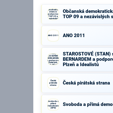
Občanská
demokratická
Občanská demokratick
strana s
podporou
TOP 09 a nezávislých 
TOP 09 a
nezávislých
starostů
ANO 2011
ANO 2011
STAROSTOVÉ
STAROSTOVÉ (STAN) 
(STAN) s
JOSEFEM
BERNARDEM a podporo
BERNARDEM
a podporou
Zelených,
Plzeň a Idealistů
PRO Plzeň a
Idealistů
Česká
Česká pirátská strana
pirátská
strana
Svoboda a
Svoboda a přímá demo
přímá
demokracie
(SPD)