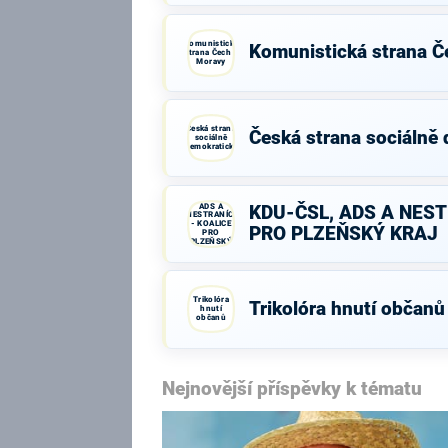
Komunistická
Komunistická strana Č
strana Čech a
Moravy
Česká strana
Česká strana sociálně
sociálně
demokratická
KDU-ČSL,
ADS A
KDU-ČSL, ADS A NEST
NESTRANÍCI
- KOALICE
PRO PLZEŇSKÝ KRAJ
PRO
PLZEŇSKÝ
KRAJ
Trikolóra
Trikolóra hnutí občanů
hnutí
občanů
Nejnovější příspěvky k tématu