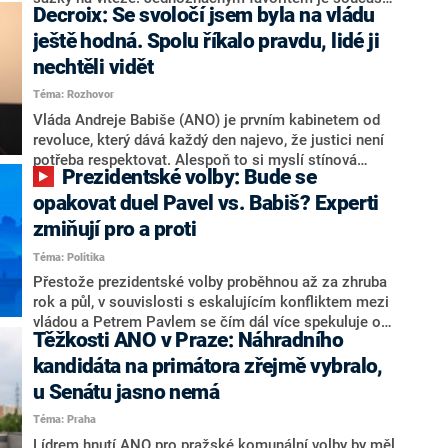
Decroix: Se svoločí jsem byla na vládu
hlava státu Petr Pavel. Daleko za ním pak bookmakeři
zmiňují dva výrazné politiky ANO, tedy premiéra
ještě hodná. Spolu říkalo pravdu, lidé ji
Andreje Babiše a ministra průmyslu Karla Havlíčka.
nechtěli vidět
Oblíbeným tipem samotných sázkařů je poslanec za
Téma: Rozhovor
Motoristy Filip Turek. Politolog Jan Kubáček nicméně
o případné kandidatuře kohokoliv ze zmíněné trojice
Vláda Andreje Babiše (ANO) je prvním kabinetem od
značně pochybuje. Podle něj současná koalice dosud
revoluce, který dává každý den najevo, že justici není
nemá osobu, která by Pavlovi mohla konkurovat.
potřeba respektovat. Alespoň to si myslí stínová
Prezidentské volby: Bude se
ministryně spravedlnosti ODS Eva Decroix. V
rozhovoru pro CNN Prima NEWS si nebrala servítky
opakovat duel Pavel vs. Babiš? Experti
ohledně politického výkonu svého nástupce Jeronýma
zmiňují pro a proti
Tejce (za ANO) či vládní zmocněnkyně pro lidská
Téma: Politika
práva Taťány Malé (ANO). Označením „svoloč“ na
adresu vlády prý byla ještě hodná. Decroix se také
Přestože prezidentské volby proběhnou až za zhruba
vrátila k volební porážce koalice Spolu či promluvila o
rok a půl, v souvislosti s eskalujícím konfliktem mezi
hnutí Naše Česko Martina Kuby.
vládou a Petrem Pavlem se čím dál více spekuluje o
Těžkosti ANO v Praze: Náhradního
tom, koho by do bitvy o Hrad mohla vyslat současná
koalice. Někteří političtí komentátoři znovu vytahují
kandidáta na primátora zřejmě vybralo,
jméno premiéra Andreje Babiše (ANO). Jak moc je
u Senátu jasno nemá
pravděpodobné, že se v prezidentských volbách 2028
Téma: Praha
bude znovu opakovat souboj z roku 2023?
Lídrem hnutí ANO pro pražské komunální volby by měl