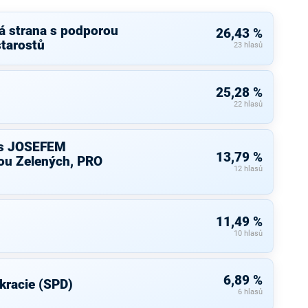
á strana s podporou
26,43 %
starostů
23 hlasů
25,28 %
22 hlasů
s JOSEFEM
13,79 %
u Zelených, PRO
12 hlasů
11,49 %
10 hlasů
6,89 %
kracie (SPD)
6 hlasů