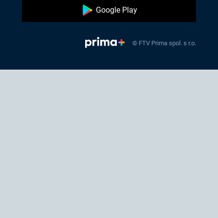
Google Play
© FTV Prima spol. s r.o.