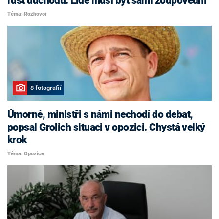
růst důchodů. Lidé musí být sami zodpovědní
Téma: Rozhovor
8 fotografií
Úmorné, ministři s námi nechodí do debat,
popsal Grolich situaci v opozici. Chystá velký
krok
Téma: Opozice