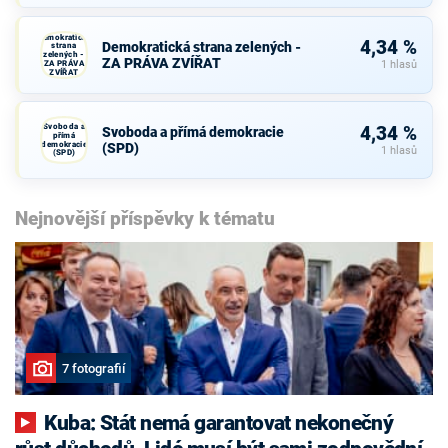
Demokratická
4,34 %
Demokratická strana zelených -
strana
zelených -
ZA PRÁVA ZVÍŘAT
ZA PRÁVA
1 hlasů
ZVÍŘAT
Svoboda a
4,34 %
Svoboda a přímá demokracie
přímá
demokracie
(SPD)
1 hlasů
(SPD)
Nejnovější příspěvky k tématu
7 fotografií
Kuba: Stát nemá garantovat nekonečný