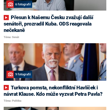
6 fotografií
Přesun k Našemu Česku zvažují další
senátoři, prozradil Kuba. ODS reagovala
nečekaně
Téma: Senát
9 fotografií
Turkova pomsta, nekonfliktní Havlíček i
návrat Klause. Kdo může vyzvat Petra Pavla?
Téma: Politika