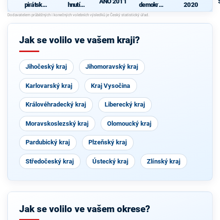
ANO 2011
pirátská
hnutí
demokrati
2020
strana
občanů
cká strana
Jak se volilo ve vašem kraji?
Jihočeský kraj
Jihomoravský kraj
Karlovarský kraj
Kraj Vysočina
Královéhradecký kraj
Liberecký kraj
Moravskoslezský kraj
Olomoucký kraj
Pardubický kraj
Plzeňský kraj
Středočeský kraj
Ústecký kraj
Zlínský kraj
Jak se volilo ve vašem okrese?