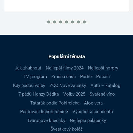
Populární témata
Jak zhubnout
Nejlepší filmy 2024
Nejlepší horory
TV program
Změna času
Partie
Počasí
Kdy budou volby
ZOO Nové začátky
Auto – katalog
7 pádů Honzy Dědka
Volby 2025
Svařené víno
Tatarák podle Pohlreicha
Aloe vera
Pěstování lichořeřišnice
Výpočet ascendentu
Tvarohové knedlíky
Nejlepší palačinky
Švestkový koláč