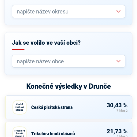
Jak se volilo ve vaší obci?
Konečné výsledky v Drunče
30,43 %
Česká
Česká pirátská strana
pirátská
strana
7 hlasů
21,73 %
Trikolóra
Trikolóra hnutí občanů
hnutí
občanů
5 hlasů