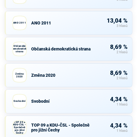
13,04 %
ANO 2011
ANO 2011
3 hlasů
8,69 %
Občanská
Občanská demokratická strana
demokratická
strana
2 hlasů
8,69 %
Změna
Změna 2020
2020
2 hlasů
4,34 %
Svobodní
Svobodní
1 hlasů
TOP 09 a
4,34 %
TOP 09 a KDU-ČSL - Společně
KDU-ČSL -
Společně
pro jižní Čechy
pro jižní
1 hlasů
Čechy