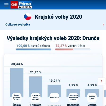
Krajské volby 2020
Celkové výsledky
Výsledky krajských voleb 2020: Drunče
100,00
%
52,27
%
okrsků sečteno
volební účast
30,43 %
21,73 %
13,04 %
8,69 %
8,69 %
Trikolóra
Občanská
Česká
Změna
pirátská
hnutí
ANO 2011
demokratická
2020
strana
občanů
strana
Česká
Trikolóra
Občanská
Změna