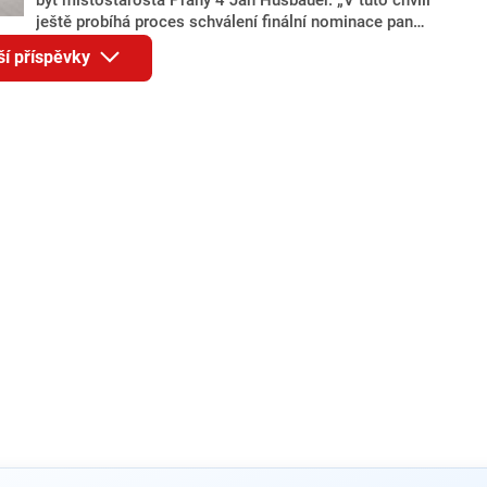
ještě probíhá proces schválení finální nominace pana
Jana Hušbauera Výborem hnutí ANO,“ uvedl pro
ší příspěvky
redakci místopředseda pražského ANO Martin
Benkovič. O Hušbauerovi se spekulovalo jako o
náhradníkovi v čele pražské kandidátky poté, co
rezignoval po sérii nejasností v majetkových
přiznáních a pořizování bytů Ondřej Prokop. Zároveň
ale stále není jasné, kdo bude za ANO kandidovat ve
dvou ze tří pražských obvodů do horní komory
parlamentu. ANO má v Praze dlouhodobě horší
výsledky než ve zbytku republiky.