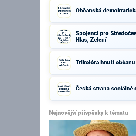
Občanská
Občanská demokratick
demokratická
strana
Spojenci
Spojenci pro Středočes
pro
Středočeský
kraj - TOP
Hlas, Zelení
09, Hlas,
Zelení
Trikolóra
Trikolóra hnutí občanů
hnutí
občanů
Česká strana
Česká strana sociálně
sociálně
demokratická
Nejnovější příspěvky k tématu