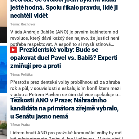
hlava státu Petr Pavel. Daleko za ním pak bookmakeři
zmiňují dva výrazné politiky ANO, tedy premiéra
ještě hodná. Spolu říkalo pravdu, lidé ji
Andreje Babiše a ministra průmyslu Karla Havlíčka.
nechtěli vidět
Oblíbeným tipem samotných sázkařů je poslanec za
Téma: Rozhovor
Motoristy Filip Turek. Politolog Jan Kubáček nicméně
o případné kandidatuře kohokoliv ze zmíněné trojice
Vláda Andreje Babiše (ANO) je prvním kabinetem od
značně pochybuje. Podle něj současná koalice dosud
revoluce, který dává každý den najevo, že justici není
nemá osobu, která by Pavlovi mohla konkurovat.
potřeba respektovat. Alespoň to si myslí stínová
Prezidentské volby: Bude se
ministryně spravedlnosti ODS Eva Decroix. V
rozhovoru pro CNN Prima NEWS si nebrala servítky
opakovat duel Pavel vs. Babiš? Experti
ohledně politického výkonu svého nástupce Jeronýma
zmiňují pro a proti
Tejce (za ANO) či vládní zmocněnkyně pro lidská
Téma: Politika
práva Taťány Malé (ANO). Označením „svoloč“ na
adresu vlády prý byla ještě hodná. Decroix se také
Přestože prezidentské volby proběhnou až za zhruba
vrátila k volební porážce koalice Spolu či promluvila o
rok a půl, v souvislosti s eskalujícím konfliktem mezi
hnutí Naše Česko Martina Kuby.
vládou a Petrem Pavlem se čím dál více spekuluje o
Těžkosti ANO v Praze: Náhradního
tom, koho by do bitvy o Hrad mohla vyslat současná
koalice. Někteří političtí komentátoři znovu vytahují
kandidáta na primátora zřejmě vybralo,
jméno premiéra Andreje Babiše (ANO). Jak moc je
u Senátu jasno nemá
pravděpodobné, že se v prezidentských volbách 2028
Téma: Praha
bude znovu opakovat souboj z roku 2023?
Lídrem hnutí ANO pro pražské komunální volby by měl
být místostarosta Prahy 4 Jan Hušbauer. „V tuto chvíli