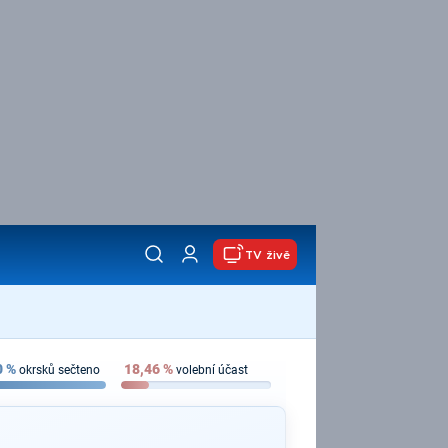
TV živě
0
%
18,46
%
okrsků sečteno
volební účast