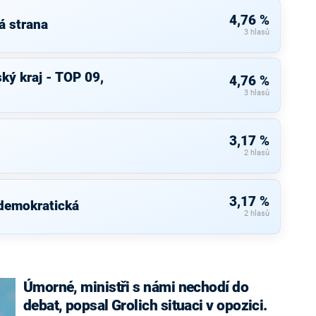
4,76 %
á strana
3 hlasů
ký kraj - TOP 09,
4,76 %
3 hlasů
3,17 %
2 hlasů
3,17 %
 demokratická
2 hlasů
Úmorné, ministři s námi nechodí do
debat, popsal Grolich situaci v opozici.