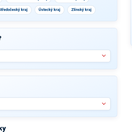
Středočeský kraj
Ústecký kraj
Zlínský kraj
?
ky