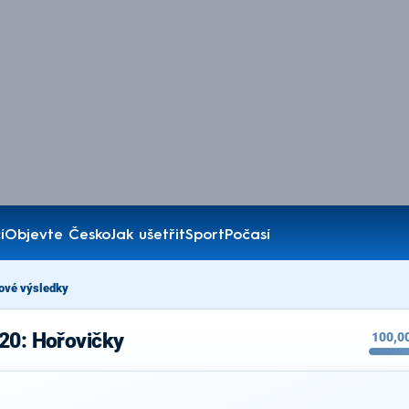
í
Objevte Česko
Jak ušetřit
Sport
Počasí
ové výsledky
20: Hořovičky
100,0