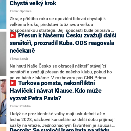
Chystá velký krok
Téma: Opozice
Zkraje příštího roku se opoziční lidovci chystají k
velkému kroku, představí totiž svou velkou
hospodářskou strategii. Její součástí bude příprava na
Přesun k Našemu Česku zvažují další
stárnutí populace, řekl ve středu na setkání s novináři
nový předseda lidovců Jan Grolich. Ten zároveň v
senátoři, prozradil Kuba. ODS reagovala
senátních volbách kandiduje ve Vyškově. Popsal i
nečekaně
aktivitu opozice, o níž vládní strany nebo političtí
Téma: Senát
komentátoři mluví jako o slabé a v defenzivě. „Je to
úmorná práce upozorňovat na chyby vlády. Ministři s
Na hnutí Naše Česko se obracejí někteří stávající
námi navíc nechodí do debat. Chceme ale ukazovat
senátoři a zvažují přesun do našeho klubu, pokud ho
svoje témata,“ odpověděl Grolich na dotaz CNN Prima
po volbách získáme. V rozhovoru pro CNN Prima
Turkova pomsta, nekonfliktní
NEWS.
NEWS to řekl zakladatel hnutí a jihočeský hejtman
Martin Kuba. Konkrétní nebyl, ale získat by takto mohl
Havlíček i návrat Klause. Kdo může
například senátora Zdeňka Hrabu, který je dnes
vyzvat Petra Pavla?
součástí klubu ODS a TOP 09. Hraba to na dotaz
Téma: Politika
redakce nevyloučil. Předseda klubu senátorů ODS
Zdeněk Nytra redakci řekl, že počítá s odchodem
I když se prezidentské volby mají uskutečnit až v
některých senátorů z klubu a že Naše Česko není
lednu 2028, sázkové kanceláře už delší dobu přijímají
nepřítel, ale soupeř.
sázky na vítěze. Jednoznačným favoritem je současná
Decroix: Se svoločí jsem byla na vládu