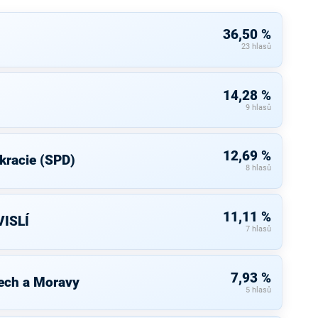
36,50 %
23 hlasů
14,28 %
9 hlasů
12,69 %
kracie (SPD)
8 hlasů
11,11 %
ISLÍ
7 hlasů
7,93 %
ech a Moravy
5 hlasů