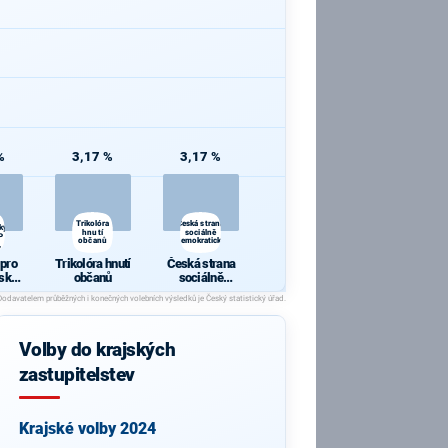
%
3,17 %
3,17 %
i
Trikolóra
Česká strana
ký
hnutí
sociálně
P
občanů
demokratická
,
 pro
Trikolóra hnutí
Česká strana
ský
občanů
sociálně
P 09,
demokratická
lení
Volby do krajských
zastupitelstev
Krajské volby 2024