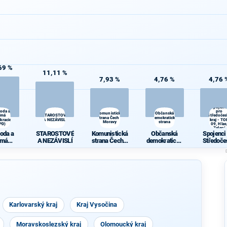
69 %
11,11 %
7,93 %
4,76 %
4,76 
Spojenc
oda a
pro
Komunistická
Občanská
ímá
STAROSTOVÉ
Středočes
strana Čech a
demokratická
kracie
A NEZÁVISLÍ
kraj - TO
Moravy
strana
PD)
09, Hlas
Zelení
oda a
STAROSTOVÉ
Komunistická
Občanská
Spojenci
ímá
A NEZÁVISLÍ
strana Čech a
demokratická
Středoče
kracie
Moravy
strana
kraj - TO
PD)
Hlas, Ze
Karlovarský kraj
Kraj Vysočina
Moravskoslezský kraj
Olomoucký kraj