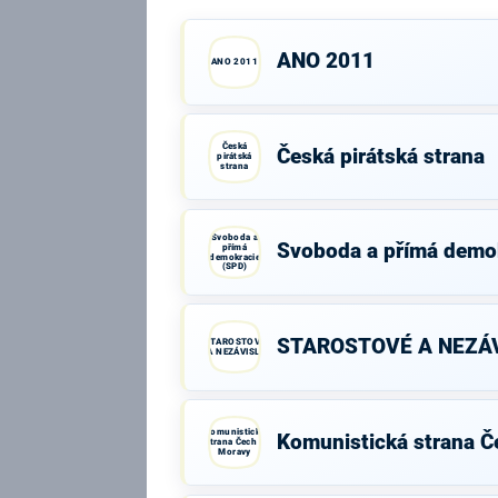
ANO 2011
ANO 2011
Česká
Česká pirátská strana
pirátská
strana
Svoboda a
Svoboda a přímá demo
přímá
demokracie
(SPD)
STAROSTOVÉ A NEZÁV
STAROSTOVÉ
A NEZÁVISLÍ
Komunistická
Komunistická strana Č
strana Čech a
Moravy