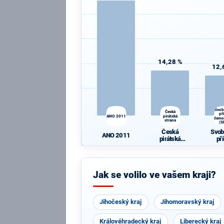
14,28 %
12,
Svob
Česká
př
ANO 2011
pirátská
demo
strana
(S
Česká
Svob
ANO 2011
pirátská
př
strana
demo
(S
Jak se volilo ve vašem kraji?
Jihočeský kraj
Jihomoravský kraj
Královéhradecký kraj
Liberecký kraj