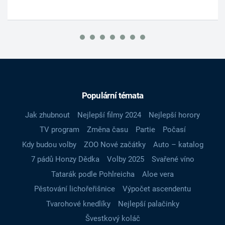
Populární témata
Jak zhubnout
Nejlepší filmy 2024
Nejlepší horory
TV program
Změna času
Partie
Počasí
Kdy budou volby
ZOO Nové začátky
Auto – katalog
7 pádů Honzy Dědka
Volby 2025
Svařené víno
Tatarák podle Pohlreicha
Aloe vera
Pěstování lichořeřišnice
Výpočet ascendentu
Tvarohové knedlíky
Nejlepší palačinky
Švestkový koláč