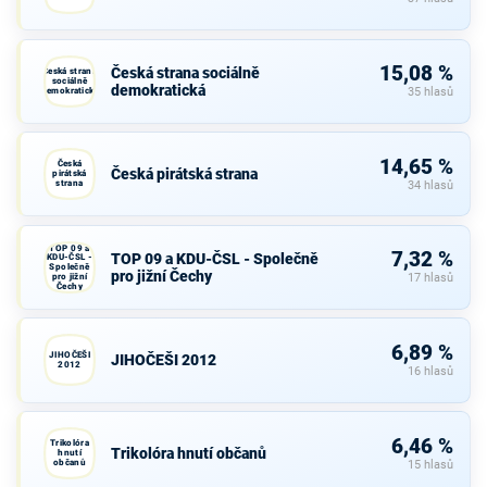
15,08 %
Česká strana sociálně
Česká strana
sociálně
demokratická
demokratická
35 hlasů
14,65 %
Česká
Česká pirátská strana
pirátská
strana
34 hlasů
TOP 09 a
7,32 %
TOP 09 a KDU-ČSL - Společně
KDU-ČSL -
Společně
pro jižní Čechy
pro jižní
17 hlasů
Čechy
6,89 %
JIHOČEŠI
JIHOČEŠI 2012
2012
16 hlasů
6,46 %
Trikolóra
Trikolóra hnutí občanů
hnutí
občanů
15 hlasů