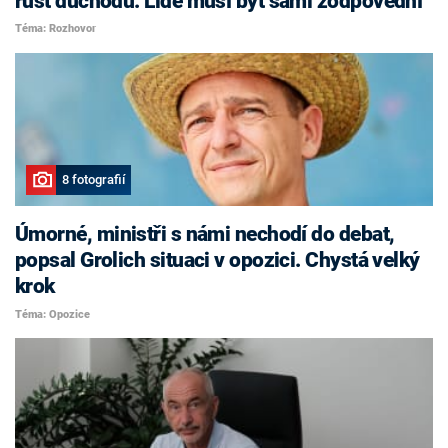
růst důchodů. Lidé musí být sami zodpovědní
Téma: Rozhovor
8 fotografií
Úmorné, ministři s námi nechodí do debat,
popsal Grolich situaci v opozici. Chystá velký
krok
Téma: Opozice