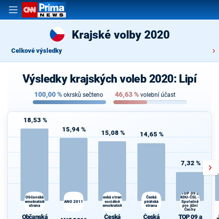
Krajské volby 2020
Celkové výsledky
Výsledky krajských voleb 2020: Lipí
100,00
%
46,63
%
okrsků sečteno
volební účast
18,53 %
15,94 %
15,08 %
14,65 %
7,32 %
TOP 09 a
Česká
Občanská
Česká strana
KDU-ČSL -
demokratická
ANO 2011
sociálně
pirátská
Společně
strana
demokratická
strana
pro jižní
Čechy
Občanská
Česká
Česká
TOP 09 a