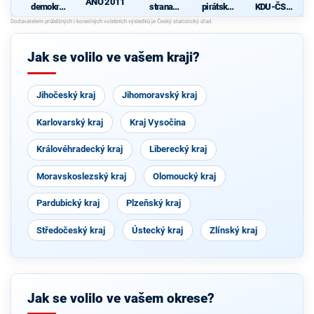
ANO 2011
demokrati
strana
pirátská
KDU-ČSL
cká strana
sociálně
strana
- Společně
demokrati
pro jižní
cká
Čechy
Jak se volilo ve vašem kraji?
Jihočeský kraj
Jihomoravský kraj
Karlovarský kraj
Kraj Vysočina
Královéhradecký kraj
Liberecký kraj
Moravskoslezský kraj
Olomoucký kraj
Pardubický kraj
Plzeňský kraj
Středočeský kraj
Ústecký kraj
Zlínský kraj
Jak se volilo ve vašem okrese?