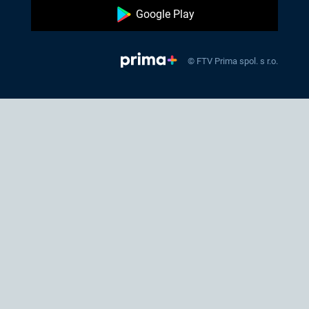
Google Play
© FTV Prima spol. s r.o.