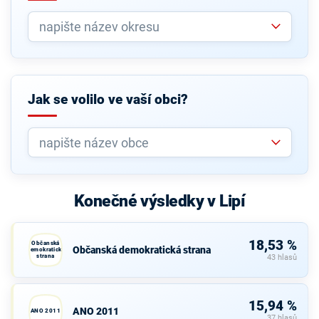
Jak se volilo ve vaší obci?
Konečné výsledky v Lipí
18,53 %
Občanská
Občanská demokratická strana
demokratická
strana
43 hlasů
15,94 %
ANO 2011
ANO 2011
37 hlasů