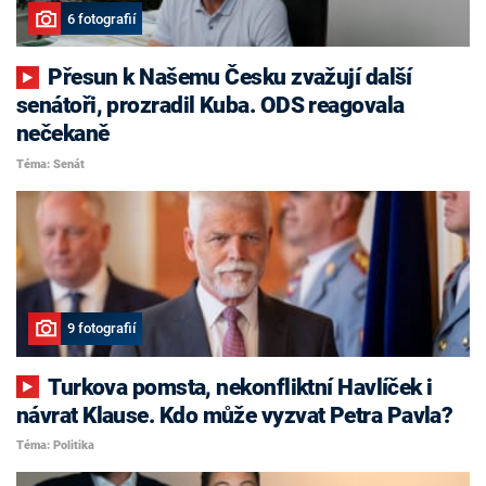
6 fotografií
Přesun k Našemu Česku zvažují další
senátoři, prozradil Kuba. ODS reagovala
nečekaně
Téma: Senát
9 fotografií
Turkova pomsta, nekonfliktní Havlíček i
návrat Klause. Kdo může vyzvat Petra Pavla?
Téma: Politika