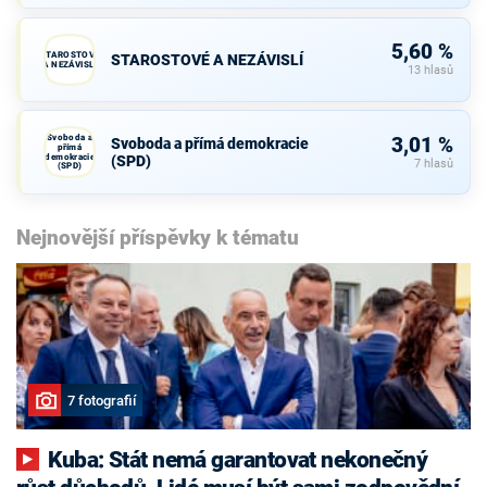
5,60 %
STAROSTOVÉ
STAROSTOVÉ A NEZÁVISLÍ
A NEZÁVISLÍ
13 hlasů
Svoboda a
3,01 %
Svoboda a přímá demokracie
přímá
demokracie
(SPD)
7 hlasů
(SPD)
Nejnovější příspěvky k tématu
7 fotografií
Kuba: Stát nemá garantovat nekonečný