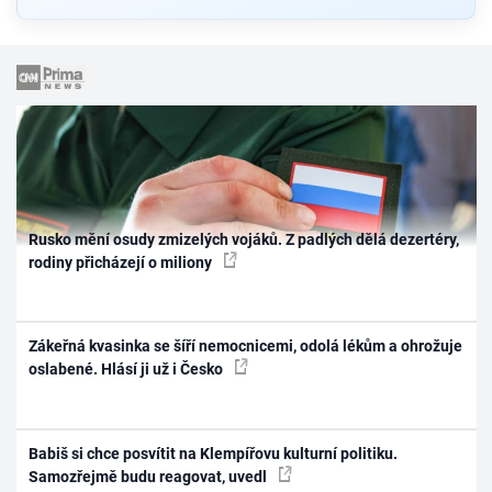
Rusko mění osudy zmizelých vojáků. Z padlých dělá dezertéry,
rodiny přicházejí o miliony
Zákeřná kvasinka se šíří nemocnicemi, odolá lékům a ohrožuje
oslabené. Hlásí ji už i Česko
Babiš si chce posvítit na Klempířovu kulturní politiku.
Samozřejmě budu reagovat, uvedl