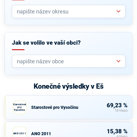
Jak se volilo ve vaší obci?
Konečné výsledky v Eš
69,23 %
Starostové
Starostové pro Vysočinu
pro
Vysočinu
18 hlasů
15,38 %
ANO 2011
ANO 2011
4 hlasů