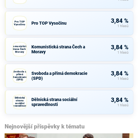
3,84 %
Pro TOP
Pro TOP Vysočinu
Vysočinu
1 hlasů
3,84 %
Komunistická strana Čech a
Komunistická
strana Čech a
Moravy
Moravy
1 hlasů
Svoboda a
3,84 %
Svoboda a přímá demokracie
přímá
demokracie
(SPD)
1 hlasů
(SPD)
Dělnická
3,84 %
Dělnická strana sociální
strana
sociální
spravedlnosti
1 hlasů
spravedlnosti
Nejnovější příspěvky k tématu