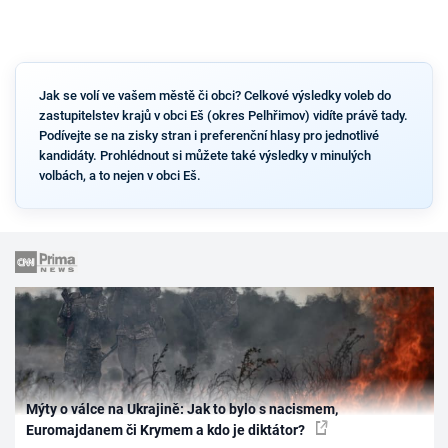
Jak se volí ve vašem městě či obci? Celkové výsledky voleb do
zastupitelstev krajů v obci Eš (okres Pelhřimov) vidíte právě tady.
Podívejte se na zisky stran i preferenční hlasy pro jednotlivé
kandidáty. Prohlédnout si můžete také výsledky v minulých
volbách, a to nejen v obci Eš.
Mýty o válce na Ukrajině: Jak to bylo s nacismem,
Euromajdanem či Krymem a kdo je diktátor?