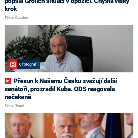
popsal Grolich situaci v opozici. Chystá velký
krok
Téma: Opozice
6 fotografií
Přesun k Našemu Česku zvažují další
senátoři, prozradil Kuba. ODS reagovala
nečekaně
Téma: Senát