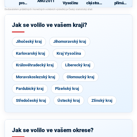
ANO 2011
pro
Vysočinu
cká strana
přímá
Vysočinu
Čech a
demokraci
Moravy
e (SPD)
Jak se volilo ve vašem kraji?
Jihočeský kraj
Jihomoravský kraj
Karlovarský kraj
Kraj Vysočina
Královéhradecký kraj
Liberecký kraj
Moravskoslezský kraj
Olomoucký kraj
Pardubický kraj
Plzeňský kraj
Středočeský kraj
Ústecký kraj
Zlínský kraj
Jak se volilo ve vašem okrese?