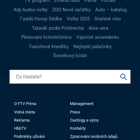
TV program
Změna času
Partie
Počasí
Kdy budou volby
ZOO Nové začátky
Auto – katalog
7 pádů Honzy Dědka
Volby 2025
Svařené víno
Tatarák podle Pohlreicha
Aloe vera
Pěstování lichořeřišnice
Výpočet ascendentu
Tvarohové knedlíky
Nejlepší palačinky
Švestkový koláč
O FTV Prima
Management
Volná místa
Press
Reklama
Castingy a výzvy
HbbTV
Kontakty
Podmínky užívání
Zpracování osobních údajů