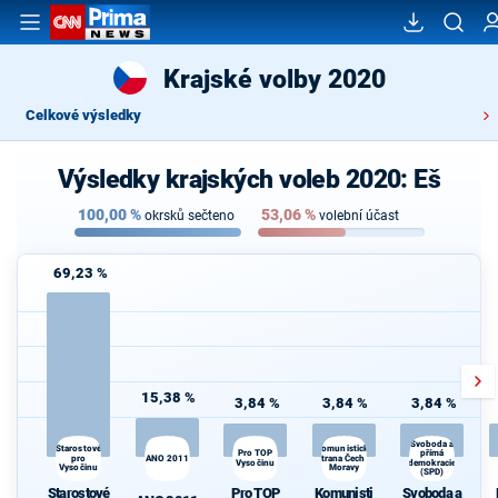
Krajské volby 2020
Celkové výsledky
Výsledky krajských voleb 2020: Eš
100,00
%
53,06
%
okrsků sečteno
volební účast
69,23 %
15,38 %
3,84 %
3,84 %
3,84 %
Svoboda a
Komunistická
Starostové
Pro TOP
přímá
pro
ANO 2011
strana Čech a
Vysočinu
demokracie
Vysočinu
Moravy
(SPD)
s
Starostové
Pro TOP
Komunisti
Svoboda a