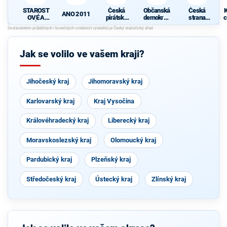
STAROST
Česká
Občanská
Česká
K
ANO 2011
OVÉ A
pirátská
demokrati
strana
c
NEZÁVISL
strana
cká strana
sociálně
Í
demokrati
cká
Jak se volilo ve vašem kraji?
Jihočeský kraj
Jihomoravský kraj
Karlovarský kraj
Kraj Vysočina
Královéhradecký kraj
Liberecký kraj
Moravskoslezský kraj
Olomoucký kraj
Pardubický kraj
Plzeňský kraj
Středočeský kraj
Ústecký kraj
Zlínský kraj