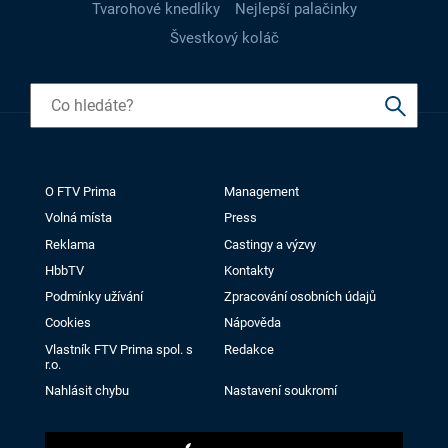
Tvarohové knedlíky
Nejlepší palačinky
Švestkový koláč
O FTV Prima
Management
Volná místa
Press
Reklama
Castingy a výzvy
HbbTV
Kontakty
Podmínky užívání
Zpracování osobních údajů
Cookies
Nápověda
Vlastník FTV Prima spol. s
Redakce
r.o.
Nahlásit chybu
Nastavení soukromí