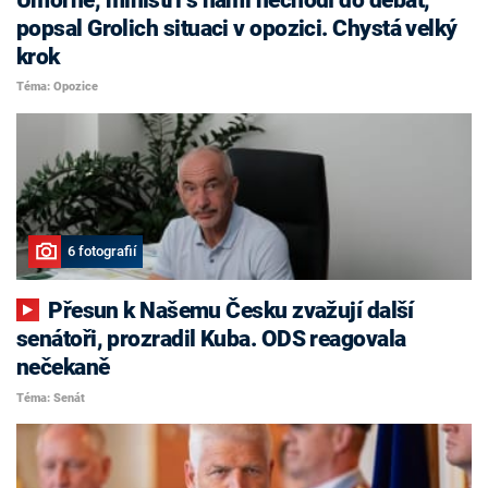
popsal Grolich situaci v opozici. Chystá velký
krok
Téma: Opozice
6 fotografií
Přesun k Našemu Česku zvažují další
senátoři, prozradil Kuba. ODS reagovala
nečekaně
Téma: Senát