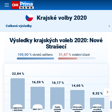
Krajské volby 2020
Celkové výsledky
Výsledky krajských voleb 2020: Nové
Strašecí
100,00
%
51,67
%
okrsků sečteno
volební účast
22,84 %
16,59 %
16,17 %
14,05 %
8,32 %
Občanská
K
Česká
Česká strana
STAROSTOVÉ
ANO 2011
pirátská
demokratická
sociálně
s
A NEZÁVISLÍ
strana
strana
demokratická