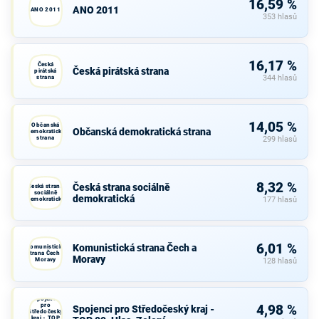
16,59 %
ANO 2011
ANO 2011
353 hlasů
16,17 %
Česká
Česká pirátská strana
pirátská
strana
344 hlasů
14,05 %
Občanská
Občanská demokratická strana
demokratická
strana
299 hlasů
8,32 %
Česká strana sociálně
Česká strana
sociálně
demokratická
demokratická
177 hlasů
6,01 %
Komunistická strana Čech a
Komunistická
strana Čech a
Moravy
Moravy
128 hlasů
Spojenci
pro
4,98 %
Spojenci pro Středočeský kraj -
Středočeský
kraj - TOP