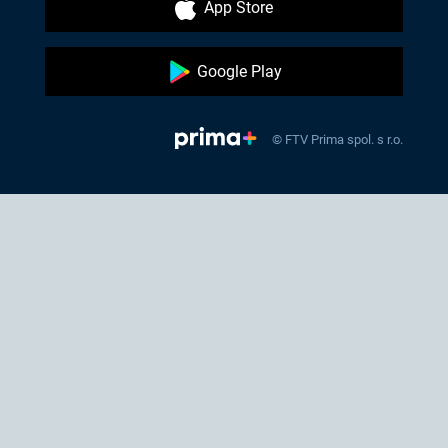
App Store
Google Play
© FTV Prima spol. s r.o.