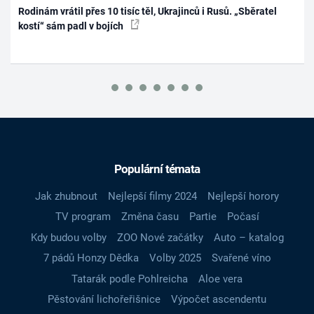
Rodinám vrátil přes 10 tisíc těl, Ukrajinců i Rusů. „Sběratel
kostí“ sám padl v bojích
Populární témata
Jak zhubnout
Nejlepší filmy 2024
Nejlepší horory
TV program
Změna času
Partie
Počasí
Kdy budou volby
ZOO Nové začátky
Auto – katalog
7 pádů Honzy Dědka
Volby 2025
Svařené víno
Tatarák podle Pohlreicha
Aloe vera
Pěstování lichořeřišnice
Výpočet ascendentu