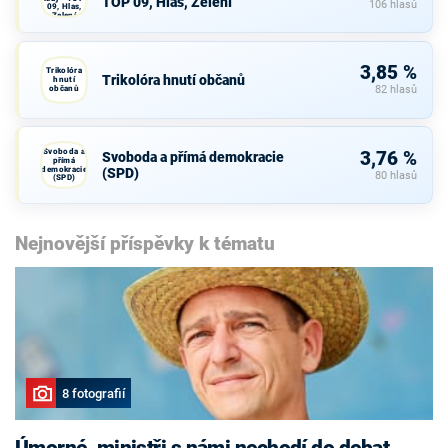
TOP 09, Hlas, Zelení
106 hlasů
09, Hlas,
Zelení
3,85 %
Trikolóra
Trikolóra hnutí občanů
hnutí
občanů
82 hlasů
Svoboda a
3,76 %
Svoboda a přímá demokracie
přímá
demokracie
(SPD)
80 hlasů
(SPD)
Nejnovější příspěvky k tématu
8 fotografií
Úmorné, ministři s námi nechodí do debat,