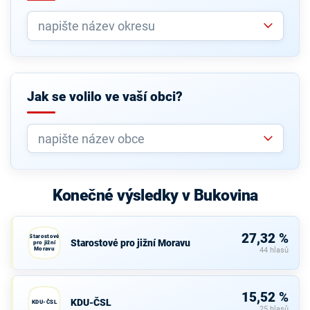
Jak se volilo ve vaší obci?
Konečné výsledky v Bukovina
27,32 %
Starostové
Starostové pro jižní Moravu
pro jižní
Moravu
44 hlasů
15,52 %
KDU-ČSL
KDU-ČSL
25 hlasů