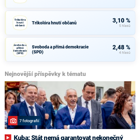
3,10 %
Trikolóra
Trikolóra hnutí občanů
hnutí
občanů
5 hlasů
Svoboda a
2,48 %
Svoboda a přímá demokracie
přímá
demokracie
(SPD)
4 hlasů
(SPD)
Nejnovější příspěvky k tématu
7 fotografií
Kuba: Stát nemá garantovat nekonečný