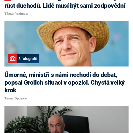
růst důchodů. Lidé musí být sami zodpovědní
Téma: Rozhovor
8 fotografií
Úmorné, ministři s námi nechodí do debat,
popsal Grolich situaci v opozici. Chystá velký
krok
Téma: Opozice