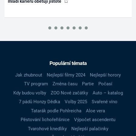
mladí kariéru obětují jistotě
Populární témata
Jak zhubnout
Nejlepší filmy 2024
Nejlepší horory
TV program
Změna času
Partie
Počasí
Kdy budou volby
ZOO Nové začátky
Auto – katalog
7 pádů Honzy Dědka
Volby 2025
Svařené víno
Tatarák podle Pohlreicha
Aloe vera
Pěstování lichořeřišnice
Výpočet ascendentu
Tvarohové knedlíky
Nejlepší palačinky