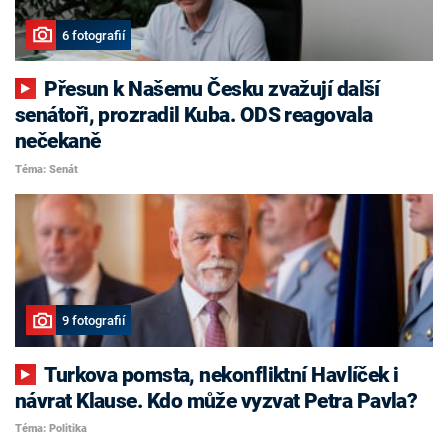
6 fotografií
Přesun k Našemu Česku zvažují další
senátoři, prozradil Kuba. ODS reagovala
nečekaně
Téma: Senát
9 fotografií
Turkova pomsta, nekonfliktní Havlíček i
návrat Klause. Kdo může vyzvat Petra Pavla?
Téma: Politika