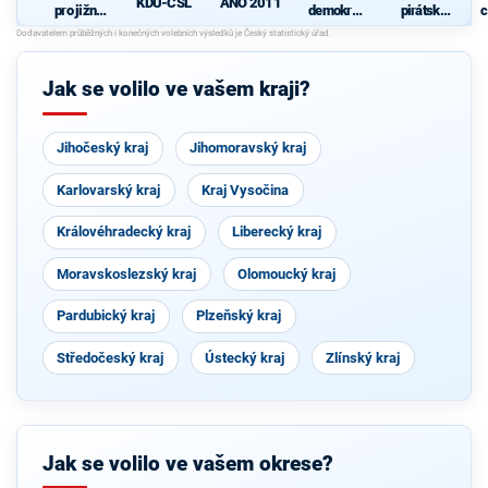
KDU-ČSL
ANO 2011
pro jižní
demokrati
pirátská
c
Moravu
cká strana
strana
s podporou
Svobodný
ch a hnutí
Jak se volilo ve vašem kraji?
Starostové
a
osobnosti
pro
Jihočeský kraj
Jihomoravský kraj
Moravu
Karlovarský kraj
Kraj Vysočina
Královéhradecký kraj
Liberecký kraj
Moravskoslezský kraj
Olomoucký kraj
Pardubický kraj
Plzeňský kraj
Středočeský kraj
Ústecký kraj
Zlínský kraj
Jak se volilo ve vašem okrese?