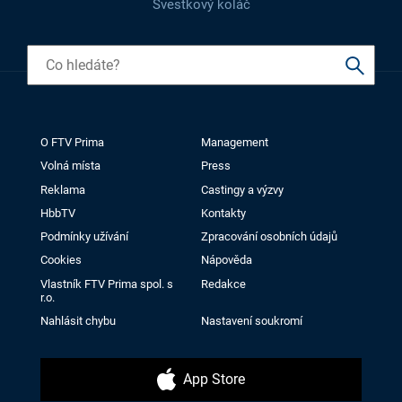
Švestkový koláč
O FTV Prima
Management
Volná místa
Press
Reklama
Castingy a výzvy
HbbTV
Kontakty
Podmínky užívání
Zpracování osobních údajů
Cookies
Nápověda
Vlastník FTV Prima spol. s
Redakce
r.o.
Nahlásit chybu
Nastavení soukromí
App Store