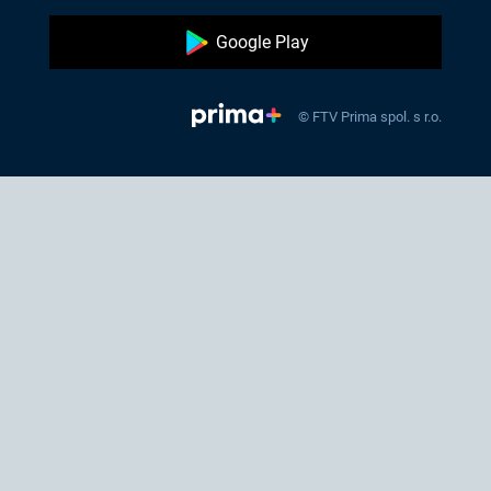
Google Play
© FTV Prima spol. s r.o.