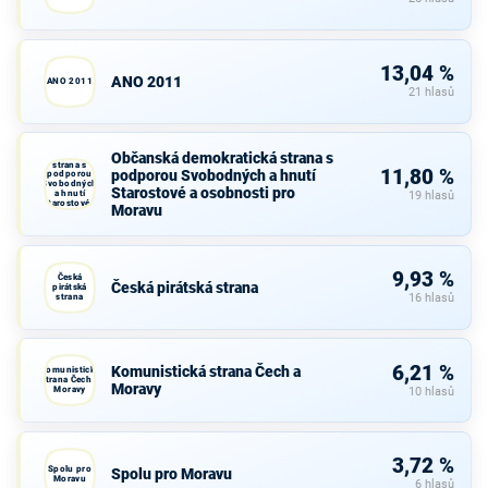
13,04 %
ANO 2011
ANO 2011
21 hlasů
Občanská
Občanská demokratická strana s
demokratická
strana s
11,80 %
podporou Svobodných a hnutí
podporou
Svobodných
Starostové a osobnosti pro
a hnutí
19 hlasů
Starostové a
Moravu
osobnosti
pro Moravu
9,93 %
Česká
Česká pirátská strana
pirátská
strana
16 hlasů
6,21 %
Komunistická strana Čech a
Komunistická
strana Čech a
Moravy
Moravy
10 hlasů
3,72 %
Spolu pro
Spolu pro Moravu
Moravu
6 hlasů