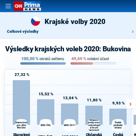
Krajské volby 2020
Celkové výsledky
Výsledky krajských voleb 2020: Bukovina
100,00
%
49,69
%
okrsků sečteno
volební účast
27,32 %
15,52 %
13,04 %
11,80 %
9,93 %
Občanská
demokratická
strana s
podporou
K
Starostové
Česká
pro jižní
KDU-ČSL
ANO 2011
Svobodných
pirátská
s
Moravu
a hnutí
strana
Starostové a
osobnosti
Starostové
Občanská
Česká
K
pro Moravu