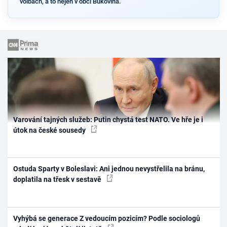
volbách, a to nejen v obci Bukovina.
Varování tajných služeb: Putin chystá test NATO. Ve hře je i
útok na české sousedy
Ostuda Sparty v Boleslavi: Ani jednou nevystřelila na bránu,
doplatila na třesk v sestavě
Vyhýbá se generace Z vedoucím pozicím? Podle sociologů