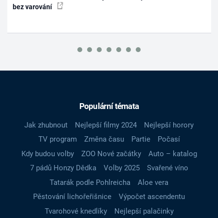
bez varování
Populární témata
Jak zhubnout
Nejlepší filmy 2024
Nejlepší horory
TV program
Změna času
Partie
Počasí
Kdy budou volby
ZOO Nové začátky
Auto – katalog
7 pádů Honzy Dědka
Volby 2025
Svařené víno
Tatarák podle Pohlreicha
Aloe vera
Pěstování lichořeřišnice
Výpočet ascendentu
Tvarohové knedlíky
Nejlepší palačinky