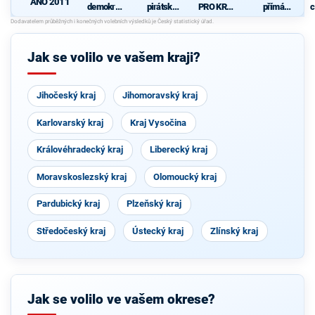
ANO 2011
demokrati
pirátská
PRO KRAJ
přímá
c
cká strana
strana
-
demokraci
+
Osobnosti
e (SPD)
STAROST
kraje,
OVÉ A
ČSSD a
Jak se volilo ve vašem kraji?
NEZÁVISL
Zelení
Í a
VÝCHODO
ČEŠI
Jihočeský kraj
Jihomoravský kraj
Karlovarský kraj
Kraj Vysočina
Královéhradecký kraj
Liberecký kraj
Moravskoslezský kraj
Olomoucký kraj
Pardubický kraj
Plzeňský kraj
Středočeský kraj
Ústecký kraj
Zlínský kraj
Jak se volilo ve vašem okrese?