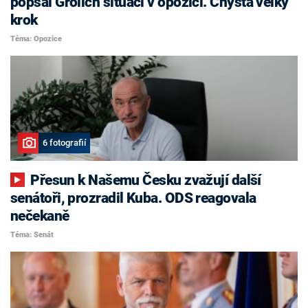
popsal Grolich situaci v opozici. Chystá velký
krok
Téma: Opozice
6 fotografií
Přesun k Našemu Česku zvažují další
senátoři, prozradil Kuba. ODS reagovala
nečekaně
Téma: Senát