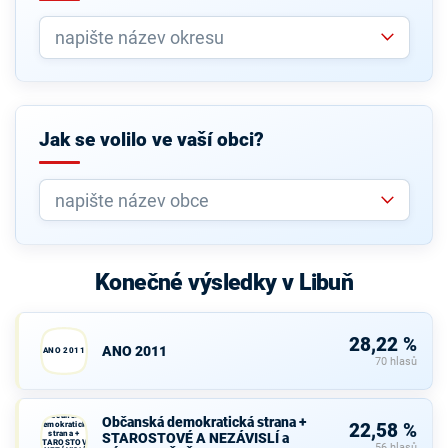
Jak se volilo ve vaší obci?
Konečné výsledky v Libuň
28,22 %
ANO 2011
ANO 2011
70 hlasů
Občanská
Občanská demokratická strana +
demokratická
22,58 %
strana +
STAROSTOVÉ A NEZÁVISLÍ a
STAROSTOVÉ
56 hlasů