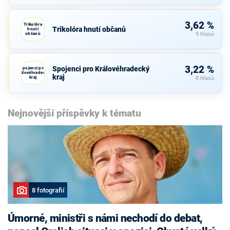
3,62 %
Trikolóra
Trikolóra hnutí občanů
hnutí
občanů
9 hlasů
3,22 %
Spojenci pro Královéhradecký
Spojenci pro
Královéhradecký
kraj
kraj
8 hlasů
Nejnovější příspěvky k tématu
8 fotografií
Úmorné, ministři s námi nechodí do debat,