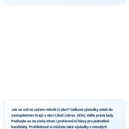
Jak se volí ve vašem městě či obci? Celkové výsledky voleb do
zastupitelstev krajů v obci Libuň (okres Jičín) vidíte právě tady.
Podívejte se na zisky stran i preferenční hlasy pro jednotlivé
kandidáty. Prohlédnout si můžete také výsledky v minulých