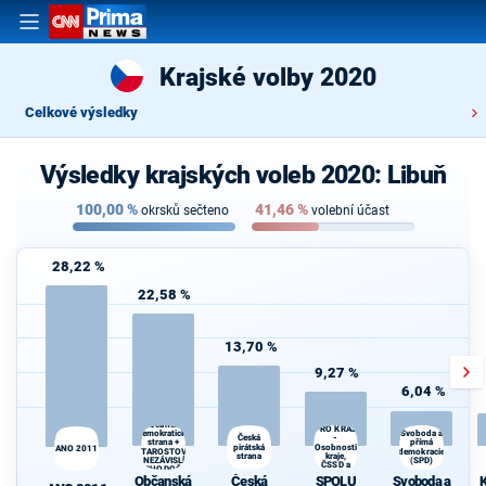
Krajské volby 2020
Celkové výsledky
Výsledky krajských voleb 2020: Libuň
100,00
%
41,46
%
okrsků sečteno
volební účast
28,22 %
22,58 %
13,70 %
9,27 %
6,04 %
SPOLU
Občanská
PRO KRAJ
demokratická
Svoboda a
-
K
Česká
přímá
strana +
pirátská
Osobnosti
s
ANO 2011
STAROSTOVÉ
demokracie
strana
kraje,
A NEZÁVISLÍ a
(SPD)
ČSSD a
VÝCHODOČEŠI
Zelení
Občanská
Česká
SPOLU
Svoboda a
K