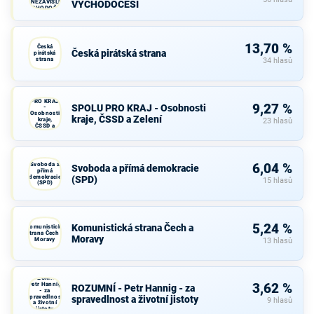
A NEZÁVISLÍ a
VÝCHODOČEŠI
VÝCHODOČEŠI
13,70 %
Česká
Česká pirátská strana
pirátská
strana
34 hlasů
SPOLU
PRO KRAJ
9,27 %
SPOLU PRO KRAJ - Osobnosti
-
Osobnosti
kraje, ČSSD a Zelení
kraje,
23 hlasů
ČSSD a
Zelení
Svoboda a
6,04 %
Svoboda a přímá demokracie
přímá
demokracie
(SPD)
15 hlasů
(SPD)
5,24 %
Komunistická strana Čech a
Komunistická
strana Čech a
Moravy
Moravy
13 hlasů
ROZUMNÍ -
Petr Hannig
3,62 %
ROZUMNÍ - Petr Hannig - za
- za
spravedlnost
spravedlnost a životní jistoty
9 hlasů
a životní
jistoty