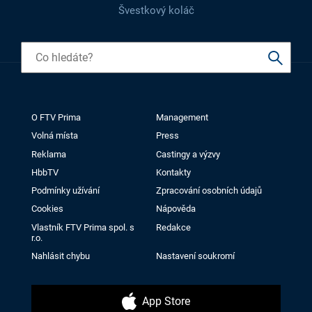
Švestkový koláč
O FTV Prima
Management
Volná místa
Press
Reklama
Castingy a výzvy
HbbTV
Kontakty
Podmínky užívání
Zpracování osobních údajů
Cookies
Nápověda
Vlastník FTV Prima spol. s
Redakce
r.o.
Nahlásit chybu
Nastavení soukromí
App Store