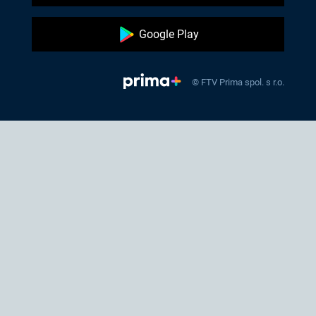
Google Play
© FTV Prima spol. s r.o.