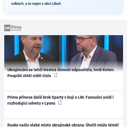
volbách, a to nejen v obci Libuň.
Ukrajincům se lehčí trestná činnost odpouštěla, tvrdí Koten.
Pospíšil chtěl vidět čísla
Prima přinese další krok Sparty v boji o LM. Fanoušci uvidí i
rozhodující odvetu v Lyonu
Rusko našlo slabé místo ukrajinské obrany. Útočit může téměř