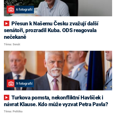
6 fotografií
Přesun k Našemu Česku zvažují další
senátoři, prozradil Kuba. ODS reagovala
nečekaně
Téma: Senát
9 fotografií
Turkova pomsta, nekonfliktní Havlíček i
návrat Klause. Kdo může vyzvat Petra Pavla?
Téma: Politika