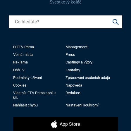
Švestkový koláč
O FTV Prima
Management
Volná místa
Press
Reklama
Castingy a výzvy
HbbTV
Kontakty
Podmínky užívání
Zpracování osobních údajů
Cookies
Nápověda
Vlastník FTV Prima spol. s
Redakce
r.o.
Nahlásit chybu
Nastavení soukromí
App Store