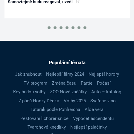
Samozřejmě budu reagovat, uvedl
Populární témata
Jak zhubnout
Nejlepší filmy 2024
Nejlepší horory
TV program
Změna času
Partie
Počasí
Kdy budou volby
ZOO Nové začátky
Auto – katalog
7 pádů Honzy Dědka
Volby 2025
Svařené víno
Tatarák podle Pohlreicha
Aloe vera
Pěstování lichořeřišnice
Výpočet ascendentu
Tvarohové knedlíky
Nejlepší palačinky