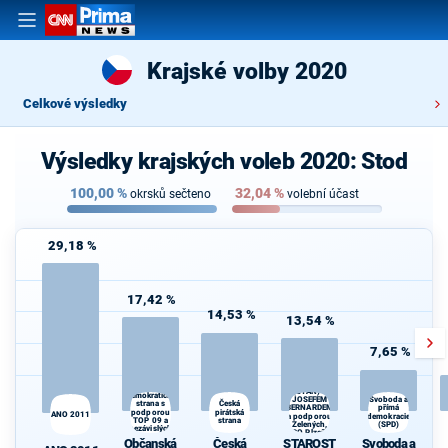
Krajské volby 2020
Celkové výsledky
Výsledky krajských voleb 2020: Stod
100,00
%
32,04
%
okrsků sečteno
volební účast
29,18 %
17,42 %
14,53 %
13,54 %
7,65 %
STAROSTOVÉ
Občanská
(STAN) s
demokratická
JOSEFEM
Svoboda a
strana s
Česká
přímá
BERNARDEM
podporou
pirátská
ANO 2011
a podporou
demokracie
TOP 09 a
strana
d
Zelených,
(SPD)
nezávislých
PRO Plzeň a
starostů
Občanská
Česká
STAROST
Svoboda a
Idealistů