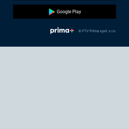
Google Play
© FTV Prima spol. s r.o.