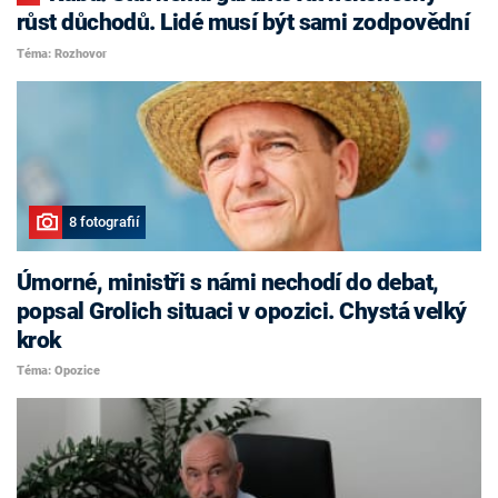
růst důchodů. Lidé musí být sami zodpovědní
Téma: Rozhovor
8 fotografií
Úmorné, ministři s námi nechodí do debat,
popsal Grolich situaci v opozici. Chystá velký
krok
Téma: Opozice