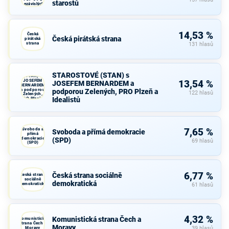
starostů
nezávislých
starostů
14,53 %
Česká
Česká pirátská strana
pirátská
strana
131 hlasů
STAROSTOVÉ
STAROSTOVÉ (STAN) s
(STAN) s
JOSEFEM
13,54 %
JOSEFEM BERNARDEM a
BERNARDEM
a podporou
podporou Zelených, PRO Plzeň a
122 hlasů
Zelených,
Idealistů
PRO Plzeň a
Idealistů
Svoboda a
7,65 %
Svoboda a přímá demokracie
přímá
demokracie
(SPD)
69 hlasů
(SPD)
6,77 %
Česká strana sociálně
Česká strana
sociálně
demokratická
demokratická
61 hlasů
4,32 %
Komunistická strana Čech a
Komunistická
strana Čech a
Moravy
Moravy
39 hlasů