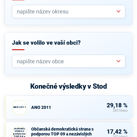
Jak se volilo ve vaší obci?
Konečné výsledky v Stod
29,18 %
ANO 2011
ANO 2011
263 hlasů
Občanská
Občanská demokratická strana s
demokratická
17,42 %
strana s
podporou TOP 09 a nezávislých
podporou
TOP 09 a
157 hlasů