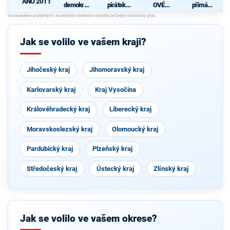
ANO 2011
demokrati
pirátská
OVÉ
přímá
cká strana
strana
(STAN) s
demokraci
s podporou
JOSEFEM
e (SPD)
d
TOP 09 a
BERNARD
nezávislýc
EM a
Jak se volilo ve vašem kraji?
h starostů
podporou
Zelených,
PRO Plzeň
a Idealistů
Jihočeský kraj
Jihomoravský kraj
Karlovarský kraj
Kraj Vysočina
Královéhradecký kraj
Liberecký kraj
Moravskoslezský kraj
Olomoucký kraj
Pardubický kraj
Plzeňský kraj
Středočeský kraj
Ústecký kraj
Zlínský kraj
Jak se volilo ve vašem okrese?