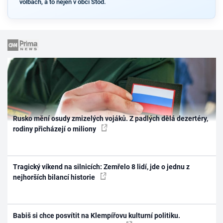
volbách, a to nejen v obci Stod.
Rusko mění osudy zmizelých vojáků. Z padlých dělá dezertéry,
rodiny přicházejí o miliony
Tragický víkend na silnicích: Zemřelo 8 lidí, jde o jednu z
nejhorších bilancí historie
Babiš si chce posvítit na Klempířovu kulturní politiku.