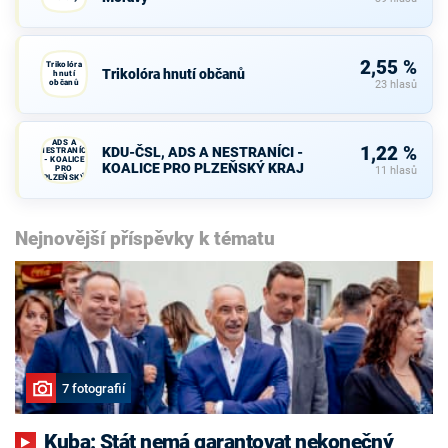
2,55 %
Trikolóra
Trikolóra hnutí občanů
hnutí
občanů
23 hlasů
KDU-ČSL,
ADS A
1,22 %
KDU-ČSL, ADS A NESTRANÍCI -
NESTRANÍCI
- KOALICE
KOALICE PRO PLZEŇSKÝ KRAJ
PRO
11 hlasů
PLZEŇSKÝ
KRAJ
Nejnovější příspěvky k tématu
7 fotografií
Kuba: Stát nemá garantovat nekonečný