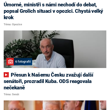
Úmorné, ministři s námi nechodí do debat,
popsal Grolich situaci v opozici. Chystá velký
krok
Téma: Opozice
6 fotografií
Přesun k Našemu Česku zvažují další
senátoři, prozradil Kuba. ODS reagovala
nečekaně
Téma: Senát