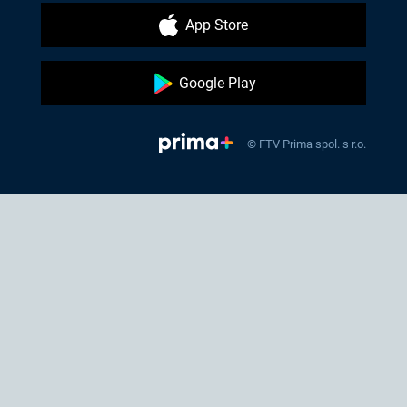
App Store
Google Play
© FTV Prima spol. s r.o.