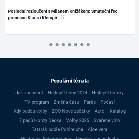
Poslední rozloučení s Milanem Knížákem: Smuteční řec
pronesou Klaus i Klempíř
Populární témata
Jak zhubnout
Nejlepší filmy 2024
Nejlepší horory
TV program
Změna času
Partie
Počasí
Kdy budou volby
ZOO Nové začátky
Auto – katalog
7 pádů Honzy Dědka
Volby 2025
Svařené víno
Tatarák podle Pohlreicha
Aloe vera
Pěstování lichořeřišnice
Výpočet ascendentu