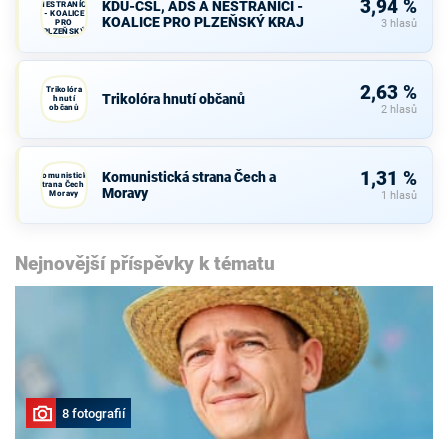
3,94 %
KDU-ČSL, ADS A NESTRANÍCI -
NESTRANÍCI
- KOALICE
KOALICE PRO PLZEŇSKÝ KRAJ
PRO
3 hlasů
PLZEŇSKÝ
KRAJ
2,63 %
Trikolóra
Trikolóra hnutí občanů
hnutí
občanů
2 hlasů
1,31 %
Komunistická strana Čech a
Komunistická
strana Čech a
Moravy
Moravy
1 hlasů
Nejnovější příspěvky k tématu
8 fotografií