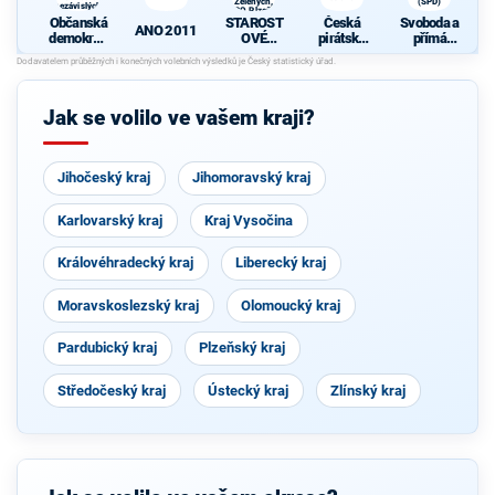
Zelených,
(SPD)
nezávislých
PRO Plzeň a
starostů
Občanská
STAROST
Česká
Svoboda a
Idealistů
ANO 2011
demokrati
OVÉ
pirátská
přímá
cká strana
(STAN) s
strana
demokraci
s podporou
JOSEFEM
e (SPD)
d
TOP 09 a
BERNARD
nezávislýc
EM a
Jak se volilo ve vašem kraji?
h starostů
podporou
Zelených,
PRO Plzeň
a Idealistů
Jihočeský kraj
Jihomoravský kraj
Karlovarský kraj
Kraj Vysočina
Královéhradecký kraj
Liberecký kraj
Moravskoslezský kraj
Olomoucký kraj
Pardubický kraj
Plzeňský kraj
Středočeský kraj
Ústecký kraj
Zlínský kraj