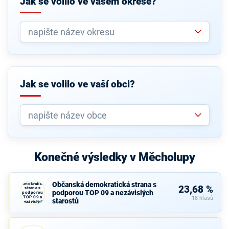
Jak se volilo ve vašem okrese?
Jak se volilo ve vaší obci?
Konečné výsledky v Měcholupy
Občanská
Občanská demokratická strana s
demokratická
23,68 %
strana s
podporou TOP 09 a nezávislých
podporou
TOP 09 a
18 hlasů
starostů
nezávislých
starostů