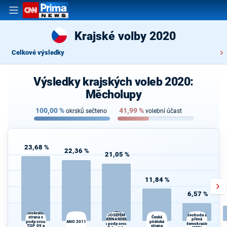
Krajské volby 2020
Celkové výsledky
Výsledky krajských voleb 2020:
Měcholupy
100,00
%
41,99
%
okrsků sečteno
volební účast
23,68 %
22,36 %
21,05 %
11,84 %
6,57 %
STAROSTOVÉ
Občanská
(STAN) s
demokratická
JOSEFEM
Svoboda a
Česká
strana s
BERNARDEM
přímá
podporou
ANO 2011
pirátská
a podporou
demokracie
TOP 09 a
strana
d