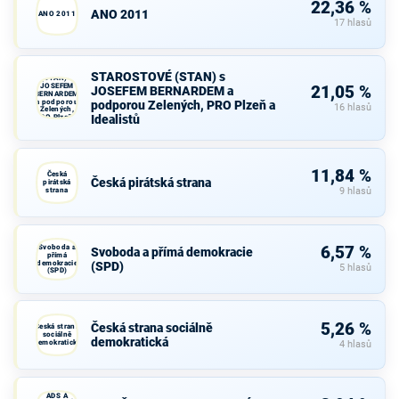
22,36 %
ANO 2011
ANO 2011
17 hlasů
STAROSTOVÉ
STAROSTOVÉ (STAN) s
(STAN) s
JOSEFEM
21,05 %
JOSEFEM BERNARDEM a
BERNARDEM
a podporou
podporou Zelených, PRO Plzeň a
16 hlasů
Zelených,
Idealistů
PRO Plzeň a
Idealistů
11,84 %
Česká
Česká pirátská strana
pirátská
strana
9 hlasů
Svoboda a
6,57 %
Svoboda a přímá demokracie
přímá
demokracie
(SPD)
5 hlasů
(SPD)
5,26 %
Česká strana sociálně
Česká strana
sociálně
demokratická
demokratická
4 hlasů
KDU-ČSL,
ADS A