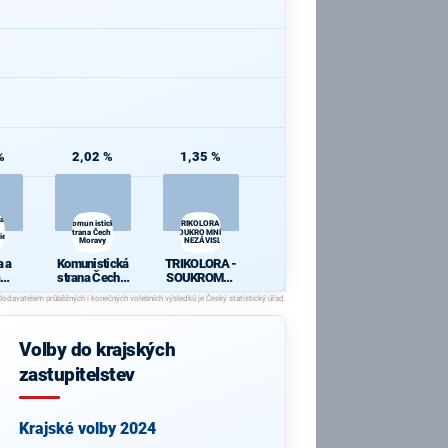
%
2,02 %
1,35 %
 a
Komunistická
TRIKOLORA -
strana Čech a
SOUKROMNÍCI
ie
Moravy
- NEZÁVISLÍ
 a
Komunistická
TRIKOLORA -
strana Čech a
SOUKROMNÍ
cie
Moravy
CI -
NEZÁVISLÍ
Volby do krajských
zastupitelstev
Krajské volby 2024