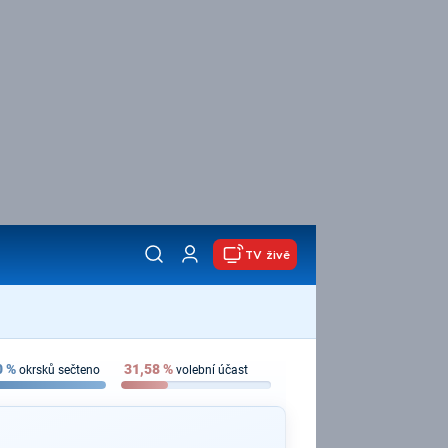
TV živě
0
%
31,58
%
okrsků sečteno
volební účast