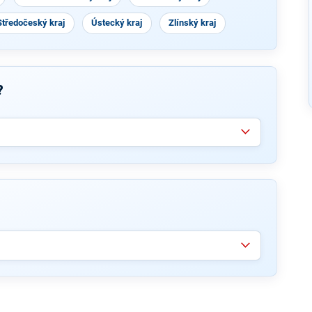
Středočeský kraj
Ústecký kraj
Zlínský kraj
?