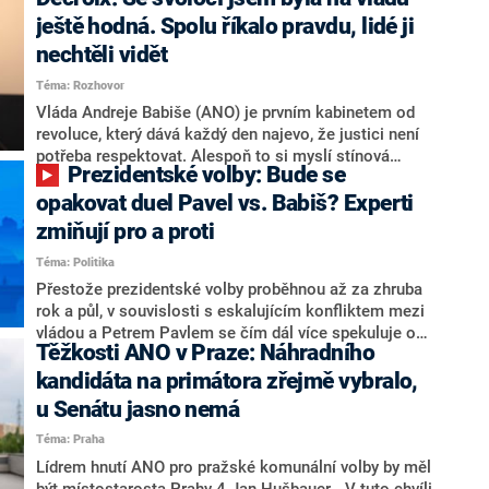
hlava státu Petr Pavel. Daleko za ním pak bookmakeři
zmiňují dva výrazné politiky ANO, tedy premiéra
ještě hodná. Spolu říkalo pravdu, lidé ji
Andreje Babiše a ministra průmyslu Karla Havlíčka.
nechtěli vidět
Oblíbeným tipem samotných sázkařů je poslanec za
Téma: Rozhovor
Motoristy Filip Turek. Politolog Jan Kubáček nicméně
o případné kandidatuře kohokoliv ze zmíněné trojice
Vláda Andreje Babiše (ANO) je prvním kabinetem od
značně pochybuje. Podle něj současná koalice dosud
revoluce, který dává každý den najevo, že justici není
nemá osobu, která by Pavlovi mohla konkurovat.
potřeba respektovat. Alespoň to si myslí stínová
Prezidentské volby: Bude se
ministryně spravedlnosti ODS Eva Decroix. V
rozhovoru pro CNN Prima NEWS si nebrala servítky
opakovat duel Pavel vs. Babiš? Experti
ohledně politického výkonu svého nástupce Jeronýma
zmiňují pro a proti
Tejce (za ANO) či vládní zmocněnkyně pro lidská
Téma: Politika
práva Taťány Malé (ANO). Označením „svoloč“ na
adresu vlády prý byla ještě hodná. Decroix se také
Přestože prezidentské volby proběhnou až za zhruba
vrátila k volební porážce koalice Spolu či promluvila o
rok a půl, v souvislosti s eskalujícím konfliktem mezi
hnutí Naše Česko Martina Kuby.
vládou a Petrem Pavlem se čím dál více spekuluje o
Těžkosti ANO v Praze: Náhradního
tom, koho by do bitvy o Hrad mohla vyslat současná
koalice. Někteří političtí komentátoři znovu vytahují
kandidáta na primátora zřejmě vybralo,
jméno premiéra Andreje Babiše (ANO). Jak moc je
u Senátu jasno nemá
pravděpodobné, že se v prezidentských volbách 2028
Téma: Praha
bude znovu opakovat souboj z roku 2023?
Lídrem hnutí ANO pro pražské komunální volby by měl
být místostarosta Prahy 4 Jan Hušbauer. „V tuto chvíli