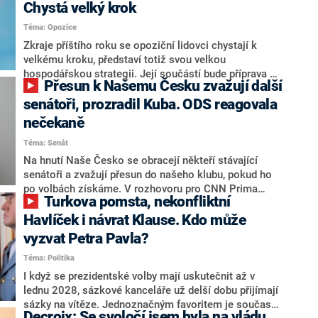
Chystá velký krok
Téma: Opozice
Zkraje příštího roku se opoziční lidovci chystají k
velkému kroku, představí totiž svou velkou
hospodářskou strategii. Její součástí bude příprava na
Přesun k Našemu Česku zvažují další
stárnutí populace, řekl ve středu na setkání s novináři
nový předseda lidovců Jan Grolich. Ten zároveň v
senátoři, prozradil Kuba. ODS reagovala
senátních volbách kandiduje ve Vyškově. Popsal i
nečekaně
aktivitu opozice, o níž vládní strany nebo političtí
Téma: Senát
komentátoři mluví jako o slabé a v defenzivě. „Je to
úmorná práce upozorňovat na chyby vlády. Ministři s
Na hnutí Naše Česko se obracejí někteří stávající
námi navíc nechodí do debat. Chceme ale ukazovat
senátoři a zvažují přesun do našeho klubu, pokud ho
svoje témata,“ odpověděl Grolich na dotaz CNN Prima
po volbách získáme. V rozhovoru pro CNN Prima
Turkova pomsta, nekonfliktní
NEWS.
NEWS to řekl zakladatel hnutí a jihočeský hejtman
Martin Kuba. Konkrétní nebyl, ale získat by takto mohl
Havlíček i návrat Klause. Kdo může
například senátora Zdeňka Hrabu, který je dnes
vyzvat Petra Pavla?
součástí klubu ODS a TOP 09. Hraba to na dotaz
Téma: Politika
redakce nevyloučil. Předseda klubu senátorů ODS
Zdeněk Nytra redakci řekl, že počítá s odchodem
I když se prezidentské volby mají uskutečnit až v
některých senátorů z klubu a že Naše Česko není
lednu 2028, sázkové kanceláře už delší dobu přijímají
nepřítel, ale soupeř.
sázky na vítěze. Jednoznačným favoritem je současná
Decroix: Se svoločí jsem byla na vládu