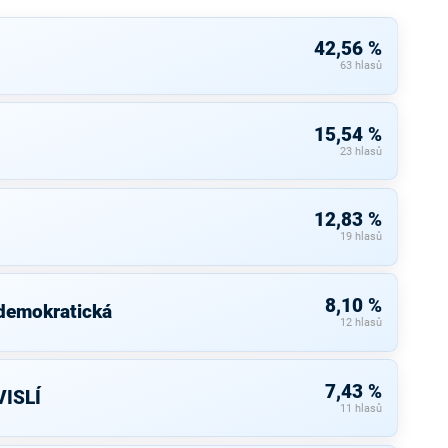
42,56 %
63 hlasů
15,54 %
23 hlasů
12,83 %
19 hlasů
8,10 %
 demokratická
12 hlasů
7,43 %
ISLÍ
11 hlasů