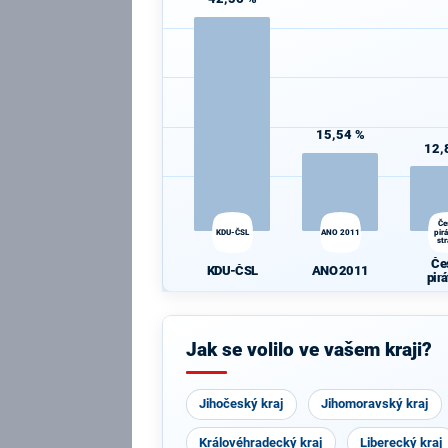
15,54 %
12,
Če
KDU-ČSL
ANO 2011
pir
st
Če
KDU-ČSL
ANO 2011
pir
st
Jak se volilo ve vašem kraji?
Jihočeský kraj
Jihomoravský kraj
Královéhradecký kraj
Liberecký kraj