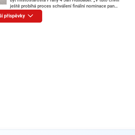
ještě probíhá proces schválení finální nominace pana
Jana Hušbauera Výborem hnutí ANO,“ uvedl pro
ší příspěvky
redakci místopředseda pražského ANO Martin
Benkovič. O Hušbauerovi se spekulovalo jako o
náhradníkovi v čele pražské kandidátky poté, co
rezignoval po sérii nejasností v majetkových
přiznáních a pořizování bytů Ondřej Prokop. Zároveň
ale stále není jasné, kdo bude za ANO kandidovat ve
dvou ze tří pražských obvodů do horní komory
parlamentu. ANO má v Praze dlouhodobě horší
výsledky než ve zbytku republiky.