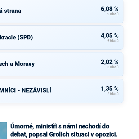
6,08 %
á strana
9 hlasů
4,05 %
kracie (SPD)
6 hlasů
2,02 %
ech a Moravy
3 hlasů
1,35 %
NÍCI - NEZÁVISLÍ
2 hlasů
Úmorné, ministři s námi nechodí do
debat, popsal Grolich situaci v opozici.