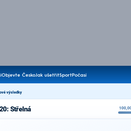
í
Objevte Česko
Jak ušetřit
Sport
Počasí
ové výsledky
20: Střelná
100,0