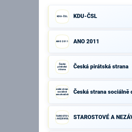
KDU-ČSL
KDU-ČSL
ANO 2011
ANO 2011
Česká
Česká pirátská strana
pirátská
strana
Česká strana
Česká strana sociálně
sociálně
demokratická
STAROSTOVÉ A NEZÁV
STAROSTOVÉ
A NEZÁVISLÍ