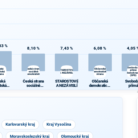
83 %
8,10 %
7,43 %
6,08 %
4,05 
Svoboda
ská
Česká strana
Občanská
STAROSTOVÉ
přímá
átská
sociálně
demokratická
A NEZÁVISLÍ
demokrac
rana
demokratická
strana
(SPD)
ská
Česká strana
STAROSTOVÉ
Občanská
Svoboda
átská
sociálně
A NEZÁVISLÍ
demokratická
přímá
rana
demokratická
strana
demokra
(SPD)
Karlovarský kraj
Kraj Vysočina
Moravskoslezský kraj
Olomoucký kraj