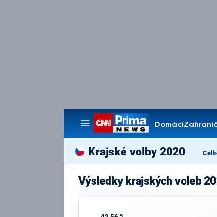
Domácí
Zahranič
Pořady
Krajské volby 2020
Celk
Výsledky krajských voleb 20
42,56 %