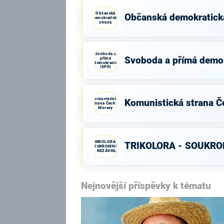
Občanská
Občanská demokratick
demokratická
strana
Svoboda a
Svoboda a přímá demo
přímá
demokracie
(SPD)
Komunistická
Komunistická strana Č
strana Čech a
Moravy
TRIKOLORA -
TRIKOLORA - SOUKROM
SOUKROMNÍCI
- NEZÁVISLÍ
Nejnovější příspěvky k tématu